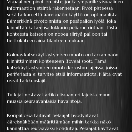
Visuaalinen pivot on piste, jonka ympärille visuaalinen
informaation etsintä rakennetaan. Pivot pisteessä
sekä tarkan että ääreisnäön käyttö on optimaalista.
Esimerkkinä pivotoinnista on pesäpallon lyöjä, joka
kiinnittää katseensa lukkarin peliasun rintaan. Tästä
kohteesta katseen on nopea siirtyä palloon tai
heittokäteen aina tilanteen mukaan.
Kolmas katsekäyttäytymisen muoto on tarkan näön
kiinnittäminen kohteeseen (foveal spot). Tämä
katsekäyttäytymisen muoto korostuu lajeissa, joissa
periferiasta ei tarvitse etsiä informaatiota. Näitä ovat
useat tarkkuuslajit.
Tutkijat nostavat artikkelissaan eri lajeista muun
muassa seuraavanlaisia havaintoja:
Koripallossa taitavat pelaajat hyödyntävät
ääreisnäköään määrittämään mihin tarkka näkö
kannattaa seuraavaksi kohdistaa. Pelaajat käyttävät