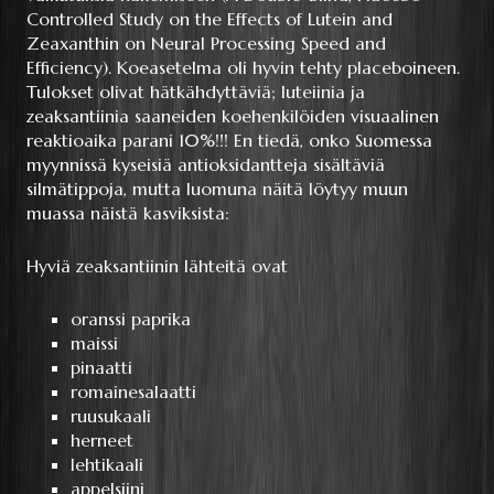
Controlled Study on the Effects of Lutein and
Zeaxanthin on Neural Processing Speed and
Efficiency). Koeasetelma oli hyvin tehty placeboineen.
Tulokset olivat hätkähdyttäviä; luteiinia ja
zeaksantiinia saaneiden koehenkilöiden visuaalinen
reaktioaika parani 10%!!! En tiedä, onko Suomessa
myynnissä kyseisiä antioksidantteja sisältäviä
silmätippoja, mutta luomuna näitä löytyy muun
muassa näistä kasviksista:
Hyviä zeaksantiinin lähteitä ovat
oranssi paprika
maissi
pinaatti
romainesalaatti
ruusukaali
herneet
lehtikaali
appelsiini