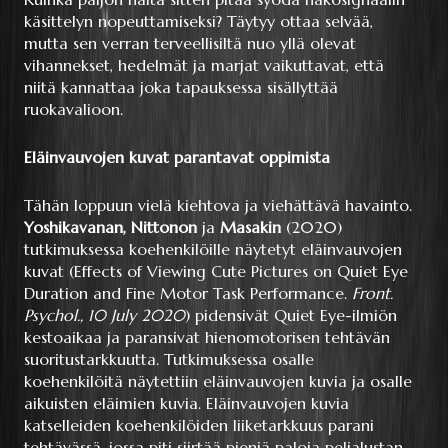
käsittelyn nopeuttamiseksi? Täytyy ottaa selvää,
mutta sen verran terveellisiltä nuo yllä olevat
vihannekset, hedelmät ja marjat vaikuttavat, että
niitä kannattaa joka tapauksessa sisällyttää
ruokavalioon.
Eläinvauvojen kuvat parantavat oppimista
Tähän loppuun vielä kiehtova ja viehättävä havainto.
Yoshikavanan, Nittonon
ja
Masakin
(2020)
tutkimuksessa koehenkilöille näytetyt eläinvauvojen
kuvat (Effects of Viewing Cute Pictures on Quiet Eye
Duration and Fine Motor Task Performance.
Front.
Psychol., 10 July 2020
) pidensivät Quiet Eye-ilmiön
kestoaikaa ja paransivat hienomotorisen tehtävän
suoritustarkkuutta. Tutkimuksessa osalle
koehenkilöitä näytettiin eläinvauvojen kuvia ja osalle
aikuisten eläimien kuvia. Eläinvauvojen kuvia
katselleiden koehenkilöiden liiketarkkuus parani
tehtävässä, jossa piti siirtää pieniä paloja pelialustan