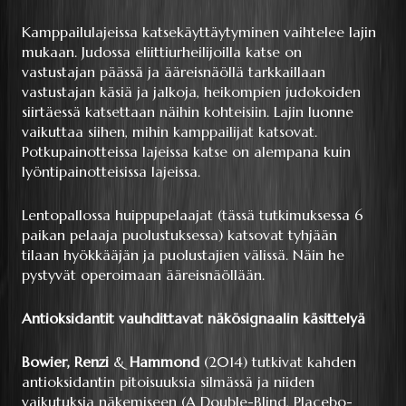
Kamppailulajeissa katsekäyttäytyminen vaihtelee lajin
mukaan. Judossa eliittiurheilijoilla katse on
vastustajan päässä ja ääreisnäöllä tarkkaillaan
vastustajan käsiä ja jalkoja, heikompien judokoiden
siirtäessä katsettaan näihin kohteisiin. Lajin luonne
vaikuttaa siihen, mihin kamppailijat katsovat.
Potkupainotteissa lajeissa katse on alempana kuin
lyöntipainotteisissa lajeissa.
Lentopallossa huippupelaajat (tässä tutkimuksessa 6
paikan pelaaja puolustuksessa) katsovat tyhjään
tilaan hyökkääjän ja puolustajien välissä. Näin he
pystyvät operoimaan ääreisnäöllään.
Antioksidantit vauhdittavat näkösignaalin käsittelyä
Bowier, Renzi
&
Hammond
(2014) tutkivat kahden
antioksidantin pitoisuuksia silmässä ja niiden
vaikutuksia näkemiseen (A Double-Blind, Placebo-