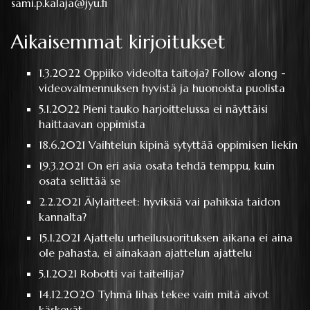
sami.p.kalaja@jyu.fi
Aikaisemmat kirjoitukset
1.3.2022
Oppiiko videolta taitoja? Follow along -
videovalmennuksen hyvistä ja huonoista puolista
5.1.2022
Pieni tauko harjoittelussa ei näyttäisi
haittaavan oppimista
18.6.2021
Vaihtelun kipinä sytyttää oppimisen liekin
19.3.2021
On eri asia osata tehdä temppu, kuin
osata selittää se
2.2.2021
Älylaitteet: hyviksiä vai pahiksia taidon
kannalta?
15.1.2021
Ajattelu urheilusuorituksen aikana ei aina
ole pahasta, ei ainakaan ajattelun ajattelu
5.1.2021
Robotti vai taiteilija?
14.12.2020
Tyhmä lihas tekee vain mitä aivot
käskevät