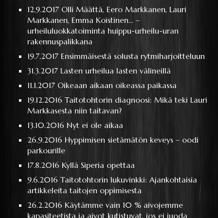
12.9.2017
Olli Määttä, Eero Markkanen, Lauri
Markkanen, Emma Koistinen… –
urheiluluokkatoiminta huippu-urheilu-uran
rakennuspalikkana
19.7.2017
Ensimmäisestä solusta rytmiharjoitteluun
31.3.2017
Lasten urheilua lasten välineillä
11.1.2017
Oikeaan aikaan oikeassa paikassa
19.12.2016
Taitotohtorin diagnoosi: Mikä teki Lauri
Markkasesta niin taitavan?
13.10.2016
Nyt ei ole aikaa
26.9.2016
Hyppimisen sietämätön keveys – oodi
parkourille
17.8.2016
Kyllä Siperia opettaa
9.6.2016
Taitotohtorin lukuvinkki: Ajankohtaisia
artikkeleita taitojen oppimisesta
26.2.2016
Käytämme vain 10 % aivojemme
kapasiteetista ja aivot kutistuvat, jos ei juoda