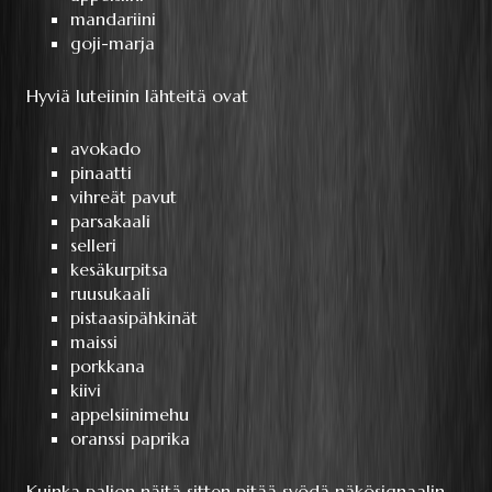
mandariini
goji-marja
Hyviä luteiinin lähteitä ovat
avokado
pinaatti
vihreät pavut
parsakaali
selleri
kesäkurpitsa
ruusukaali
pistaasipähkinät
maissi
porkkana
kiivi
appelsiinimehu
oranssi paprika
Kuinka paljon näitä sitten pitää syödä näkösignaalin