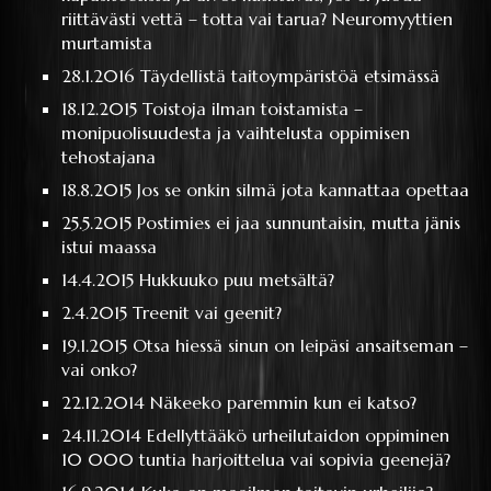
riittävästi vettä – totta vai tarua? Neuromyyttien
murtamista
28.1.2016
Täydellistä taitoympäristöä etsimässä
18.12.2015
Toistoja ilman toistamista –
monipuolisuudesta ja vaihtelusta oppimisen
tehostajana
18.8.2015
Jos se onkin silmä jota kannattaa opettaa
25.5.2015
Postimies ei jaa sunnuntaisin, mutta jänis
istui maassa
14.4.2015
Hukkuuko puu metsältä?
2.4.2015
Treenit vai geenit?
19.1.2015
Otsa hiessä sinun on leipäsi ansaitseman –
vai onko?
22.12.2014
Näkeeko paremmin kun ei katso?
24.11.2014
Edellyttääkö urheilutaidon oppiminen
10 000 tuntia harjoittelua vai sopivia geenejä?