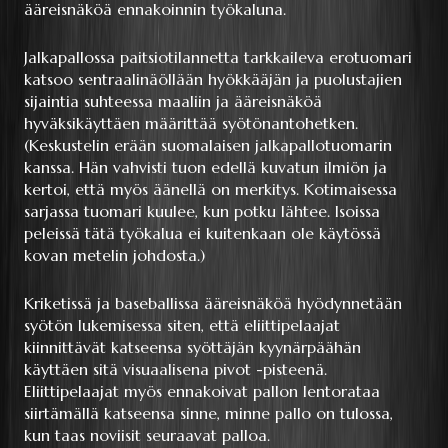
ääreisnäköä ennakoinnin työkaluna.
Jalkapallossa paitsiotilannetta tarkkaileva erotuomari
katsoo sentraalinäöllään hyökkääjän ja puolustajien
sijaintia suhteessa maaliin ja ääreisnäköä
hyväksikäyttäen määrittää syötönantohetken.
(Keskustelin erään suomalaisen jalkapallotuomarin
kanssa. Hän vahvisti tuon edellä kuvatun ilmiön ja
kertoi, että myös äänellä on merkitys. Kotimaisessa
sarjassa tuomari kuulee, kun potku lähtee. Isoissa
peleissä tätä työkalua ei kuitenkaan ole käytössä
kovan metelin johdosta.)
Kriketissä ja baseballissa ääreisnäköä hyödynnetään
syötön lukemisessa siten, että eliittipelaajat
kiinnittävät katseensa syöttäjän kyynärpäähän
käyttäen sitä visuaalisena pivot -pisteenä.
Eliittipelaajat myös ennakoivat pallon lentorataa
siirtämällä katseensa sinne, minne pallo on tulossa,
kun taas noviisit seuraavat palloa.