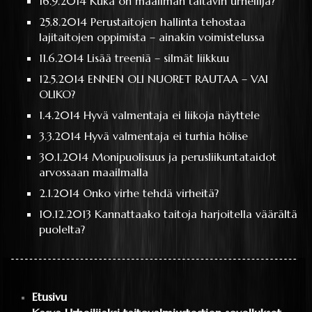
16.9.2014
Kuka on maailman taitavin urheilija?
25.8.2014
Perustaitojen hallinta tehostaa
lajitaitojen oppimista – ainakin voimistelussa
11.6.2014
Lisää treeniä – silmät liikkuu
12.5.2014
ENNEN OLI NUORET RAUTAA – VAI
OLIKO?
1.4.2014
Hyvä valmentaja ei liikoja näyttele
3.3.2014
Hyvä valmentaja ei turhia hölise
30.1.2014
Monipuolisuus ja perusliikuntataidot
arvossaan maailmalla
2.1.2014
Onko virhe tehdä virheitä?
10.12.2013
Kannattaako taitoja harjoitella väärältä
puolelta?
Etusivu