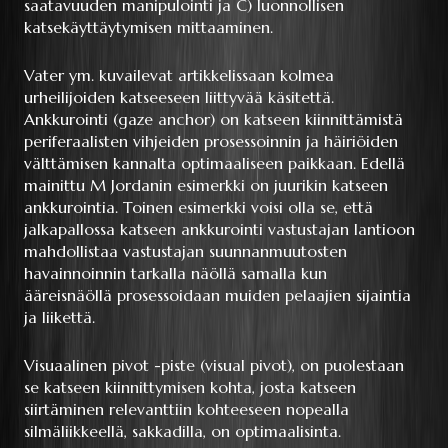
saatavuuden manipulointi ja C) luonnollisen
katsekäyttäytymisen mittaaminen.
Vater ym. kuvailevat artikkelissaan kolmea
urheilijoiden katseeseen liittyvää käsitettä.
Ankkurointi (gaze anchor) on katseen kiinnittämistä
periferaalisten vihjeiden prosessoinnin ja häiriöiden
välttämisen kannalta optimaaliseen paikkaan. Edellä
mainittu M Jordanin esimerkki on juurikin katseen
ankkurointia. Toinen esimerkki voisi olla se, että
jalkapallossa katseen ankkurointi vastustajan lantioon
mahdollistaa vastustajan suunnanmuutosten
havainnoinnin tarkalla näöllä samalla kun
ääreisnäöllä prosessoidaan muiden pelaajien sijaintia
ja liikettä.
Visuaalinen pivot -piste (visual pivot), on puolestaan
se katseen kiinnittymisen kohta, josta katseen
siirtäminen relevanttiin kohteeseen nopealla
silmäliikkeellä, sakkadilla, on optimaalisinta.