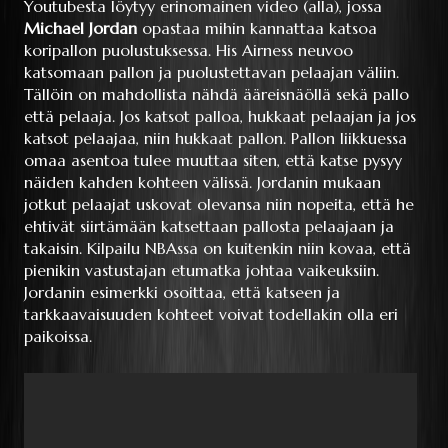
Youtubesta löytyy erinomainen video (alla), jossa
Michael Jordan
opastaa mihin kannattaa katsoa
koripallon puolustuksessa. His Airness neuvoo
katsomaan pallon ja puolustettavan pelaajan väliin.
Tällöin on mahdollista nähdä ääreisnäöllä sekä pallo
että pelaaja. Jos katsot palloa, hukkaat pelaajan ja jos
katsot pelaajaa, niin hukkaat pallon. Pallon liikkuessa
omaa asentoa tulee muuttaa siten, että katse pysyy
näiden kahden kohteen välissä. Jordanin mukaan
jotkut pelaajat uskovat olevansa niin nopeita, että he
ehtivät siirtämään katsettaan pallosta pelaajaan ja
takaisin. Kilpailu NBAssa on kuitenkin niin kovaa, että
pienikin vastustajan etumatka johtaa vaikeuksiin.
Jordanin esimerkki osoittaa, että katseen ja
tarkkaavaisuuden kohteet voivat todellakin olla eri
paikoissa.