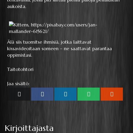
aukoista.
Älä siis tuomitse ihmisiä, jotka laittavat
kissavideoitaan someen – ne saattavat parantaa
oppimistasi.
Taitotohtori
Jaa sisältö:
Share
Share
Share
Share
Share
X
Facebook
LinkedIn
WhatsApp
Reddit
on
on
on
on
on
(Twitter)
Kirjoittajasta