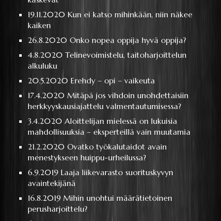
19.11.2020
Kun ei katso mihinkään, niin näkee
kaiken
26.8.2020
Onko nopea oppija hyvä oppija?
4.8.2020
Telinevoimistelu, taitoharjoittelun
alkuluku
20.5.2020
Erehdy – opi – vaikeuta
17.4.2020
Mitäpä jos vihdoin unohdettaisiin
herkkyyskausiajattelu valmentautumisessa?
3.4.2020
Aloittelijan mielessä on lukuisia
mahdollisuuksia – eksperteillä vain muutamia
21.2.2020
Ovatko työkalutaidot avain
menestykseen huippu-urheilussa?
6.9.2019
Laaja liikevarasto suorituskyvyn
avaintekijänä
16.8.2019
Mihin unohtui määrätietoinen
perusharjoittelu?