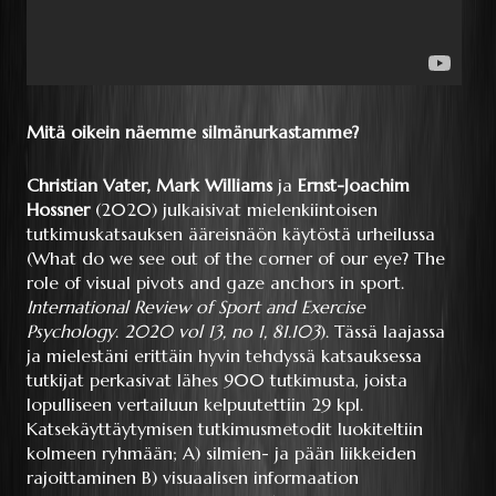
Mitä oikein näemme silmänurkastamme?
Christian Vater, Mark Williams
ja
Ernst-Joachim
Hossner
(2020) julkaisivat mielenkiintoisen
tutkimuskatsauksen ääreisnäön käytöstä urheilussa
(What do we see out of the corner of our eye? The
role of visual pivots and gaze anchors in sport.
International Review of Sport and Exercise
Psychology
.
2020 vol 13, no 1, 81.103
). Tässä laajassa
ja mielestäni erittäin hyvin tehdyssä katsauksessa
tutkijat perkasivat lähes 900 tutkimusta, joista
lopulliseen vertailuun kelpuutettiin 29 kpl.
Katsekäyttäytymisen tutkimusmetodit luokiteltiin
kolmeen ryhmään; A) silmien- ja pään liikkeiden
rajoittaminen B) visuaalisen informaation