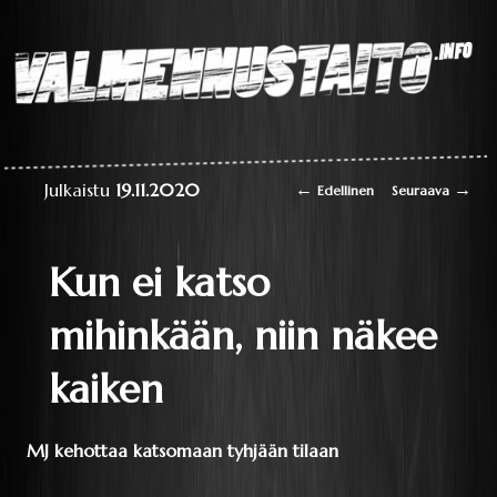
Laaja teoriapaketti
oppimisesta sekä
liikkumisen
perustaitojen
Valmennustaito.info
videokirjasto
Artikkelien selaus
←
→
Julkaistu
19.11.2020
Edellinen
Seuraava
Kun ei katso
mihinkään, niin näkee
kaiken
MJ kehottaa katsomaan tyhjään tilaan