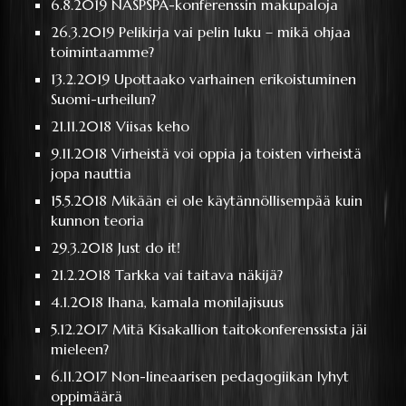
6.8.2019
NASPSPA-konferenssin makupaloja
26.3.2019
Pelikirja vai pelin luku – mikä ohjaa
toimintaamme?
13.2.2019
Upottaako varhainen erikoistuminen
Suomi-urheilun?
21.11.2018
Viisas keho
9.11.2018
Virheistä voi oppia ja toisten virheistä
jopa nauttia
15.5.2018
Mikään ei ole käytännöllisempää kuin
kunnon teoria
29.3.2018
Just do it!
21.2.2018
Tarkka vai taitava näkijä?
4.1.2018
Ihana, kamala monilajisuus
5.12.2017
Mitä Kisakallion taitokonferenssista jäi
mieleen?
6.11.2017
Non-lineaarisen pedagogiikan lyhyt
oppimäärä