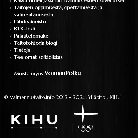
Kasva Urheilijaksi taitovalmiustestien sovellukset
Taitojen oppimisesta, opettamisesta ja
valmentamisesta
Lähdeaineisto
KTK-testi
Palautelomake
Taitotohtorin blogi
Tietoja
Tee omat soittolistasi
VoimanPolku
Muista myös
©
Valmennustaito.info
2012 - 2026.
Ylläpito
:
KIHU