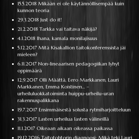
15.5.2018
Mikään ei ole käytännöllisempää kuin
kunnon teoria
29.3.2018
Just do it!
21.2.2018
Tarkka vai taitava näkijä?
4.1.2018
Ihana, kamala monilajisuus
5.12.2017
Mitä Kisakallion taitokonferenssista jäi
mieleen?
6.11.2017
Non-lineaarisen pedagogiikan lyhyt
oppimäärä
12.9.2017
Olli Määttä, Eero Markkanen, Lauri
Markkanen, Emma Koistinen… –
urheiluluokkatoiminta huippu-urheilu-uran
rakennuspalikkana
19.7.2017
Ensimmäisestä solusta rytmiharjoitteluun
31.3.2017
Lasten urheilua lasten välineillä
11.1.2017
Oikeaan aikaan oikeassa paikassa
19.12.2016
Taitotohtorin diagnoosi: Mikä teki Lauri