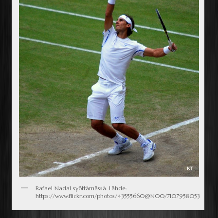
Rafael Nadal syöttämässä. Lähde:
https://www.flickr.com/photos/43555660@N00/7107958053