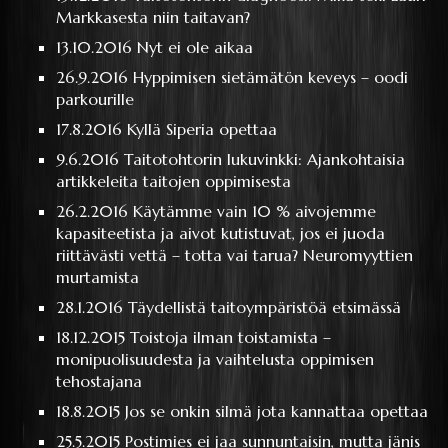
Markkasesta niin taitavan?
13.10.2016
Nyt ei ole aikaa
26.9.2016
Hyppimisen sietämätön keveys – oodi
parkourille
17.8.2016
Kyllä Siperia opettaa
9.6.2016
Taitotohtorin lukuvinkki: Ajankohtaisia
artikkeleita taitojen oppimisesta
26.2.2016
Käytämme vain 10 % aivojemme
kapasiteetista ja aivot kutistuvat, jos ei juoda
riittävästi vettä – totta vai tarua? Neuromyyttien
murtamista
28.1.2016
Täydellistä taitoympäristöä etsimässä
18.12.2015
Toistoja ilman toistamista –
monipuolisuudesta ja vaihtelusta oppimisen
tehostajana
18.8.2015
Jos se onkin silmä jota kannattaa opettaa
25.5.2015
Postimies ei jaa sunnuntaisin, mutta jänis