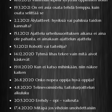
19.3.2021
On eri asia osata tehdä temppu, kuin
osata selittää se
2.2.2021
Älylaitteet: hyviksiä vai pahiksia taidon
kannalta?
15.1.2021
Ajattelu urheilusuorituksen aikana ei aina
ole pahasta, ei ainakaan ajattelun ajattelu
5.1.2021
Robotti vai taiteilija?
14.12.2020
Tyhmä lihas tekee vain mitä aivot
käskevät
19.11.2020
Kun ei katso mihinkään, niin näkee
kaiken
26.8.2020
Onko nopea oppija hyvä oppija?
4.8.2020
Telinevoimistelu, taitoharjoittelun
alkuluku
20.5.2020
Erehdy – opi – vaikeuta
17.4.2020
Mitäpä jos vihdoin unohdettaisiin