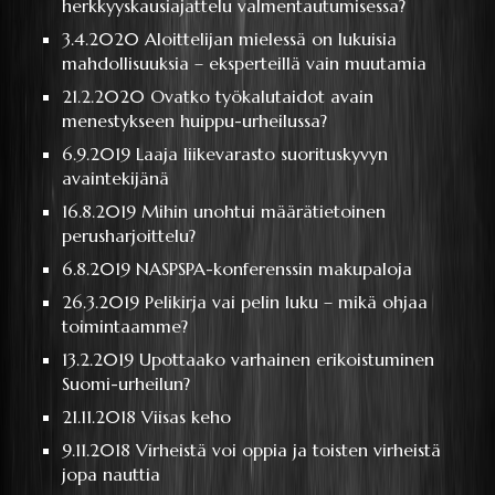
herkkyyskausiajattelu valmentautumisessa?
3.4.2020
Aloittelijan mielessä on lukuisia
mahdollisuuksia – eksperteillä vain muutamia
21.2.2020
Ovatko työkalutaidot avain
menestykseen huippu-urheilussa?
6.9.2019
Laaja liikevarasto suorituskyvyn
avaintekijänä
16.8.2019
Mihin unohtui määrätietoinen
perusharjoittelu?
6.8.2019
NASPSPA-konferenssin makupaloja
26.3.2019
Pelikirja vai pelin luku – mikä ohjaa
toimintaamme?
13.2.2019
Upottaako varhainen erikoistuminen
Suomi-urheilun?
21.11.2018
Viisas keho
9.11.2018
Virheistä voi oppia ja toisten virheistä
jopa nauttia