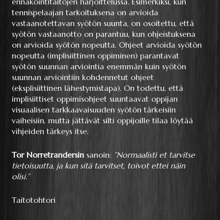
ennakointitaitojen harjoittelussa. Esimerkiksi, kun
tennispelaajan tarkoituksena on arvioida
vastaanotettavan syötön suunta, on osoitettu, että
syötön vastaanotto on parantuu, kun ohjeistuksena
on arvioida syötön nopeutta. Ohjeet arvioida syötön
nopeutta (implisiittinen oppiminen) parantavat
syötön suunnan arviointia enemmän kuin syötön
suunnan arviointiin kohdennetut ohjeet
(eksplisiittinen lähestymistapa). On todettu, että
implisiittiset oppimisohjeet suuntaavat oppijan
visuaalisen tarkkaavaisuuden syötön tärkeisiin
vaiheisiin, mutta jättävät silti oppijoille tilaa löytää
vihjeiden tärkeys itse.
Tor Norretrandersin
sanoin:
”Normaalisti et tarvitse
tietoisuutta, ja kun sitä tarvitset, toivot ettei näin
olisi.”
Taitotohtori