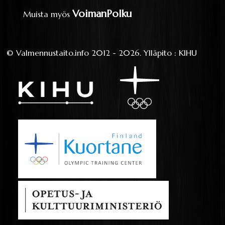
VoimanPolku
Muista myös
©
Valmennustaito.info
2012 - 2026.
Ylläpito
:
KIHU