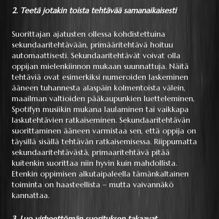
2. Teetä jotakin toista tehtävää samanaikaisesti
Suorittajan ajatusten ollessa kohdistettuina
sekundaaritehtävään, primääritehtävä hoituu
automaattisesti. Sekundaaritehtävät voivat olla
oppijan mielenkiinnon mukaan suunnattuja. Näitä
tehtäviä ovat esimerkiksi numeroiden laskeminen
ääneen tuhannesta alaspäin kolmentoista välein,
maailman valtioiden pääkaupunkien luetteleminen,
Spotifyn musiikin mukana laulaminen tai vaikkapa
laskutehtävien ratkaiseminen. Sekundaaritehtävän
suorittaminen ääneen varmistaa sen, että oppija on
täysillä sisällä tehtävän ratkaisemisessa. Riippumatta
sekundaaritehtävästä, primaaritehtävä pitää
kuitenkin suorittaa niin hyvin kuin mahdollista.
Etenkin oppimisen alkutaipaleella tämänkaltainen
toiminta on haasteellista – mutta vaivannäkö
kannattaa.
3. Luo virheettömän suorituksen takaavat