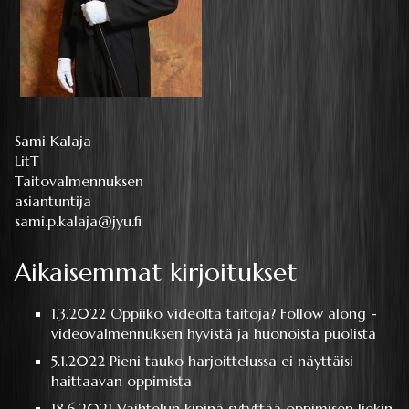
Sami Kalaja
LitT
Taitovalmennuksen
asiantuntija
sami.p.kalaja@jyu.fi
Aikaisemmat kirjoitukset
1.3.2022
Oppiiko videolta taitoja? Follow along -
videovalmennuksen hyvistä ja huonoista puolista
5.1.2022
Pieni tauko harjoittelussa ei näyttäisi
haittaavan oppimista
18.6.2021
Vaihtelun kipinä sytyttää oppimisen liekin