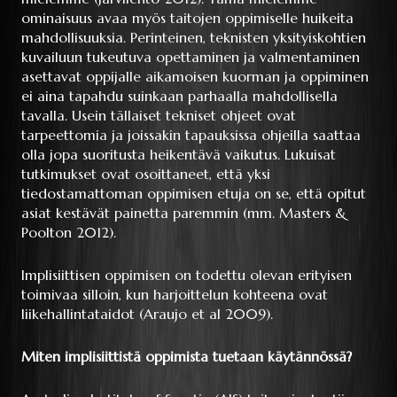
ominaisuus avaa myös taitojen oppimiselle huikeita
mahdollisuuksia. Perinteinen, teknisten yksityiskohtien
kuvailuun tukeutuva opettaminen ja valmentaminen
asettavat oppijalle aikamoisen kuorman ja oppiminen
ei aina tapahdu suinkaan parhaalla mahdollisella
tavalla. Usein tällaiset tekniset ohjeet ovat
tarpeettomia ja joissakin tapauksissa ohjeilla saattaa
olla jopa suoritusta heikentävä vaikutus. Lukuisat
tutkimukset ovat osoittaneet, että yksi
tiedostamattoman oppimisen etuja on se, että opitut
asiat kestävät painetta paremmin (mm. Masters &
Poolton 2012).
Implisiittisen oppimisen on todettu olevan erityisen
toimivaa silloin, kun harjoittelun kohteena ovat
liikehallintataidot (Araujo et al 2009).
Miten implisiittistä oppimista tuetaan käytännössä?