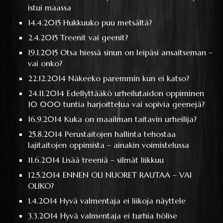
istui maassa
14.4.2015
Hukkuuko puu metsältä?
2.4.2015
Treenit vai geenit?
19.1.2015
Otsa hiessä sinun on leipäsi ansaitseman –
vai onko?
22.12.2014
Näkeeko paremmin kun ei katso?
24.11.2014
Edellyttääkö urheilutaidon oppiminen
10 000 tuntia harjoittelua vai sopivia geenejä?
16.9.2014
Kuka on maailman taitavin urheilija?
25.8.2014
Perustaitojen hallinta tehostaa
lajitaitojen oppimista – ainakin voimistelussa
11.6.2014
Lisää treeniä – silmät liikkuu
12.5.2014
ENNEN OLI NUORET RAUTAA – VAI
OLIKO?
1.4.2014
Hyvä valmentaja ei liikoja näyttele
3.3.2014
Hyvä valmentaja ei turhia hölise