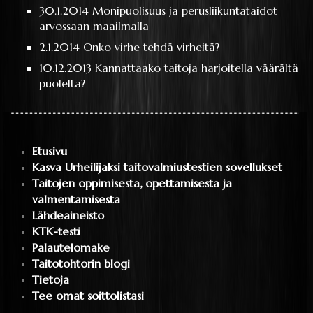
30.1.2014
Monipuolisuus ja perusliikuntataidot
arvossaan maailmalla
2.1.2014
Onko virhe tehdä virheitä?
10.12.2013
Kannattaako taitoja harjoitella väärältä
puolelta?
Etusivu
Kasva Urheilijaksi taitovalmiustestien sovellukset
Taitojen oppimisesta, opettamisesta ja
valmentamisesta
Lähdeaineisto
KTK-testi
Palautelomake
Taitotohtorin blogi
Tietoja
Tee omat soittolistasi