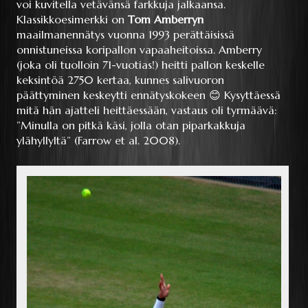
voi kuvitella vetävänsä farkkuja jalkaansa.
Klassikkoesimerkki on
Tom Amberryn
maailmanennätys vuonna 1993 perättäisissä
onnistuneissa koripallon vapaaheitoissa. Amberry
(joka oli tuolloin 71-vuotias!) heitti pallon keskelle
keksintöä 2750 kertaa, kunnes salivuoron
päättyminen keskeytti ennätyskokeen 😊 Kysyttäessä
mitä hän ajatteli heittäessään, vastaus oli tyrmäävä:
”Minulla on pitkä käsi, jolla otan piparkakkuja
ylähyllyltä” (Farrow et al. 2008).