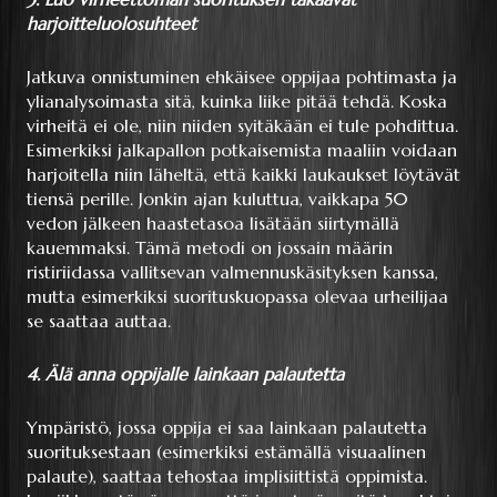
harjoitteluolosuhteet
Jatkuva onnistuminen ehkäisee oppijaa pohtimasta ja
ylianalysoimasta sitä, kuinka liike pitää tehdä. Koska
virheitä ei ole, niin niiden syitäkään ei tule pohdittua.
Esimerkiksi jalkapallon potkaisemista maaliin voidaan
harjoitella niin läheltä, että kaikki laukaukset löytävät
tiensä perille. Jonkin ajan kuluttua, vaikkapa 50
vedon jälkeen haastetasoa lisätään siirtymällä
kauemmaksi. Tämä metodi on jossain määrin
ristiriidassa vallitsevan valmennuskäsityksen kanssa,
mutta esimerkiksi suorituskuopassa olevaa urheilijaa
se saattaa auttaa.
4. Älä anna oppijalle lainkaan palautetta
Ympäristö, jossa oppija ei saa lainkaan palautetta
suorituksestaan (esimerkiksi estämällä visuaalinen
palaute), saattaa tehostaa implisiittistä oppimista.