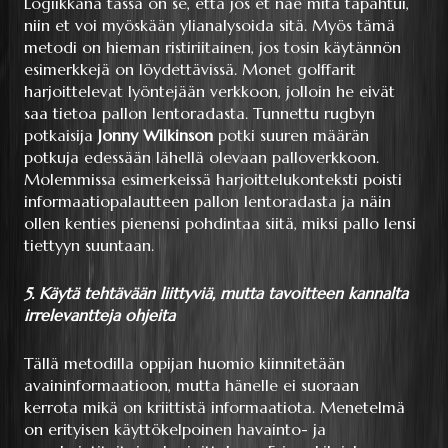
Logiikkana tässä on se, että jos et näe mitä tapahtui,
niin et voi myöskään ylianalysoida sitä. Myös tämä
metodi on hieman ristiriitainen, jos tosin käytännön
esimerkkejä on löydettävissä. Monet golffarit
harjoittelevat lyöntejään verkkoon, jolloin he eivät
saa tietoa pallon lentoradasta. Tunnettu rugbyn
potkaisija
Jonny Wilkinson
potki suuren määrän
potkuja edessään lähellä olevaan palloverkkoon.
Molemmissa esimerkeissä harjoittelukonteksti poisti
informaatiopalautteen pallon lentoradasta ja näin
ollen kenties pienensi pohdintaa siitä, miksi pallo lensi
tiettyyn suuntaan.
5. Käytä tehtävään liittyviä, mutta tavoitteen kannalta
irrelevantteja ohjeita
Tällä metodilla oppijan huomio kiinnitetään
avaininformaatioon, mutta hänelle ei suoraan
kerrota mikä on kriittistä informaatiota. Menetelmä
on erityisen käyttökelpoinen havainto- ja