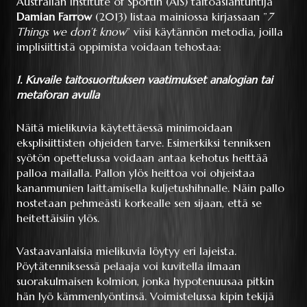
Australian Institute of Sportin (AIS) taitoasiantuntija
Damian Farrow
(2013) listaa mainiossa kirjassaan ”
7
Things we don’t know
” viisi käytännön metodia, joilla
implisiittistä oppimista voidaan tehostaa:
1. Kuvaile taitosuorituksen vaatimukset analogian tai
metaforan avulla
Näitä mielikuvia käytettäessä minimoidaan
eksplisiittisten ohjeiden tarve. Esimerkiksi tenniksen
syötön opettelussa voidaan antaa kehotus heittää
palloa mailalla. Pallon ylös heittoa voi ohjeistaa
kananmunien laittamisella kuljetushihnalle. Näin pallo
nostetaan pehmeästi korkealle sen sijaan, että se
heitettäisiin ylös.
Vastaavanlaisia mielikuvia löytyy eri lajeista.
Pöytätenniksessä pelaaja voi kuvitella ilmaan
suorakulmaisen kolmion, jonka hypotenuusaa pitkin
hän lyö kämmenlyöntinsä. Voimistelussa kipin tekijä