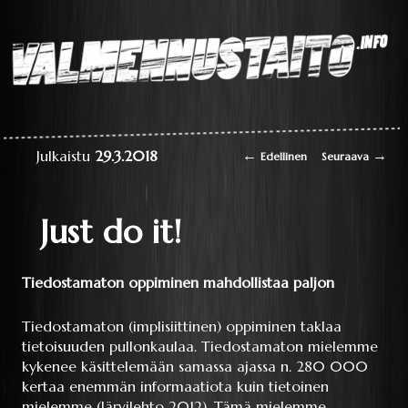
Laaja teoriapaketti
oppimisesta sekä
liikkumisen
perustaitojen
Valmennustaito.info
videokirjasto
Artikkelien selaus
←
→
Julkaistu
29.3.2018
Edellinen
Seuraava
Just do it!
Tiedostamaton oppiminen mahdollistaa paljon
Tiedostamaton (implisiittinen) oppiminen taklaa
tietoisuuden pullonkaulaa. Tiedostamaton mielemme
kykenee käsittelemään samassa ajassa n. 280 000
kertaa enemmän informaatiota kuin tietoinen
mielemme (Järvilehto 2012). Tämä mielemme