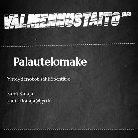
Laaja teoriapaketti
oppimisesta sekä
liikkumisen
perustaitojen
Valmennustaito.info
videokirjasto
Palautelomake
Yhteydenotot sähköpostitse
Sami Kalaja
sami.p.kalaja@jyu.fi