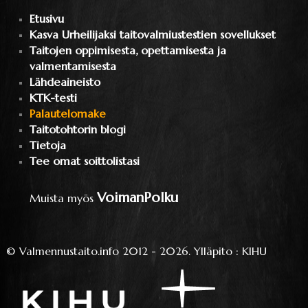
Etusivu
Kasva Urheilijaksi taitovalmiustestien sovellukset
Taitojen oppimisesta, opettamisesta ja
valmentamisesta
Lähdeaineisto
KTK-testi
Palautelomake
Taitotohtorin blogi
Tietoja
Tee omat soittolistasi
VoimanPolku
Muista myös
©
Valmennustaito.info
2012 - 2026.
Ylläpito
:
KIHU