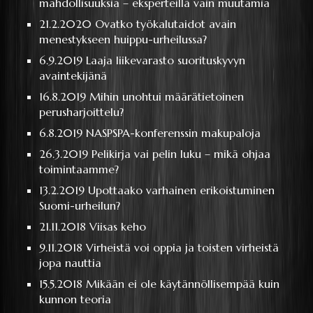
mahdollisuuksia – eksperteillä vain muutamia
21.2.2020
Ovatko työkalutaidot avain
menestykseen huippu-urheilussa?
6.9.2019
Laaja liikevarasto suorituskyvyn
avaintekijänä
16.8.2019
Mihin unohtui määrätietoinen
perusharjoittelu?
6.8.2019
NASPSPA-konferenssin makupaloja
26.3.2019
Pelikirja vai pelin luku – mikä ohjaa
toimintaamme?
13.2.2019
Upottaako varhainen erikoistuminen
Suomi-urheilun?
21.11.2018
Viisas keho
9.11.2018
Virheistä voi oppia ja toisten virheistä
jopa nauttia
15.5.2018
Mikään ei ole käytännöllisempää kuin
kunnon teoria