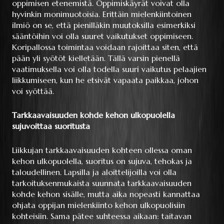
oppimisen etenemistä. Oppimiskäyrät voivat olla
hyvinkin monimuotoisia. Erittäin mielenkiintoinen
ilmiö on se, että pienilläkin muutoksilla esimerkiksi
sääntöihin voi olla suuret vaikutukset oppimiseen.
Koripallossa toimintaa voidaan rajoittaa siten, että
pään yli syötöt kielletään. Tällä varsin pienellä
vaatimuksella voi olla todella suuri vaikutus pelaajien
liikkumiseen, kun he etsivät vapaata paikkaa, johon
voi syöttää.
Tarkkaavaisuuden kohde kehon ulkopuolella
sujuvoittaa suoritusta
Liikkujan tarkkaavaisuuden kohteen ollessa oman
kehon ulkopuolella, suoritus on sujuva, tehokas ja
taloudellinen. Lapsilla ja aloittelijoilla voi olla
tarkoituksenmukaista suunnata tarkkaavaisuuden
kohde kehon sisälle, mutta aika nopeasti kannattaa
ohjata oppijan mielenkiinto kehon ulkopuolisiin
kohteisiin. Sama pätee suhteessa aikaan: taitavan