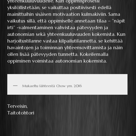
yhteenkuuluvuudelle. Kun oppimisprosessi
yksilöllistetään, se vaikuttaa positiivisesti edellä
mainittuihin sisäisen motivaation kulmakiviin. Sama
vaikutus sillä, että oppimiselle annetaan tilaa – ”näpit
irti” -valmentaminen vahvistaa pätevyyden ja
autonomian sekä yhteenkuuluvuuden kokemista. Kun
harjoitustilanne vastaa kilpailutilannetta, se kehittää
havaintojen ja toiminnan yhteensovittamista ja näin
ollen lisää pätevyyden tunnetta. Kokeilemalla
oppiminen voimistaa autonomian kokemista.
Mukaeltu lähteestä Chow ym. 2016
Terveisin,
Taitotohtori