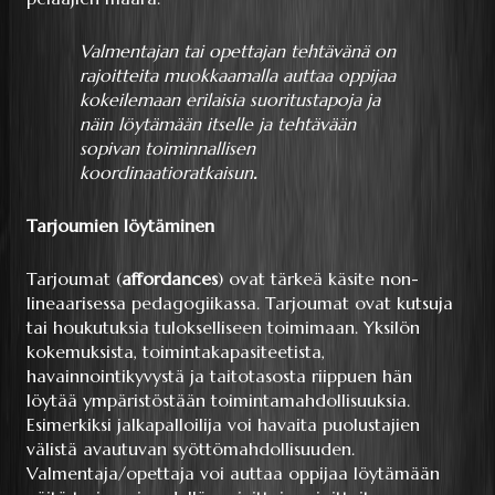
Valmentajan tai opettajan tehtävänä on
rajoitteita muokkaamalla auttaa oppijaa
kokeilemaan erilaisia suoritustapoja ja
näin löytämään itselle ja tehtävään
sopivan toiminnallisen
koordinaatioratkaisun
.
Tarjoumien löytäminen
Tarjoumat (
affordances
) ovat tärkeä käsite non-
lineaarisessa pedagogiikassa. Tarjoumat ovat kutsuja
tai houkutuksia tulokselliseen toimimaan. Yksilön
kokemuksista, toimintakapasiteetista,
havainnointikyvystä ja taitotasosta riippuen hän
löytää ympäristöstään toimintamahdollisuuksia.
Esimerkiksi jalkapalloilija voi havaita puolustajien
välistä avautuvan syöttömahdollisuuden.
Valmentaja/opettaja voi auttaa oppijaa löytämään