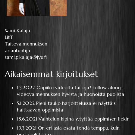
Sami Kalaja
LitT
Taitovalmennuksen
asiantuntija
sami.p.kalaja@jyu.fi
Aikaisemmat kirjoitukset
1.3.2022
Oppiiko videolta taitoja? Follow along -
videovalmennuksen hyvistä ja huonoista puolista
5.1.2022
Pieni tauko harjoittelussa ei näyttäisi
haittaavan oppimista
18.6.2021
Vaihtelun kipinä sytyttää oppimisen liekin
19.3.2021
On eri asia osata tehdä temppu, kuin
osata selittää se