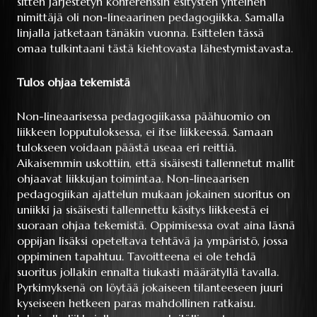
sitten järjestetyn konferenssin esitysten yhteinen
nimittäjä oli non-lineaarinen pedagogiikka. Samalla
linjalla jatketaan tänäkin vuonna. Esittelen tässä
omaa tulkintaani tästä kiehtovasta lähestymistavasta.
Tulos ohjaa tekemistä
Non-lineaarisessa pedagogiikassa päähuomio on
liikkeen lopputuloksessa, ei itse liikkeessä. Samaan
tulokseen voidaan päästä useaa eri reittiä.
Aikaisemmin uskottiin, että sisäisesti tallennetut mallit
ohjaavat liikkujan toimintaa. Non-lineaarisen
pedagogiikan ajattelun mukaan jokainen suoritus on
uniikki ja sisäisesti tallennettu käsitys liikkeestä ei
suoraan ohjaa tekemistä. Oppimisessa ovat aina läsnä
oppijan lisäksi opeteltava tehtävä ja ympäristö, jossa
oppiminen tapahtuu. Tavoitteena ei ole tehdä
suoritus jollakin ennalta tiukasti määrätyllä tavalla.
Pyrkimyksenä on löytää jokaiseen tilanteeseen juuri
kyseiseen hetkeen paras mahdollinen ratkaisu.