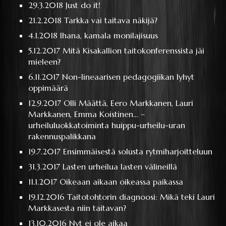
29.3.2018
Just do it!
21.2.2018
Tarkka vai taitava näkijä?
4.1.2018
Ihana, kamala monilajisuus
5.12.2017
Mitä Kisakallion taitokonferenssista jäi
mieleen?
6.11.2017
Non-lineaarisen pedagogiikan lyhyt
oppimäärä
12.9.2017
Olli Määttä, Eero Markkanen, Lauri
Markkanen, Emma Koistinen… –
urheiluluokkatoiminta huippu-urheilu-uran
rakennuspalikkana
19.7.2017
Ensimmäisestä solusta rytmiharjoitteluun
31.3.2017
Lasten urheilua lasten välineillä
11.1.2017
Oikeaan aikaan oikeassa paikassa
19.12.2016
Taitotohtorin diagnoosi: Mikä teki Lauri
Markkasesta niin taitavan?
13.10.2016
Nyt ei ole aikaa