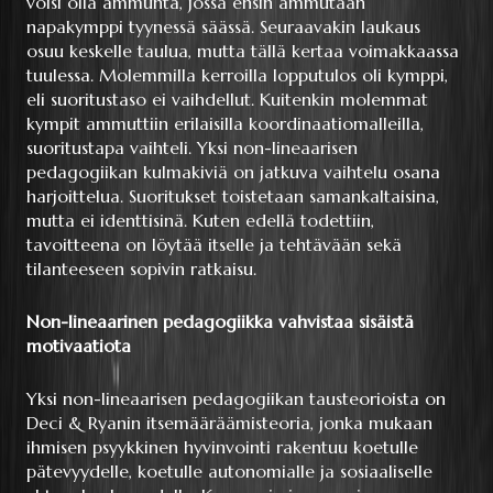
voisi olla ammunta, jossa ensin ammutaan
napakymppi tyynessä säässä. Seuraavakin laukaus
osuu keskelle taulua, mutta tällä kertaa voimakkaassa
tuulessa. Molemmilla kerroilla lopputulos oli kymppi,
eli suoritustaso ei vaihdellut. Kuitenkin molemmat
kympit ammuttiin erilaisilla koordinaatiomalleilla,
suoritustapa vaihteli. Yksi non-lineaarisen
pedagogiikan kulmakiviä on jatkuva vaihtelu osana
harjoittelua. Suoritukset toistetaan samankaltaisina,
mutta ei identtisinä. Kuten edellä todettiin,
tavoitteena on löytää itselle ja tehtävään sekä
tilanteeseen sopivin ratkaisu.
Non-lineaarinen pedagogiikka vahvistaa sisäistä
motivaatiota
Yksi non-lineaarisen pedagogiikan tausteorioista on
Deci & Ryanin itsemääräämisteoria, jonka mukaan
ihmisen psyykkinen hyvinvointi rakentuu koetulle
pätevyydelle, koetulle autonomialle ja sosiaaliselle