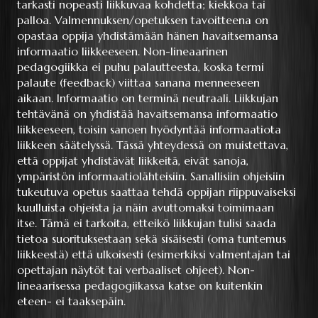
tarkasti nopeasti liikkuvaa kohdetta; kiekkoa tai
palloa. Valmennuksen/opetuksen tavoitteena on
opastaa oppija yhdistämään hänen havaitsemansa
informaatio liikkeeseen. Non-lineaarinen
pedagogiikka ei puhu palautteesta, koska termi
palaute (feedback) viittaa sanana menneeseen
aikaan. Informaatio on terminä neutraali. Liikkujan
tehtävänä on yhdistää havaitsemansa informaatio
liikkeeseen, toisin sanoen hyödyntää informaatiota
liikkeen säätelyssä. Tässä yhteydessä on muistettava,
että oppijat yhdistävät liikkeitä, eivät sanoja,
ympäristön informaatiolähteisiin. Sanallisiin ohjeisiin
tukeutuva opetus saattaa tehdä oppijan riippuvaiseksi
kuulluista ohjeista ja näin avuttomaksi toimimaan
itse. Tämä ei tarkoita, etteikö liikkujan tulisi saada
tietoa suorituksestaan sekä sisäisesti (oma tuntemus
liikkeestä) että ulkoisesti (esimerkiksi valmentajan tai
opettajan näytöt tai verbaaliset ohjeet). Non-
lineaarisessa pedagogiikassa katse on kuitenkin
eteen- ei taaksepäin.