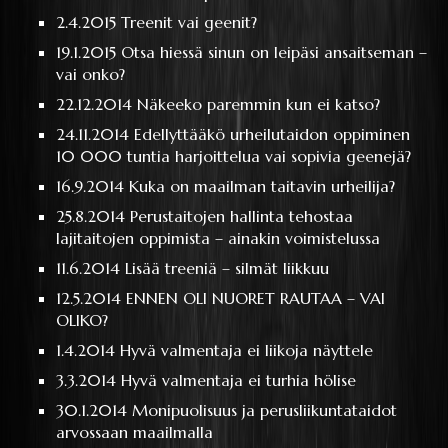
2.4.2015
Treenit vai geenit?
19.1.2015
Otsa hiessä sinun on leipäsi ansaitseman –
vai onko?
22.12.2014
Näkeeko paremmin kun ei katso?
24.11.2014
Edellyttääkö urheilutaidon oppiminen
10 000 tuntia harjoittelua vai sopivia geenejä?
16.9.2014
Kuka on maailman taitavin urheilija?
25.8.2014
Perustaitojen hallinta tehostaa
lajitaitojen oppimista – ainakin voimistelussa
11.6.2014
Lisää treeniä – silmät liikkuu
12.5.2014
ENNEN OLI NUORET RAUTAA – VAI
OLIKO?
1.4.2014
Hyvä valmentaja ei liikoja näyttele
3.3.2014
Hyvä valmentaja ei turhia hölise
30.1.2014
Monipuolisuus ja perusliikuntataidot
arvossaan maailmalla