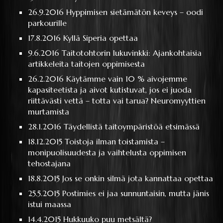
26.9.2016
Hyppimisen sietämätön keveys – oodi
parkourille
17.8.2016
Kyllä Siperia opettaa
9.6.2016
Taitotohtorin lukuvinkki: Ajankohtaisia
artikkeleita taitojen oppimisesta
26.2.2016
Käytämme vain 10 % aivojemme
kapasiteetista ja aivot kutistuvat, jos ei juoda
riittävästi vettä – totta vai tarua? Neuromyyttien
murtamista
28.1.2016
Täydellistä taitoympäristöä etsimässä
18.12.2015
Toistoja ilman toistamista –
monipuolisuudesta ja vaihtelusta oppimisen
tehostajana
18.8.2015
Jos se onkin silmä jota kannattaa opettaa
25.5.2015
Postimies ei jaa sunnuntaisin, mutta jänis
istui maassa
14.4.2015
Hukkuuko puu metsältä?