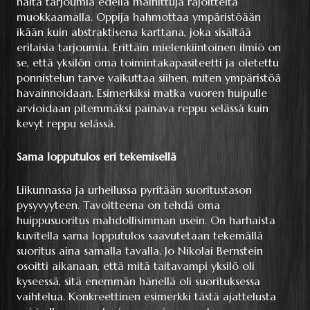
näitä tarjoumia edellä mainittuja rajoitteita
muokkaamalla. Oppija hahmottaa ympäristöään
ikään kuin abstraktisena karttana, joka sisältää
erilaisia tarjoumia. Erittäin mielenkiintoinen ilmiö on
se, että yksilön oma toimintakapasiteetti ja oletettu
ponnistelun tarve vaikuttaa siihen, miten ympäristöä
havainnoidaan. Esimerkiksi matka vuoren huipulle
arvioidaan pitemmäksi painava reppu selässä kuin
kevyt reppu selässä.
Sama lopputulos eri tekemisellä
Liikunnassa ja urheilussa pyritään suoritustason
pysyvyyteen. Tavoitteena on tehdä oma
huippusuoritus mahdollisimman usein. On harhaista
kuvitella sama lopputulos saavutetaan tekemällä
suoritus aina samalla tavalla. Jo Nikolai Bernstein
osoitti aikanaan, että mitä taitavampi yksilö oli
kyseessä, sitä enemmän hänellä oli suorituksessa
vaihtelua. Konkreettinen esimerkki tästä ajattelusta