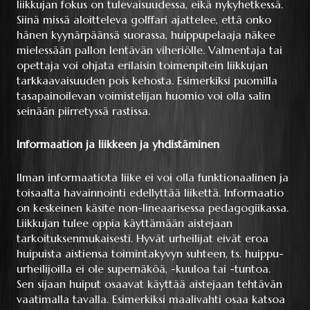
liikkujan fokus on tulevaisuudessa, eikä nykyhetkessä.
Siinä missä aloitteleva golffari ajattelee, että onko
hänen kyynärpäänsä suorassa, huippupelaaja näkee
mielessään pallon lentävän viheriölle. Valmentaja tai
opettaja voi ohjata erilaisin toimenpitein liikkujan
tarkkaavaisuuden pois kehosta. Esimerkiksi puomilla
tasapainoilevan voimistelijan huomio voi olla salin
seinään piirretyssä rastissa.
Informaation ja liikkeen ja yhdistäminen
Ilman informaatiota liike ei voi olla funktionaalinen ja
toisaalta havainnointi edellyttää liikettä. Informaatio
on keskeinen käsite non-lineaarisessa pedagogiikassa.
Liikkujan tulee oppia käyttämään aistejaan
tarkoituksenmukaisesti. Hyvät urheilijat eivät eroa
huipuista aistiensa toimintakyvyn suhteen, ts. huippu-
urheilijoilla ei ole supernäköä, -kuuloa tai -tuntoa.
Sen sijaan huiput osaavat käyttää aistejaan tehtävän
vaatimalla tavalla. Esimerkiksi maalivahti osaa katsoa