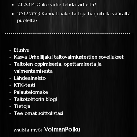
2.1.2014
Onko virhe tehdä virheitä?
10.12.2013
Kannattaako taitoja harjoitella väärältä
puolelta?
Etusivu
Kasva Urheilijaksi taitovalmiustestien sovellukset
Taitojen oppimisesta, opettamisesta ja
valmentamisesta
Lähdeaineisto
KTK-testi
Palautelomake
Taitotohtorin blogi
Tietoja
Tee omat soittolistasi
VoimanPolku
Muista myös