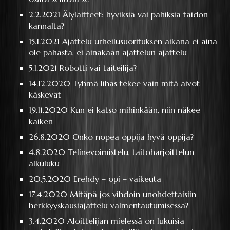
2.2.2021
Älylaitteet: hyviksiä vai pahiksia taidon
kannalta?
15.1.2021
Ajattelu urheilusuorituksen aikana ei aina
ole pahasta, ei ainakaan ajattelun ajattelu
5.1.2021
Robotti vai taiteilija?
14.12.2020
Tyhmä lihas tekee vain mitä aivot
käskevät
19.11.2020
Kun ei katso mihinkään, niin näkee
kaiken
26.8.2020
Onko nopea oppija hyvä oppija?
4.8.2020
Telinevoimistelu, taitoharjoittelun
alkuluku
20.5.2020
Erehdy – opi – vaikeuta
17.4.2020
Mitäpä jos vihdoin unohdettaisiin
herkkyyskausiajattelu valmentautumisessa?
3.4.2020
Aloittelijan mielessä on lukuisia