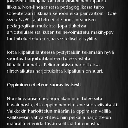
Jokaisella liikkujalla on oma yksilöllinen tapansa
liikkua. Non-lineaarisessa pedagogiikassa taito
sopeutetaan liikkujan kehoon eikä päinvastoin. ”
One
size fits all
” -ajattelu ei ole non-lineaarisen
pedagogiikan mukaista. Jopa tiukoissa
arvostelulajeissa, kuten telinevoimistelu, mäkihyppy
tai taitoluistelu on sijaa yksilölliselle tyylille.
Jotta kilpailutilanteessa pystyttäisiin tekemään hyvä
suoritus, harjoitustilanteen tulee vastata
kilpailutilannetta. Pelinomaisissa harjoitteissa
siirtovaikutus harjoituksista kilpailuun on suuri.
Oppiminen ei etene suoraviivaisesti
Non-lineaarisen pedagogiikan nimi tulee siitä
havainnosta, että oppiminen ei etene suoraviivaisesti.
Vaikkakin harjoittelun määrän ja oppimisen välillä
vallitseekin vahva yhteys, niin pelkällä harjoittelun
määrällä ei voida täysin selittää tai ennustaa