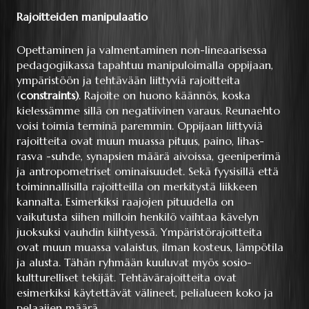
Rajoitteiden manipulaatio
Opettaminen ja valmentaminen non-lineaarisessa
pedagogiikassa tapahtuu manipuloimalla oppijaan,
ympäristöön ja tehtävään liittyviä rajoitteita
(
constraints)
. Rajoite on huono käännös, koska
kielessämme sillä on negatiivinen varaus. Reunaehto
voisi toimia terminä paremmin. Oppijaan liittyviä
rajoitteita ovat muun muassa pituus, paino, lihas-
rasva -suhde, synapsien määrä aivoissa, geeniperimä
ja antropometriset ominaisuudet. Sekä fyysisillä että
toiminnallisilla rajoitteilla on merkitystä liikkeen
kannalta. Esimerkiksi raajojen pituudella on
vaikutusta siihen milloin henkilö vaihtaa kävelyn
juoksuksi vauhdin kiihtyessä. Ympäristörajoitteita
ovat muun muassa valaistus, ilman kosteus, lämpötila
ja alusta. Tähän ryhmään kuuluvat myös sosio-
kultturelliset tekijät. Tehtävärajoitteita ovat
esimerkiksi käytettävät välineet, pelialueen koko ja
pelaajien määrä.