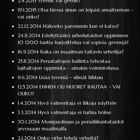
2.4.2015
Treenit vai geenit?
19.1.2015
Otsa hiessä sinun on leipäsi ansaitseman –
vai onko?
22.12.2014
Näkeeko paremmin kun ei katso?
24.11.2014
Edellyttääkö urheilutaidon oppiminen
10 000 tuntia harjoittelua vai sopivia geenejä?
16.9.2014
Kuka on maailman taitavin urheilija?
25.8.2014
Perustaitojen hallinta tehostaa
lajitaitojen oppimista – ainakin voimistelussa
11.6.2014
Lisää treeniä – silmät liikkuu
12.5.2014
ENNEN OLI NUORET RAUTAA – VAI
OLIKO?
1.4.2014
Hyvä valmentaja ei liikoja näyttele
3.3.2014
Hyvä valmentaja ei turhia hölise
30.1.2014
Monipuolisuus ja perusliikuntataidot
arvossaan maailmalla
2.1.2014
Onko virhe tehdä virheitä?