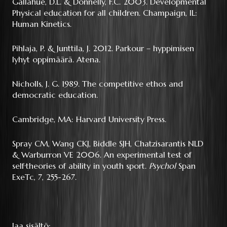
Gallahue, D.L. & Donnelly, F.C. 2003. Developmental
Physical education for all children. Champaign, IL:
Human Kinetics.
Pihlaja, P. & Junttila, J. 2012. Parkour – hyppimisen
lyhyt oppimäärä. Atena.
Nicholls, J. G. 1989. The competitive ethos and
democratic education.
Cambridge, MA: Harvard University Press.
Spray CM, Wang CKJ, Biddle SJH, Chatzisarantis NLD
& Warburron VE 2006. An experimental test of
self·theories of ability in youth sport.
Psychol
Span
ExeTc, 7, 255-267.
Jaa sisältö: