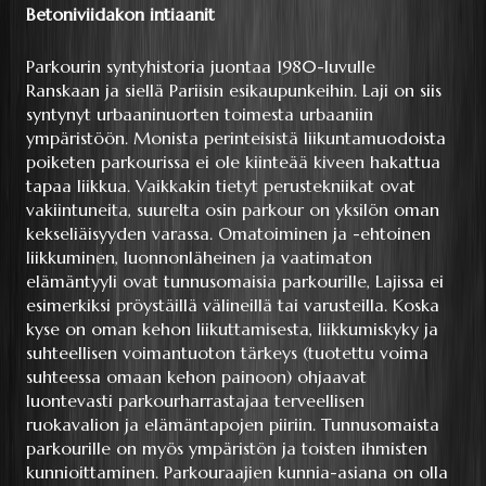
Betoniviidakon intiaanit
Parkourin syntyhistoria juontaa 1980-luvulle
Ranskaan ja siellä Pariisin esikaupunkeihin. Laji on siis
syntynyt urbaaninuorten toimesta urbaaniin
ympäristöön. Monista perinteisistä liikuntamuodoista
poiketen parkourissa ei ole kiinteää kiveen hakattua
tapaa liikkua. Vaikkakin tietyt perustekniikat ovat
vakiintuneita, suurelta osin parkour on yksilön oman
kekseliäisyyden varassa. Omatoiminen ja -ehtoinen
liikkuminen, luonnonläheinen ja vaatimaton
elämäntyyli ovat tunnusomaisia parkourille, Lajissa ei
esimerkiksi pröystäillä välineillä tai varusteilla. Koska
kyse on oman kehon liikuttamisesta, liikkumiskyky ja
suhteellisen voimantuoton tärkeys (tuotettu voima
suhteessa omaan kehon painoon) ohjaavat
luontevasti parkourharrastajaa terveellisen
ruokavalion ja elämäntapojen piiriin. Tunnusomaista
parkourille on myös ympäristön ja toisten ihmisten
kunnioittaminen. Parkouraajien kunnia-asiana on olla