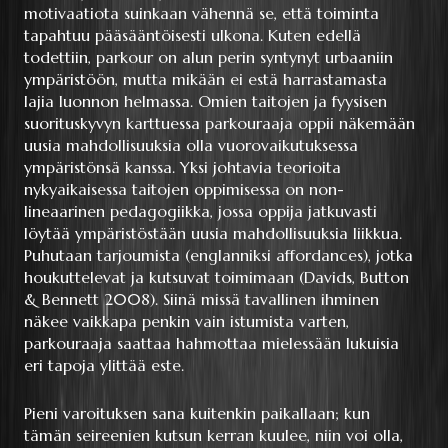
motivaatiota suinkaan vähennä se, että toiminta
tapahtuu pääsääntöisesti ulkona. Kuten edellä
todettiin, parkour on alun perin syntynyt urbaaniin
ympäristöön, mutta mikään ei estä harrastamasta
lajia luonnon helmassa. Omien taitojen ja fyysisen
suorituskyvyn karttuessa parkouraaja oppii näkemään
uusia mahdollisuuksia olla vuorovaikutuksessa
ympäristönsä kanssa. Yksi johtavia teorioita
nykyaikaisessa taitojen oppimisessa on non-
lineaarinen pedagogiikka, jossa oppija jatkuvasti
löytää ympäristöstään uusia mahdollisuuksia liikkua.
Puhutaan tarjoumista (englanniksi affordances), jotka
houkuttelevat ja kutsuvat toimimaan (Davids, Button
& Bennett 2008). Siinä missä tavallinen ihminen
näkee vaikkapa penkin vain istumista varten,
parkouraaja saattaa hahmottaa mielessään lukuisia
eri tapoja ylittää este.
Pieni varoituksen sana kuitenkin paikallaan; kun
tämän seireenien kutsun kerran kuulee, niin voi olla,