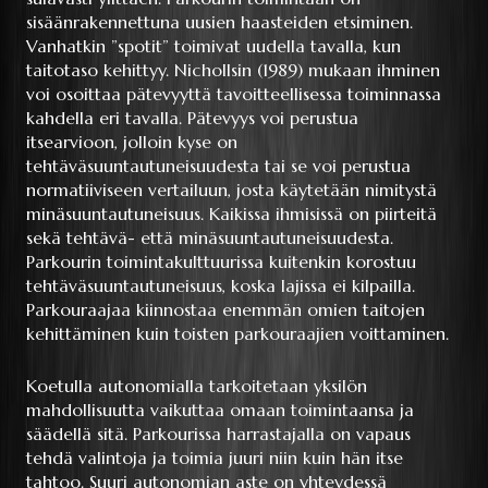
sisäänrakennettuna uusien haasteiden etsiminen.
Vanhatkin ”spotit” toimivat uudella tavalla, kun
taitotaso kehittyy. Nichollsin (1989) mukaan ihminen
voi osoittaa pätevyyttä tavoitteellisessa toiminnassa
kahdella eri tavalla. Pätevyys voi perustua
itsearvioon, jolloin kyse on
tehtäväsuuntautuneisuudesta tai se voi perustua
normatiiviseen vertailuun, josta käytetään nimitystä
minäsuuntautuneisuus. Kaikissa ihmisissä on piirteitä
sekä tehtävä- että minäsuuntautuneisuudesta.
Parkourin toimintakulttuurissa kuitenkin korostuu
tehtäväsuuntautuneisuus, koska lajissa ei kilpailla.
Parkouraajaa kiinnostaa enemmän omien taitojen
kehittäminen kuin toisten parkouraajien voittaminen.
Koetulla autonomialla tarkoitetaan yksilön
mahdollisuutta vaikuttaa omaan toimintaansa ja
säädellä sitä. Parkourissa harrastajalla on vapaus
tehdä valintoja ja toimia juuri niin kuin hän itse
tahtoo. Suuri autonomian aste on yhteydessä