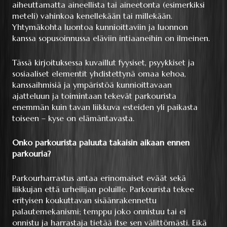
aiheuttamatta aineellista tai aineetonta (esimerkiksi
meteli) vahinkoa kenellekään tai millekään.
Yhtymäkohta luontoa kunnioittaviin ja luonnon
kanssa sopusoinnussa eläviin intiaaneihin on ilmeinen.
Tässä kirjoituksessa kuvaillut fyysiset, psyykkiset ja
sosiaaliset elementit yhdistettynä omaa kehoa,
kanssaihmisiä ja ympäristöä kunnioittavaan
ajatteluun ja toimintaan tekevät parkourista
enemmän kuin tavan liikkuva esteiden yli paikasta
toiseen – kyse on elämäntavasta.
Onko parkourista paluuta takaisin aikaan ennen
parkouria?
Parkourharrastus antaa erinomaiset eväät sekä
liikkujan että urheilijan poluille. Parkourista tekee
erityisen koukuttavan sisäänrakennettu
palautemekanismi; temppu joko onnistuu tai ei
onnistu ja harrastaja tietää itse sen välittömästi. Eikä