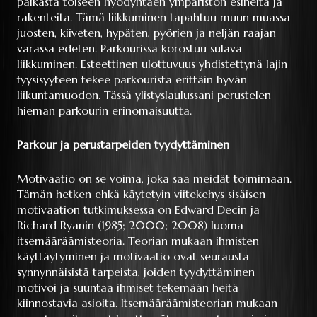
paikasta toiseen hyödyntäen ympäristön esineitä ja
rakenteita. Tämä liikkuminen tapahtuu muun muassa
juosten, kiiveten, hypäten, pyörien ja neljän raajan
varassa edeten. Parkourissa korostuu sulava
liikkuminen. Esteettinen ulottuvuus yhdistettynä lajin
fyysisyyteen tekee parkourista erittäin hyvän
liikuntamuodon. Tässä ylistyslaulussani perustelen
hieman parkourin erinomaisuutta.
Parkour ja perustarpeiden tyydyttäminen
Motivaatio on se voima, joka saa meidät toimimaan.
Tämän hetken ehkä käytetyin viitekehys sisäisen
motivaation tutkimuksessa on Edward Decin ja
Richard Ryanin (1985; 2000; 2008) luoma
itsemääräämisteoria. Teorian mukaan ihmisten
käyttäytyminen ja motivaatio ovat seurausta
synnynnäisistä tarpeista, joiden tyydyttäminen
motivoi ja suuntaa ihmiset tekemään heitä
kiinnostavia asioita. Itsemääräämisteorian mukaan