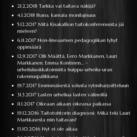
21.2.2018
Tarkka vai taitava näkijä?
4.1.2018
Ihana, kamala monilajisuus
5.12.2017
Mitä Kisakallion taitokonferenssista jäi
mieleen?
6.11.2017
Non-lineaarisen pedagogiikan lyhyt
oppimäärä
12.9.2017
Olli Määttä, Eero Markkanen, Lauri
Markkanen, Emma Koistinen… –
urheiluluokkatoiminta huippu-urheilu-uran
rakennuspalikkana
19.7.2017
Ensimmäisestä solusta rytmiharjoitteluun
31.3.2017
Lasten urheilua lasten välineillä
11.1.2017
Oikeaan aikaan oikeassa paikassa
19.12.2016
Taitotohtorin diagnoosi: Mikä teki Lauri
Markkasesta niin taitavan?
13.10.2016
Nyt ei ole aikaa