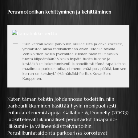
Perusmotoriikan kehittyminen ja kehittäminen
”Kun kerran keksii parkourin, kuulee siitä ja ehkä kokeilee,
ympäristöä alkaa tarkkailemaan aivan uudella tavalla.
Voisiko tuon avulla pyörähtää kulman taakse? Pääsisikö
tuosta kiipeämään? Voinko hypätä tuolta tuonne ja
kestääkö se laskeutumiseni? Luonnollisesti tämä tapa katsoa
maailmaa, parkour-tutka, ei mene enää pois päältä, kun sen
kerran on keksinyt.” (Hämähäkki-Perttu). Kuva: Eero
Kauppinen.
Kuten tämän tekstin johdannossa todettiin, niin
parkourliikkuminen käsittää hyvin monipuolisesti
erilaisia etenemistapoja. Gallahue & Donnelly (2003)
luokittelevat liikunnalliset perustaidot tasapaino-,
liikkumis- ja välineenkäsittelytaitoihin.
Perusliikuntataidoista parkourissa korostuvat