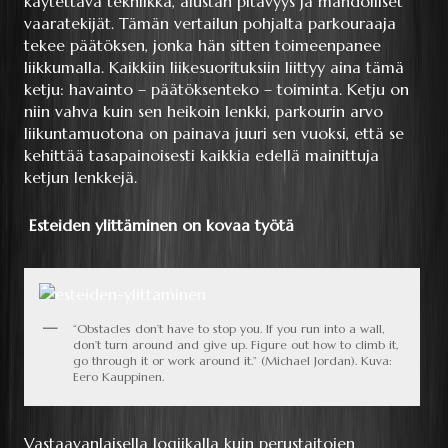
käytettävä tekniikka, alustan pitävyys ja mahdolliset
vaaratekijät. Tämän vertailun pohjalta parkouraaja
tekee päätöksen, jonka hän sitten toimeenpanee
liikkumalla. Kaikkiin liikesuorituksiin liittyy aina tämä
ketju: havainto – päätöksenteko – toiminta. Ketju on
niin vahva kuin sen heikoin lenkki, parkourin arvo
liikuntamuotona on painava juuri sen vuoksi, että se
kehittää tasapainoisesti kaikkia edellä mainittuja
ketjun lenkkejä.
Esteiden ylittäminen on kovaa työtä
“Obstacles don’t have to stop you. If you run into a wall,
don’t turn around and give up. Figure out how to climb it,
go through it or work around it.” (Michael Jordan). Kuva:
Eero Kauppinen.
Vastaavanlaisella logiikalla kuin perustaitojen