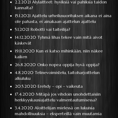
2.2.2021
Älylaitteet: hyviksiä vai pahiksia taidon
kannalta?
15.1.2021
Ajattelu urheilusuorituksen aikana ei aina
ole pahasta, ei ainakaan ajattelun ajattelu
5.1.2021
Robotti vai taiteilija?
14.12.2020
Tyhmä lihas tekee vain mitä aivot
käskevät
19.11.2020
Kun ei katso mihinkään, niin näkee
kaiken
26.8.2020
Onko nopea oppija hyvä oppija?
4.8.2020
Telinevoimistelu, taitoharjoittelun
alkuluku
20.5.2020
Erehdy – opi – vaikeuta
17.4.2020
Mitäpä jos vihdoin unohdettaisiin
herkkyyskausiajattelu valmentautumisessa?
3.4.2020
Aloittelijan mielessä on lukuisia
mahdollisuuksia – eksperteillä vain muutamia