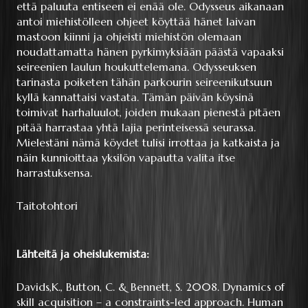
että paluuta entiseen ei enää ole. Odysseus aikanaan
antoi miehistölleen ohjeet köyttää hänet laivan
mastoon kiinni ja ohjeisti miehistön olemaan
noudattamatta hänen pyrkimyksiään päästä vapaaksi
seireenien laulun houkuttelemana. Odysseuksen
tarinasta poiketen tähän parkourin seireenikutsuun
kyllä kannattaisi vastata. Tämän päivän köysinä
toimivat harhaluulot, joiden mukaan pienestä pitäen
pitää harrastaa yhtä lajia perinteisessä seurassa.
Mielestäni nämä köydet tulisi irrottaa ja katkaista ja
näin kunnioittaa yksilön vapautta valita itse
harrastuksensa.
Taitotohtori
Lähteitä ja oheislukemista:
Davids,K., Button, C. & Bennett, S. 2008. Dynamics of
skill acquisition – a constraints-led approach. Human