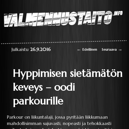
Laaja teoriapaketti
oppimisesta sekä
liikkumisen
perustaitojen
Valmennustaito.info
videokirjasto
Artikkelien selaus
←
→
Julkaistu
26.9.2016
Edellinen
Seuraava
Hyppimisen sietämätön
keveys – oodi
parkourille
Parkour on liikuntalaji, jossa pyritään liikkumaan
mahdollisimman sujuvasti, nopeasti ja tehokkaasti