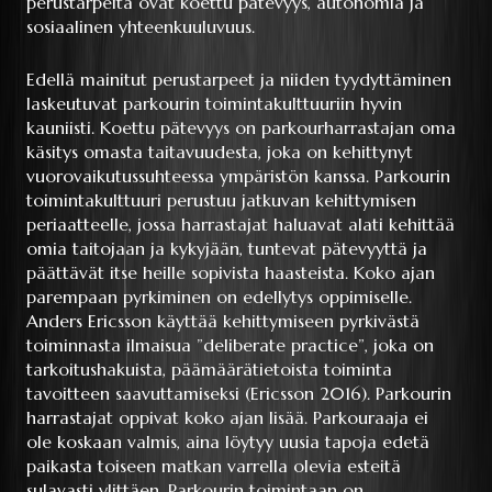
perustarpeita ovat koettu pätevyys, autonomia ja
sosiaalinen yhteenkuuluvuus.
Edellä mainitut perustarpeet ja niiden tyydyttäminen
laskeutuvat parkourin toimintakulttuuriin hyvin
kauniisti. Koettu pätevyys on parkourharrastajan oma
käsitys omasta taitavuudesta, joka on kehittynyt
vuorovaikutussuhteessa ympäristön kanssa. Parkourin
toimintakulttuuri perustuu jatkuvan kehittymisen
periaatteelle, jossa harrastajat haluavat alati kehittää
omia taitojaan ja kykyjään, tuntevat pätevyyttä ja
päättävät itse heille sopivista haasteista. Koko ajan
parempaan pyrkiminen on edellytys oppimiselle.
Anders Ericsson käyttää kehittymiseen pyrkivästä
toiminnasta ilmaisua ”deliberate practice”, joka on
tarkoitushakuista, päämäärätietoista toiminta
tavoitteen saavuttamiseksi (Ericsson 2016). Parkourin
harrastajat oppivat koko ajan lisää. Parkouraaja ei
ole koskaan valmis, aina löytyy uusia tapoja edetä
paikasta toiseen matkan varrella olevia esteitä
sulavasti ylittäen. Parkourin toimintaan on