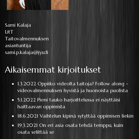
Sami Kalaja
LitT
Taitovalmennuksen
asiantuntija
sami.p.kalaja@jyu.fi
Aikaisemmat kirjoitukset
1.3.2022
Oppiiko videolta taitoja? Follow along -
videovalmennuksen hyvistä ja huonoista puolista
5.1.2022
Pieni tauko harjoittelussa ei näyttäisi
haittaavan oppimista
18.6.2021
Vaihtelun kipinä sytyttää oppimisen liekin
19.3.2021
On eri asia osata tehdä temppu, kuin
osata selittää se