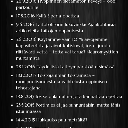
26.9.2016
Hyppimisen sietämätön keveys – oodi
parkourille
17.8.2016
Kyllä Siperia opettaa
9.6.2016
Taitotohtorin lukuvinkki: Ajankohtaisia
artikkeleita taitojen oppimisesta
26.2.2016
Käytämme vain 10 % aivojemme
kapasiteetista ja aivot kutistuvat, jos ei juoda
riittävästi vettä – totta vai tarua? Neuromyyttien
murtamista
28.1.2016
Täydellistä taitoympäristöä etsimässä
18.12.2015
Toistoja ilman toistamista –
monipuolisuudesta ja vaihtelusta oppimisen
tehostajana
18.8.2015
Jos se onkin silmä jota kannattaa opettaa
25.5.2015
Postimies ei jaa sunnuntaisin, mutta jänis
istui maassa
14.4.2015
Hukkuuko puu metsältä?