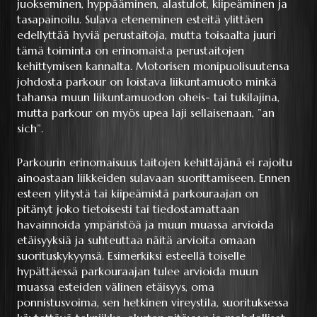
juokseminen, hyppääminen, alastulot, kiipeäminen ja
tasapainoilu. Sulava eteneminen esteitä ylittäen
edellyttää hyviä perustaitoja, mutta toisaalta juuri
tämä toiminta on erinomaista perustaitojen
kehittymisen kannalta. Motorisen monipuolisuutensa
johdosta parkour on loistava liikuntamuoto minkä
tahansa muun liikuntamuodon oheis- tai tukilajina,
mutta parkour on myös upea laji sellaisenaan, ”an
sich”.
Parkourin erinomaisuus taitojen kehittäjänä ei rajoitu
ainoastaan liikkeiden sulavaan suorittamiseen. Ennen
esteen ylitystä tai kiipeämistä parkouraajan on
pitänyt joko tietoisesti tai tiedostamattaan
havainnoida ympäristöä ja muun muassa arvioida
etäisyyksiä ja suhteuttaa näitä arvioita omaan
suorituskykyynsä. Esimerkiksi esteellä toiselle
hypättäessä parkouraajan tulee arvioida muun
muassa esteiden välinen etäisyys, oma
ponnistusvoima, sen hetkinen vireystila, suorituksessa