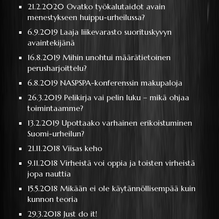
21.2.2020
Ovatko työkalutaidot avain
menestykseen huippu-urheilussa?
6.9.2019
Laaja liikevarasto suorituskyvyn
avaintekijänä
16.8.2019
Mihin unohtui määrätietoinen
perusharjoittelu?
6.8.2019
NASPSPA-konferenssin makupaloja
26.3.2019
Pelikirja vai pelin luku – mikä ohjaa
toimintaamme?
13.2.2019
Upottaako varhainen erikoistuminen
Suomi-urheilun?
21.11.2018
Viisas keho
9.11.2018
Virheistä voi oppia ja toisten virheistä
jopa nauttia
15.5.2018
Mikään ei ole käytännöllisempää kuin
kunnon teoria
29.3.2018
Just do it!