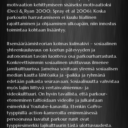
motivaation kehittymiseen sisäiseksi motivaatioksi
(Deci & Ryan 2000; Spray et al 2006). Koska
parkourin harrastamiseen ei kuulu liiallinen
rajoittaminen ja ohjaaminen ulkoapäin, niin innostus
toimintaa kohtaan lisääntyy.
Itsemääräämisteorian kolmas kulmakivi – sosiaalinen
yhteenkuuluvuus on koetun pätevyyden ja
autonomian tavoin luonteva osa parkourharrastusta.
Konkreettisimmin sosiaalinen ulottuvuus ilmenee
jamikulttuurissa. Jameissa sovitaan yleensä sosiaalisen
median kautta lähtöaika ja -paikka ja ryhmänä
edetään paikasta seuraavaan. Sosiaalisuutta vahvistaa
myös lajiin liittyvä vertaisvalmennus- ja
videokulttuuri. On hyvin tavallista, että parkour-
eteneminen taltioidaan videolle ja julkaistaan
esimerkiksi Youtube-kanavilla. Etenkin GoPro-
tyyppisillä action-kameroilla ensimmäisessä
persoonassa kuvatut parkour runit ovat
tyyppiesimerkki lajikulttuurin tästä ulottuvuudesta.