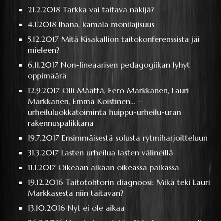
21.2.2018
Tarkka vai taitava näkijä?
4.1.2018
Ihana, kamala monilajisuus
5.12.2017
Mitä Kisakallion taitokonferenssista jäi
mieleen?
6.11.2017
Non-lineaarisen pedagogiikan lyhyt
oppimäärä
12.9.2017
Olli Määttä, Eero Markkanen, Lauri
Markkanen, Emma Koistinen… –
urheiluluokkatoiminta huippu-urheilu-uran
rakennuspalikkana
19.7.2017
Ensimmäisestä solusta rytmiharjoitteluun
31.3.2017
Lasten urheilua lasten välineillä
11.1.2017
Oikeaan aikaan oikeassa paikassa
19.12.2016
Taitotohtorin diagnoosi: Mikä teki Lauri
Markkasesta niin taitavan?
13.10.2016
Nyt ei ole aikaa