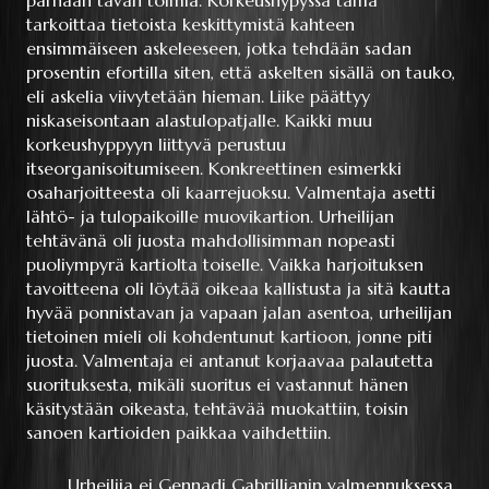
tarkoittaa tietoista keskittymistä kahteen
ensimmäiseen askeleeseen, jotka tehdään sadan
prosentin efortilla siten, että askelten sisällä on tauko,
eli askelia viivytetään hieman. Liike päättyy
niskaseisontaan alastulopatjalle. Kaikki muu
korkeushyppyyn liittyvä perustuu
itseorganisoitumiseen. Konkreettinen esimerkki
osaharjoitteesta oli kaarrejuoksu. Valmentaja asetti
lähtö- ja tulopaikoille muovikartion. Urheilijan
tehtävänä oli juosta mahdollisimman nopeasti
puoliympyrä kartiolta toiselle. Vaikka harjoituksen
tavoitteena oli löytää oikeaa kallistusta ja sitä kautta
hyvää ponnistavan ja vapaan jalan asentoa, urheilijan
tietoinen mieli oli kohdentunut kartioon, jonne piti
juosta. Valmentaja ei antanut korjaavaa palautetta
suorituksesta, mikäli suoritus ei vastannut hänen
käsitystään oikeasta, tehtävää muokattiin, toisin
sanoen kartioiden paikkaa vaihdettiin.
Urheilija ei Gennadi Gabrillianin valmennuksessa