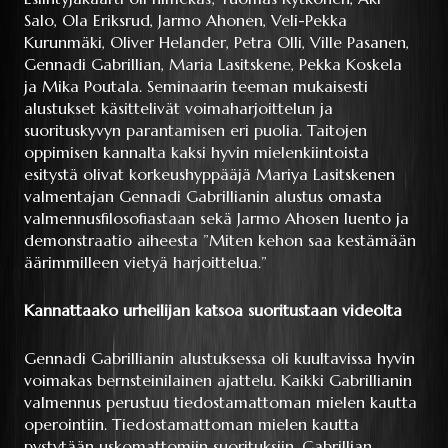
Salo, Ola Eriksrud, Jarmo Ahonen, Veli-Pekka
Kurunmäki, Oliver Helander, Petra Olli, Ville Pasanen,
Gennadi Gabrillian, Maria Lasitskene, Pekka Koskela
ja Mika Poutala. Seminaarin teeman mukaisesti
alustukset käsittelivät voimaharjoittelun ja
suorituskyvyn parantamisen eri puolia. Taitojen
oppimisen kannalta kaksi hyvin mielenkiintoista
esitystä olivat korkeushyppääjä Mariya Lasitskenen
valmentajan Gennadi Gabrillianin alustus omasta
valmennusfilosofiastaan sekä Jarmo Ahosen luento ja
demonstraatio aiheesta ”Miten kehon saa kestämään
äärimmilleen vietyä harjoittelua.”
Kannattaako urheilijan katsoa suoritustaan videolta
Gennadi Gabrillianin alustuksessa oli kuultavissa hyvin
voimakas bernsteinilainen ajattelu. Kaikki Gabrillianin
valmennus perustuu tiedostamattoman mielen kautta
operointiin. Tiedostamattoman mielen kautta
pystytään uskomattomiin suorituksiin. Gabrillian