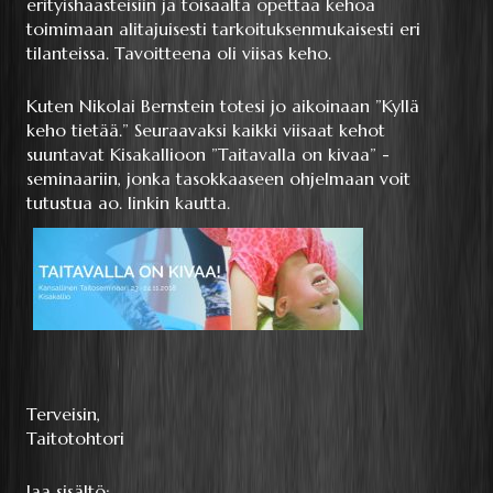
erityishaasteisiin ja toisaalta opettaa kehoa
toimimaan alitajuisesti tarkoituksenmukaisesti eri
tilanteissa. Tavoitteena oli viisas keho.
Kuten Nikolai Bernstein totesi jo aikoinaan ”Kyllä
keho tietää.” Seuraavaksi kaikki viisaat kehot
suuntavat Kisakallioon ”Taitavalla on kivaa” -
seminaariin, jonka tasokkaaseen ohjelmaan voit
tutustua ao. linkin kautta.
Terveisin,
Taitotohtori
Jaa sisältö: