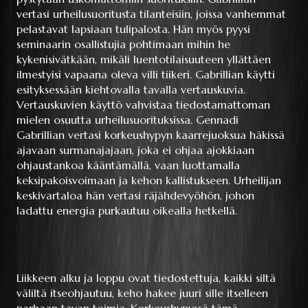
vertasi urheilusuoritusta tilanteisiin, joissa vanhemmat
pelastavat lapsiaan tulipalosta. Hän myös pyysi
seminaarin osallistujia pohtimaan mihin he
kykenisivätkään, mikäli luentotilaisuuteen yllättäen
ilmestyisi vapaana oleva villi tiikeri. Gabrillian käytti
esityksessään kiehtovalla tavalla vertauskuvia.
Vertauskuvien käyttö vahvistaa tiedostamattoman
mielen osuutta urheilusuorituksissa. Gennadi
Gabrillian vertasi korkeushypyn kaarrejuoksua häkissä
ajavaan surmanajajaan, joka ei ohjaa ajokkiaan
ohjaustankoa kääntämällä, vaan luottamalla
keksipakoisvoimaan ja kehon kallistukseen. Urheilijan
keskivartaloa hän vertasi räjähdevyöhön, johon
ladattu energia purkautuu oikealla hetkellä.
Liikkeen alku ja loppu ovat tiedostettuja, kaikki siltä
väliltä itseohjautuu, keho hakee juuri sille itselleen
parhaan tavan toimia. Korkeushypyssä tämä