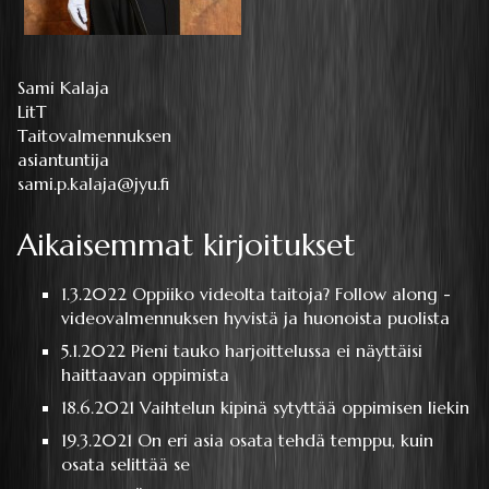
Sami Kalaja
LitT
Taitovalmennuksen
asiantuntija
sami.p.kalaja@jyu.fi
Aikaisemmat kirjoitukset
1.3.2022
Oppiiko videolta taitoja? Follow along -
videovalmennuksen hyvistä ja huonoista puolista
5.1.2022
Pieni tauko harjoittelussa ei näyttäisi
haittaavan oppimista
18.6.2021
Vaihtelun kipinä sytyttää oppimisen liekin
19.3.2021
On eri asia osata tehdä temppu, kuin
osata selittää se