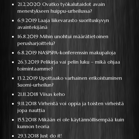
21.2.2020
Ovatko työkalutaidot avain
menestykseen huippu-urheilussa?
6.9.2019
Laaja liikevarasto suorituskyvyn
avaintekijänä
16.8.2019
Mihin unohtui määrätietoinen
perusharjoittelu?
6.8.2019
NASPSPA-konferenssin makupaloja
26.3.2019
Pelikirja vai pelin luku – mikä ohjaa
toimintaamme?
13.2.2019
Upottaako varhainen erikoistuminen
Suomi-urheilun?
21.11.2018
Viisas keho
9.11.2018
Virheistä voi oppia ja toisten virheistä
jopa nauttia
15.5.2018
Mikään ei ole käytännöllisempää kuin
kunnon teoria
29.3.2018
Just do it!