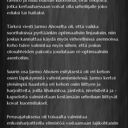
jotka kertautuessaan voivat olla urheilijalle joko
eduksi tai haitaksi.
Tärkeä viesti Jarmo Ahoselta oli, että vaikka
suorituksissa pyritäänkin optimaalisiin linjauksiin, niin
joskus kannattaa käydä myös virheellisissä asennoissa.
Keho tulee valmistaa myös siihen, että joskus
olosuhteiden pakosta joudutaan ei-optimaalisiin
asentoihin.
Suurin osa Jarmo Ahosen esityksestä oli eri kehon
osien läpikäymistä vahvistamismielessä. Jarmo kertoi
yleisimpiä haasteita eri kehon osiin liittyen ja
harjoitteita, joilla lihaksistoa, jänteitä, nivelsiteitä ja -
kapseleita valmistetaan kestämään urheiluun liittyvät
kovat kuormitukset.
Perusajatuksena oli toisaalta valmistaa
erikoisharjoitteilla elimistöä vastaamaan lajikohtaisiin