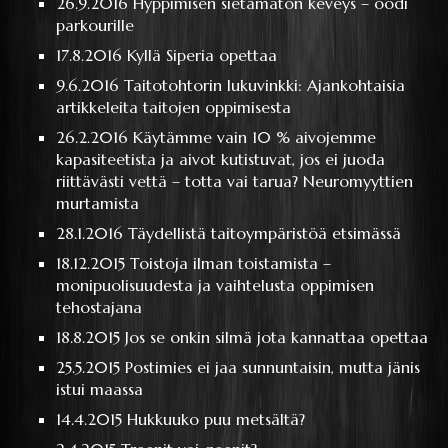
26.9.2016
Hyppimisen sietämätön keveys – oodi
parkourille
17.8.2016
Kyllä Siperia opettaa
9.6.2016
Taitotohtorin lukuvinkki: Ajankohtaisia
artikkeleita taitojen oppimisesta
26.2.2016
Käytämme vain 10 % aivojemme
kapasiteetista ja aivot kutistuvat, jos ei juoda
riittävästi vettä – totta vai tarua? Neuromyyttien
murtamista
28.1.2016
Täydellistä taitoympäristöä etsimässä
18.12.2015
Toistoja ilman toistamista –
monipuolisuudesta ja vaihtelusta oppimisen
tehostajana
18.8.2015
Jos se onkin silmä jota kannattaa opettaa
25.5.2015
Postimies ei jaa sunnuntaisin, mutta jänis
istui maassa
14.4.2015
Hukkuuko puu metsältä?