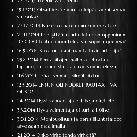
2.4.2015
Treenit vai geenit?
19.1.2015
Otsa hiessä sinun on leipäsi ansaitseman –
vai onko?
22.12.2014
Näkeeko paremmin kun ei katso?
24.11.2014
Edellyttääkö urheilutaidon oppiminen
10 000 tuntia harjoittelua vai sopivia geenejä?
16.9.2014
Kuka on maailman taitavin urheilija?
25.8.2014
Perustaitojen hallinta tehostaa
lajitaitojen oppimista – ainakin voimistelussa
11.6.2014
Lisää treeniä – silmät liikkuu
12.5.2014
ENNEN OLI NUORET RAUTAA – VAI
OLIKO?
1.4.2014
Hyvä valmentaja ei liikoja näyttele
3.3.2014
Hyvä valmentaja ei turhia hölise
30.1.2014
Monipuolisuus ja perusliikuntataidot
arvossaan maailmalla
2.1.2014
Onko virhe tehdä virheitä?