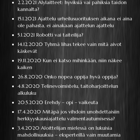
2.2.2021
Älylaitteet: hyviksiä vai pahiksia taidon
kannalta?
15.1.2021
Ajattelu urheilusuorituksen aikana ei aina
ole pahasta, ei ainakaan ajattelun ajattelu
5.1.2021
Robotti vai taiteilija?
14.12.2020
Tyhmä lihas tekee vain mitä aivot
käskevät
19.11.2020
Kun ei katso mihinkään, niin näkee
kaiken
26.8.2020
Onko nopea oppija hyvä oppija?
4.8.2020
Telinevoimistelu, taitoharjoittelun
alkuluku
20.5.2020
Erehdy – opi – vaikeuta
17.4.2020
Mitäpä jos vihdoin unohdettaisiin
herkkyyskausiajattelu valmentautumisessa?
3.4.2020
Aloittelijan mielessä on lukuisia
mahdollisuuksia – eksperteillä vain muutamia