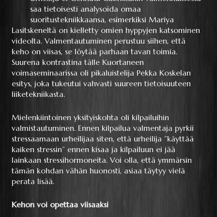
saa tietoisesti analysoida omaa
suoritustekniikkaansa, esimerkiksi Mariya
Lasitskeneltä on kielletty omien hyppyjen katsominen
videolta. Valmentautuminen perustuu siihen, että
keho on viisas, se löytää parhaan tavan toimia.
Suurena kontrastina tälle Kuortaneen
voimaseminaarissa oli pikaluistelija Pekka Koskelan
esitys, joka tukeutui vahvasti suureen tietoisuuteen
liiketekniikasta.
Mielenkiintoinen yksityiskohta oli kilpailuihin
valmistautuminen. Ennen kilpailua valmentaja pyrkii
stressaamaan urheilijaa siten, että urheilija ”käyttää
kaiken stressin” ennen kisaa ja kilpailuun ei jää
lainkaan stressihormoneita. Voi olla, että ymmärsin
tämän kohdan vähän huonosti, asiaa täytyy vielä
perata lisää.
Kehon voi opettaa viisaaksi