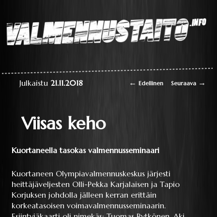
Laaja teoriapaketti
oppimisesta sekä
liikkumisen
perustaitojen
Valmennustaito.info
videokirjasto
Artikkelien selaus
←
→
Julkaistu
21.11.2018
Edellinen
Seuraava
Viisas keho
Kuortaneella tasokas valmennusseminaari
Kuortaneen Olympiavalmennuskeskus järjesti
heittäjäveljesten Olli-Pekka Karjalaisen ja Tapio
Korjuksen johdolla jälleen kerran erittäin
korkeatasoisen voimavalmennusseminaarin.
Esiintyjäkaarti oli nimekäs; Tuomas Rytkönen, Aki