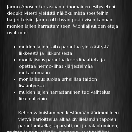
Jarmo Ahosen kerrassaan erinomainen esitys eteni
deduktiivisesti yleisistä näkökulmista spesifeihin
harjoitteisiin. Jarmo otti hyvin positiivisen kannan
monien lajien harrastamiseen. Monilajisuuden etuja
ovat mm:
muiden lajien taito parantaa yleiskäsitystä
liikkeestä ja liikkumisesta
monilajisuus parantaa koordinaatiota ja
opettaa hermo-lihas -järjestelmää
mukautumaan
monilajisuus suojaa urheilijaa taidon
lisääntyessä
muiden lajien harrastaminen tuo vaihtelua
liikemalleihin
Kehon valmistaminen kestämään äärimmilleen
vietyä harjoittelua alkaa siviilielämän tapojen
parantamisella; taparyhti, uni ja palautuminen,
ravinto ja muu elämän kuormitus, ovat tekijöitä,