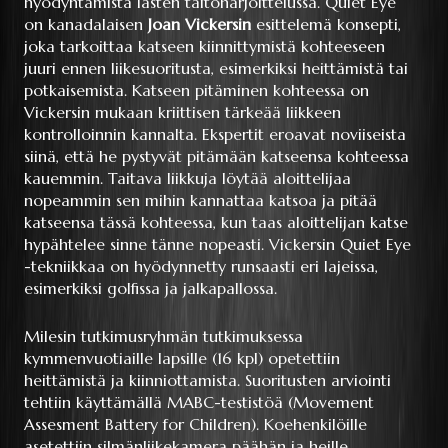
hyödyntämistä lasten taitoharjoittelussa. Quiet Eye
on kanadalaisen
Joan Vickersin
esittelemä konsepti,
joka tarkoittaa katseen kiinnittymistä kohteeseen
juuri ennen liikesuoritusta, esimerkiksi heittämistä tai
potkaisemista. Katseen pitäminen kohteessa on
Vickersin mukaan kriittisen tärkeää liikkeen
kontrolloinnin kannalta. Ekspertit eroavat noviiseista
siinä, että he pystyvät pitämään katseensa kohteessa
kauemmin. Taitava liikkuja löytää aloittelijaa
nopeammin sen mihin kannattaa katsoa ja pitää
katseensa tässä kohteessa, kun taas aloittelijan katse
hypähtelee sinne tänne nopeasti. Vickersin Quiet Eye
-tekniikkaa on hyödynnetty runsaasti eri lajeissa,
esimerkiksi golfissa ja jalkapallossa.
Milesin tutkimusryhmän tutkimuksessa
kymmenvuotiaille lapsille (16 kpl) opetettiin
heittämistä ja kiinniottamista. Suoritusten arviointi
tehtiin käyttämällä MABC-testistöä (Movement
Assesment Battery for Children). Koehenkilöille
asetettiin silmänliikekamera päähän ja heille