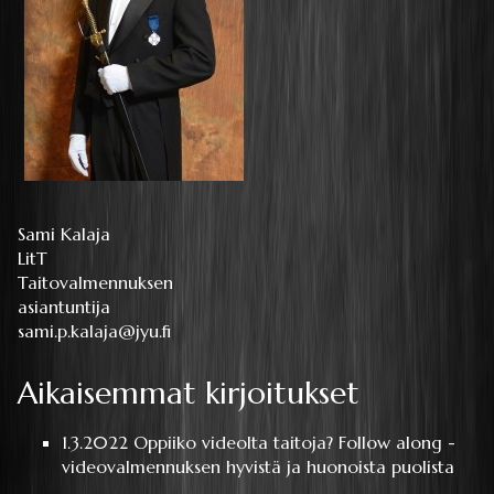
Sami Kalaja
LitT
Taitovalmennuksen
asiantuntija
sami.p.kalaja@jyu.fi
Aikaisemmat kirjoitukset
1.3.2022
Oppiiko videolta taitoja? Follow along -
videovalmennuksen hyvistä ja huonoista puolista