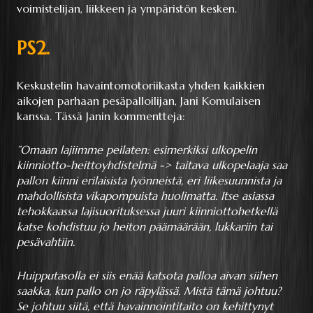
voimistelijan, liikkeen ja ympäristön kesken.
PS2.
Keskustelin havaintomotoriikasta yhden kaikkien
aikojen parhaan pesäpalloilijan, Jani Komulaisen
kanssa. Tässä Janin kommentteja:
”Omaan lajiimme peilaten: esimerkiksi ulkopelin
kiinniotto-heittoyhdistelmä -> taitava ulkopelaaja saa
pallon kiinni erilaisista lyönneistä, eri liikesuunnista ja
mahdollisista vikapompuista huolimatta. Itse asiassa
tehokkaassa lajisuorituksessa juuri kiinniottohetkellä
katse kohdistuu jo heiton päämäärään, lukkariin tai
pesävahtiin.
Huipputasolla ei siis enää katsota palloa aivan siihen
saakka, kun pallo on jo räpylässä. Mistä tämä johtuu?
Se johtuu siitä, että havainnointitaito on kehittynyt