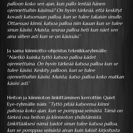
palloon koko sen ajan, kun pallo lentää hänen
ojennettuihin käsiinsä? On hyvin tärkeää, että keskityt
kovasti katsomaan palloa, kun se tulee takaisin sinulle.
Ottaessasi kiinni, katsoa palloa niin kauan kun se tulee
sinun käsiisi. Muista; seuraa palloa heti kun näet sen
aina siihen asti kun se on käsissäsi.
”
Ja sama kiinniotto-ohjeistus tekniikkaryhmälle:
”
Näetkö kuinka tyttö katsoo palloa kädet
ojennettuina. On hyvin tärkeää katsoa palloa kun se
tulee käsiisi. Keskity palloon, kun se tulee
ojennettuihin käsiisi. Muista; katso palloa koko matkan
käsiisi asti
.”
Heiton ja kiinnioton linkittäminen kerrottiin Quiet
Eye-ryhmälle näin: ”
Tyttö pitää katseensa kiinni
pallossa koko ajan, kun se pomppaa seinästä. Tämä on
tärkeä osa heiton ja kiinnioton yhdistämistä.
Linkittääksesi nämä taidot sinun tulee katsoa palloa,
kun se pomppaa seinästä aivan kuin lukisit kirjoitusta