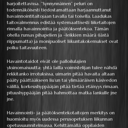
harjoitettavissa. ”Synnynnäinen” peluri on
todennäköisesti tiedostamattaan harjaannuttanut
havainnointitaitojaan tavalla tai toisella. Laadukas
taitovalmennus edistää systemaattisesti liiketaitojen
rinnalla havainnointia ja päätöksentekoa. Tämän
ohella runsas pihapelien ja –leikkien määrä (iästä
riippumatta) ja monipuoliset liikuntakokemukset ovat
polku taitavuuteen.
Havaintotaidot eivät ole palloilulajien
yksinomaisuutta; yhtä lailla voimistelijan tulee nähdä
rekkitanko irrotuksissa, uimarin pitää havaita altaan
pääty päättääkseen liu’un tai ylimääräisen käsivedon
välillä, korkeushyppääjän pitää tietää etäisyys rimaan,
pituushyppääjän pitää hahmottaa matka lankulle jne
jne.
Havainnointi- ja päätöksentekotaitojen merkitys on
huomioitu myös uudessa perusopetuksen liikunnan
opetussuunnitelmassa. Kehittämällä oppilaiden