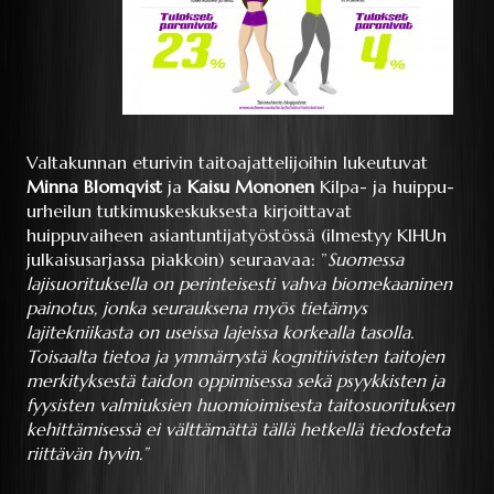
Valtakunnan eturivin taitoajattelijoihin lukeutuvat
Minna Blomqvist
ja
Kaisu Mononen
Kilpa- ja huippu-
urheilun tutkimuskeskuksesta kirjoittavat
huippuvaiheen asiantuntijatyöstössä (ilmestyy KIHUn
julkaisusarjassa piakkoin) seuraavaa: ”
Suomessa
lajisuorituksella on perinteisesti vahva biomekaaninen
painotus, jonka seurauksena myös tietämys
lajitekniikasta on useissa lajeissa korkealla tasolla.
Toisaalta tietoa ja ymmärrystä kognitiivisten taitojen
merkityksestä taidon oppimisessa sekä psyykkisten ja
fyysisten valmiuksien huomioimisesta taitosuorituksen
kehittämisessä ei välttämättä tällä hetkellä tiedosteta
riittävän hyvin.”