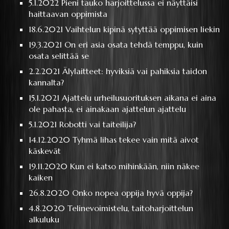
5.1.2022
Pieni tauko harjoittelussa ei näyttäisi
haittaavan oppimista
18.6.2021
Vaihtelun kipinä sytyttää oppimisen liekin
19.3.2021
On eri asia osata tehdä temppu, kuin
osata selittää se
2.2.2021
Älylaitteet: hyviksiä vai pahiksia taidon
kannalta?
15.1.2021
Ajattelu urheilusuorituksen aikana ei aina
ole pahasta, ei ainakaan ajattelun ajattelu
5.1.2021
Robotti vai taiteilija?
14.12.2020
Tyhmä lihas tekee vain mitä aivot
käskevät
19.11.2020
Kun ei katso mihinkään, niin näkee
kaiken
26.8.2020
Onko nopea oppija hyvä oppija?
4.8.2020
Telinevoimistelu, taitoharjoittelun
alkuluku