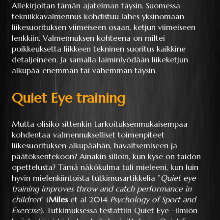
Allekirjoitan tämän ajatelman täysin. Suomessa
tekniikkavalmennus kohdistuu lähes yksinomaan
liikesuorituksen viimeiseen osaan, ketjun viimeiseen
lenkkiin. Valmennuksen kohteena on miltei
poikkeuksetta liikkeen tekninen suoritus kaikkine
detaljeineen. Ja samalla laiminlyödään liikeketjun
alkupää enemmän tai vähemmän täysin.
Quiet Eye training
Mutta olisiko sittenkin tarkoituksenmukaisempaa
kohdentaa valmennukselliset toimenpiteet
liikesuorituksen alkupäähän, havaitsemiseen ja
päätöksentekoon? Ainakin silloin, kun kyse on taidon
opettelusta? Tämä näkökulma tuli mieleeni, kun luin
hyvin mielenkiintoista tutkimusartikkelia ”
Quiet eye
training improves throw and catch performance in
children
” (
Miles
et al 2014
Psychology of Sport and
Exercise
). Tutkimuksessa testattiin Quiet Eye –ilmiön