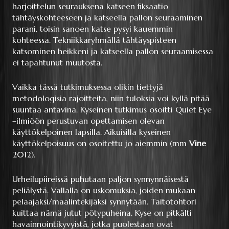
harjoittelun seurauksena katseen fiksaatio
tähtäyskohteeseen ja katseella pallon seuraaminen
parani, toisin sanoen katse pysyi kauemmin
kohteessa. Tekniikkaryhmällä tähtäyspisteen
katsominen heikkeni ja katseella pallon seuraamisessa
ei tapahtunut muutosta.
Vaikka tässä tutkimuksessa olikin tiettyjä
metodologisia rajoitteita, niin tuloksia voi kyllä pitää
suuntaa antavina. Kyseinen tutkimus osoitti Quiet Eye
–ilmiöön perustuvan opettamisen olevan
käyttökelpoinen lapsilla. Aikuisilla kyseinen
käyttökelpoisuus on osoitettu jo aiemmin (mm
Vine
2012).
Urheilupiireissä puhutaan paljon synnynnäisestä
peliälystä. Vallalla on uskomuksia, joiden mukaan
pelaajaksi/maalintekijäksi synnytään. Taitotohtori
kuittaa nämä jutut pötypuheina. Kyse on pitkälti
havainnointikyvyistä, jotka puolestaan ovat