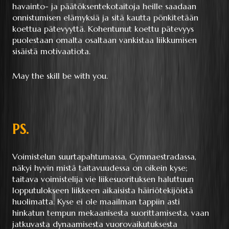
havainto- ja päätöksentekotaitoja heille saadaan
onnistumisen elämyksiä ja sitä kautta pönkitetään
koettua pätevyyttä. Kohentunut koettu pätevyys
puolestaan omalta osaltaan vankistaa liikkumisen
sisäistä motivaatiota.
May the skill be with you.
PS.
Voimistelun suurtapahtumassa, Gymnaestradassa,
näkyi hyvin mistä taitavuudessa on oikein kyse;
taitava voimistelija vie liikesuorituksen haluttuun
lopputulokseen liikkeen aikaisista häiriötekijöistä
huolimatta. Kyse ei ole maailman tappiin asti
hinkatun tempun mekaanisesta suorittamisesta, vaan
jatkuvasta dynaamisesta vuorovaikutuksesta