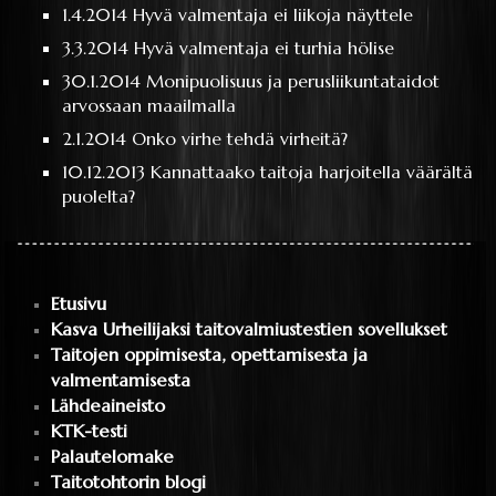
1.4.2014
Hyvä valmentaja ei liikoja näyttele
3.3.2014
Hyvä valmentaja ei turhia hölise
30.1.2014
Monipuolisuus ja perusliikuntataidot
arvossaan maailmalla
2.1.2014
Onko virhe tehdä virheitä?
10.12.2013
Kannattaako taitoja harjoitella väärältä
puolelta?
Etusivu
Kasva Urheilijaksi taitovalmiustestien sovellukset
Taitojen oppimisesta, opettamisesta ja
valmentamisesta
Lähdeaineisto
KTK-testi
Palautelomake
Taitotohtorin blogi