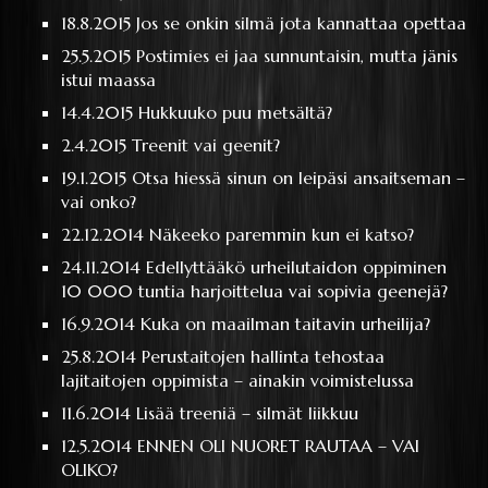
18.8.2015
Jos se onkin silmä jota kannattaa opettaa
25.5.2015
Postimies ei jaa sunnuntaisin, mutta jänis
istui maassa
14.4.2015
Hukkuuko puu metsältä?
2.4.2015
Treenit vai geenit?
19.1.2015
Otsa hiessä sinun on leipäsi ansaitseman –
vai onko?
22.12.2014
Näkeeko paremmin kun ei katso?
24.11.2014
Edellyttääkö urheilutaidon oppiminen
10 000 tuntia harjoittelua vai sopivia geenejä?
16.9.2014
Kuka on maailman taitavin urheilija?
25.8.2014
Perustaitojen hallinta tehostaa
lajitaitojen oppimista – ainakin voimistelussa
11.6.2014
Lisää treeniä – silmät liikkuu
12.5.2014
ENNEN OLI NUORET RAUTAA – VAI
OLIKO?