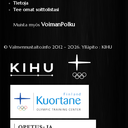
Tietoja
Tee omat soittolistasi
VoimanPolku
Muista myös
©
Valmennustaito.info
2012 - 2026.
Ylläpito
:
KIHU