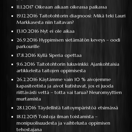
11.1.2017
Oikeaan aikaan oikeassa paikassa
19.12.2016
Taitotohtorin diagnoosi: Mikä teki Lauri
Markkasesta niin taitavan?
13.10.2016
Nyt ei ole aikaa
26.9.2016
Hyppimisen sietämätön keveys – oodi
parkourille
17.8.2016
Kyllä Siperia opettaa
9.6.2016
Taitotohtorin lukuvinkki: Ajankohtaisia
artikkeleita taitojen oppimisesta
26.2.2016
Käytämme vain 10 % aivojemme
kapasiteetista ja aivot kutistuvat, jos ei juoda
riittävästi vettä – totta vai tarua? Neuromyyttien
murtamista
28.1.2016
Täydellistä taitoympäristöä etsimässä
18.12.2015
Toistoja ilman toistamista –
monipuolisuudesta ja vaihtelusta oppimisen
tehostajana