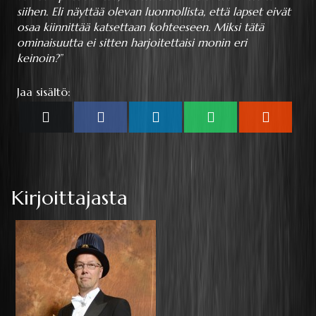
siihen. Eli näyttää olevan luonnollista, että lapset eivät
osaa kiinnittää katsettaan kohteeseen. Miksi tätä
ominaisuutta ei sitten harjoitettaisi monin eri
keinoin?”
Jaa sisältö:
Share
Share
Share
Share
Share
X
Facebook
LinkedIn
WhatsApp
Reddit
on
on
on
on
on
(Twitter)
Kirjoittajasta