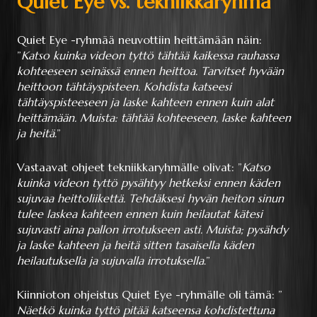
Quiet Eye vs. tekniikkaryhmä
Quiet Eye -ryhmää neuvottiin heittämään näin:
”
Katso kuinka videon tyttö tähtää kaikessa rauhassa
kohteeseen seinässä ennen heittoa. Tarvitset hyvään
heittoon tähtäyspisteen. Kohdista katseesi
tähtäyspisteeseen ja laske kahteen ennen kuin alat
heittämään. Muista: tähtää kohteeseen, laske kahteen
ja heitä
.”
Vastaavat ohjeet tekniikkaryhmälle olivat: ”
Katso
kuinka videon tyttö pysähtyy hetkeksi ennen käden
sujuvaa heittoliikettä. Tehdäksesi hyvän heiton sinun
tulee laskea kahteen ennen kuin heilautat kätesi
sujuvasti aina pallon irrotukseen asti. Muista; pysähdy
ja laske kahteen ja heitä sitten tasaisella käden
heilautuksella ja sujuvalla irrotuksella
.”
Kiinnioton ohjeistus Quiet Eye -ryhmälle oli tämä: ”
Näetkö kuinka tyttö pitää katseensa kohdistettuna