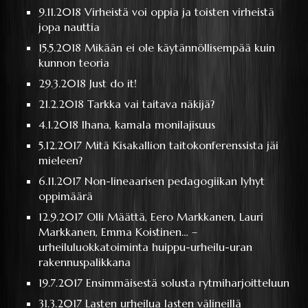
9.11.2018
Virheistä voi oppia ja toisten virheistä
jopa nauttia
15.5.2018
Mikään ei ole käytännöllisempää kuin
kunnon teoria
29.3.2018
Just do it!
21.2.2018
Tarkka vai taitava näkijä?
4.1.2018
Ihana, kamala monilajisuus
5.12.2017
Mitä Kisakallion taitokonferenssista jäi
mieleen?
6.11.2017
Non-lineaarisen pedagogiikan lyhyt
oppimäärä
12.9.2017
Olli Määttä, Eero Markkanen, Lauri
Markkanen, Emma Koistinen… –
urheiluluokkatoiminta huippu-urheilu-uran
rakennuspalikkana
19.7.2017
Ensimmäisestä solusta rytmiharjoitteluun
31.3.2017
Lasten urheilua lasten välineillä