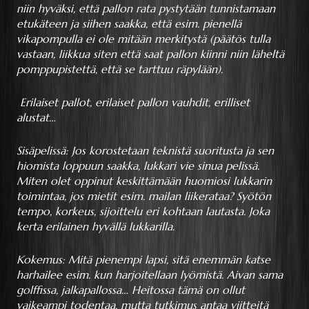
niin hyväksi, että pallon rata pystytään tunnistamaan
etukäteen ja siihen saakka, että esim. pienellä
vikapompulla ei ole mitään merkitystä (päätös tulla
vastaan, liikkua siten että saat pallon kiinni niin läheltä
pomppupistettä, että se tarttuu räpylään).
Erilaiset pallot, erilaiset pallon vauhdit, erilliset
alustat…
Sisäpelissä: Jos korostetaan teknistä suoritusta ja sen
hiomista loppuun saakka, lukkari vie sinua pelissä.
Miten olet oppinut keskittämään huomiosi lukkarin
toimintaa, jos mietit esim. mailan liikerataa? Syötön
tempo, korkeus, sijoittelu eri kohtaan lautasta. Joka
kerta erilainen hyvällä lukkarilla.
Kokemus: Mitä pienempi lapsi, sitä enemmän katse
harhailee esim. kun harjoitellaan lyömistä. Aivan sama
golffissa, jalkapallossa… Heitossa tämä on ollut
vaikeampi todentaa, mutta tutkimus antaa viitteitä