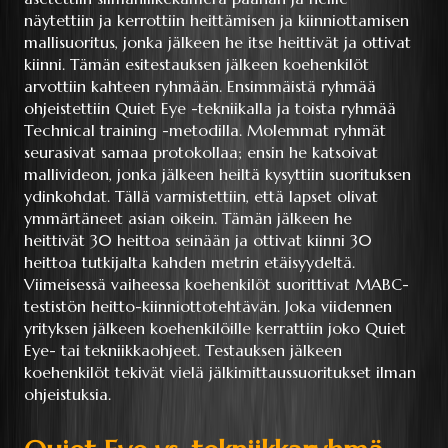
näytettiin ja kerrottiin heittämisen ja kiinniottamisen
mallisuoritus, jonka jälkeen he itse heittivät ja ottivat
kiinni. Tämän esitestauksen jälkeen koehenkilöt
arvottiin kahteen ryhmään. Ensimmäistä ryhmää
ohjeistettiin Quiet Eye -tekniikalla ja toista ryhmää
Technical training -metodilla. Molemmat ryhmät
seurasivat samaa protokollaa; ensin he katsoivat
mallivideon, jonka jälkeen heiltä kysyttiin suorituksen
ydinkohdat. Tällä varmistettiin, että lapset olivat
ymmärtäneet asian oikein. Tämän jälkeen he
heittivät 30 heittoa seinään ja ottivat kiinni 30
heittoa tutkijalta kahden metrin etäisyydeltä.
Viimeisessä vaiheessa koehenkilöt suorittivat MABC-
testistön heitto-kiinniottotehtävän. Joka viidennen
yrityksen jälkeen koehenkilöille kerrattiin joko Quiet
Eye- tai tekniikkaohjeet. Testauksen jälkeen
koehenkilöt tekivät vielä jälkimittaussuoritukset ilman
ohjeistuksia.