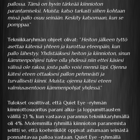
pallossa. Tämä on hyvin tärkeää kiinnioton
parantamiseksi. Muista; katso tarkasti siihen kohtaan
missä pallo osuu seinään. Keskity katsomaan, kun se
pomppaa
.”
Tekniikkaryhmän ohjeet olivat: ”
Heiton jälkeen tyttö
asettaa kätensä yhteen ja kurottaa eteenpäin, kun
pallo lähestyy. Yhdistääksesi heiton ja kiinnioton, sinun
kämmenpohjiesi tulee olla yhdessä niin ettei käsiesi
välissä ole rakoa, josta pallo voisi mennä läpi. Ojenna
kätesi eteen ottaaksesi pallon pehmeästi ja
turvallisesti kiinni. Muista; ojenna kätesi eteen
valmiusasentoon kämmenpohjat yhdessä
.”
Tulokset osoittivat, että Quiet Eye –ryhmän
kiinniottosuoritus parani alku- ja loppumittausten
välillä 23 %, kun vastaava parannus tekniikkaryhmällä
oli 4%. Molemmilla ryhmillä kiinnioton paranemista
selitti se, että koehenkilöt oppivat astumaan seinästä
ponnahtavaa palloa vastaan. Quiet Eye –ryhmällä