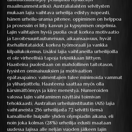
maailmanmestariksi). Australialaisten selvitysten
mukaan lajia vaihtava urheilija edistyy nopeasti,
hänen urheilu-uransa pitenee, oppiminen on helppoa
ja prosessiin ei liity kasvun ja kypsymisen ongelmia.
Lajin vaihtajien hyviä puolia ovat korkea motivaatio
ja tavoitesuuntautuneisuus, aikaansaavuus, hyvät
itsehallintataidot, korkea työmoraali ja vankka
kilpailukokemus. Lisäksi lajia vaihtaneilla urheilijoilla
ei ole virheellisiä tapoja tekniikkaan liittyen.
Haasteina puolestaan on mahdollinen taitotason,
fyysisten ominaisuuksien ja motivaation
epätasapaino; valmentajien tulee minimoida vammat
ja yliharjoittelu. Haasteena saattaa myös olla
kärsimättömyys ja kiire menestyä. Numeroiden
valossa lajin vaihtaminen näyttäisi toimivan
tehokkaasti; Australian urheiluinstituutin (AIS) lajia
vaihtaneista 256 urheilijasta 72 selvitti tiensä
kansalliselle huipulle yhden olympiadin aikana, eli
noin joka kolmas (28%) urheilija edusti maataan
uudessa lajissa alle neljän vuoden jälkeen lajin