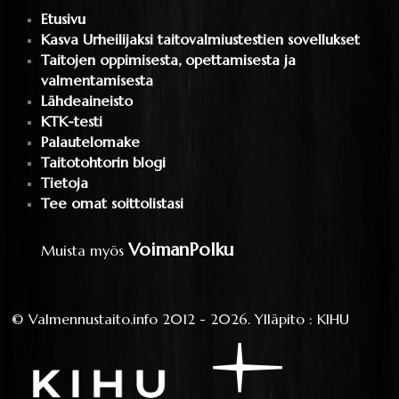
Etusivu
Kasva Urheilijaksi taitovalmiustestien sovellukset
Taitojen oppimisesta, opettamisesta ja
valmentamisesta
Lähdeaineisto
KTK-testi
Palautelomake
Taitotohtorin blogi
Tietoja
Tee omat soittolistasi
VoimanPolku
Muista myös
©
Valmennustaito.info
2012 - 2026.
Ylläpito
:
KIHU