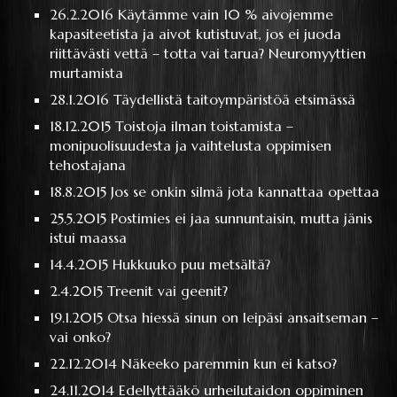
26.2.2016
Käytämme vain 10 % aivojemme
kapasiteetista ja aivot kutistuvat, jos ei juoda
riittävästi vettä – totta vai tarua? Neuromyyttien
murtamista
28.1.2016
Täydellistä taitoympäristöä etsimässä
18.12.2015
Toistoja ilman toistamista –
monipuolisuudesta ja vaihtelusta oppimisen
tehostajana
18.8.2015
Jos se onkin silmä jota kannattaa opettaa
25.5.2015
Postimies ei jaa sunnuntaisin, mutta jänis
istui maassa
14.4.2015
Hukkuuko puu metsältä?
2.4.2015
Treenit vai geenit?
19.1.2015
Otsa hiessä sinun on leipäsi ansaitseman –
vai onko?
22.12.2014
Näkeeko paremmin kun ei katso?
24.11.2014
Edellyttääkö urheilutaidon oppiminen