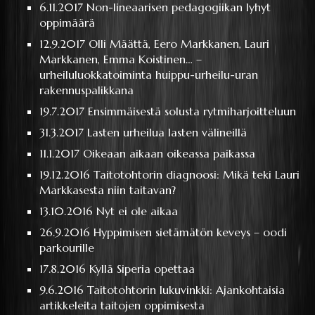
6.11.2017
Non-lineaarisen pedagogiikan lyhyt
oppimäärä
12.9.2017
Olli Määttä, Eero Markkanen, Lauri
Markkanen, Emma Koistinen… –
urheiluluokkatoiminta huippu-urheilu-uran
rakennuspalikkana
19.7.2017
Ensimmäisestä solusta rytmiharjoitteluun
31.3.2017
Lasten urheilua lasten välineillä
11.1.2017
Oikeaan aikaan oikeassa paikassa
19.12.2016
Taitotohtorin diagnoosi: Mikä teki Lauri
Markkasesta niin taitavan?
13.10.2016
Nyt ei ole aikaa
26.9.2016
Hyppimisen sietämätön keveys – oodi
parkourille
17.8.2016
Kyllä Siperia opettaa
9.6.2016
Taitotohtorin lukuvinkki: Ajankohtaisia
artikkeleita taitojen oppimisesta