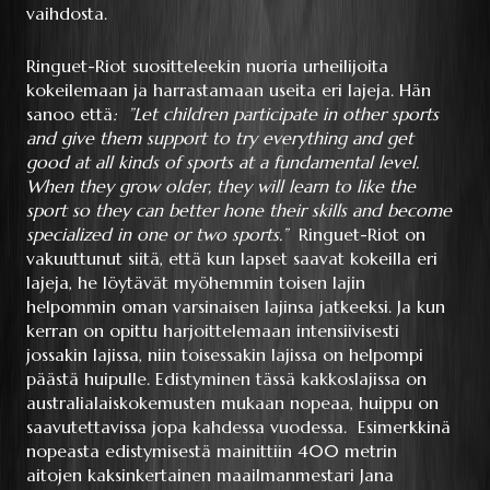
vaihdosta.
Ringuet-Riot suositteleekin nuoria urheilijoita
kokeilemaan ja harrastamaan useita eri lajeja. Hän
sanoo että
: ”Let children participate in other sports
and give them support to try everything and get
good at all kinds of sports at a fundamental level.
When they grow older, they will learn to like the
sport so they can better hone their skills and become
specialized in one or two sports.”
Ringuet-Riot on
vakuuttunut siitä, että kun lapset saavat kokeilla eri
lajeja, he löytävät myöhemmin toisen lajin
helpommin oman varsinaisen lajinsa jatkeeksi. Ja kun
kerran on opittu harjoittelemaan intensiivisesti
jossakin lajissa, niin toisessakin lajissa on helpompi
päästä huipulle. Edistyminen tässä kakkoslajissa on
australialaiskokemusten mukaan nopeaa, huippu on
saavutettavissa jopa kahdessa vuodessa. Esimerkkinä
nopeasta edistymisestä mainittiin 400 metrin
aitojen kaksinkertainen maailmanmestari Jana