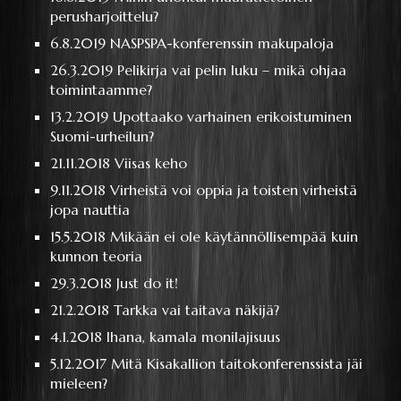
perusharjoittelu?
6.8.2019
NASPSPA-konferenssin makupaloja
26.3.2019
Pelikirja vai pelin luku – mikä ohjaa
toimintaamme?
13.2.2019
Upottaako varhainen erikoistuminen
Suomi-urheilun?
21.11.2018
Viisas keho
9.11.2018
Virheistä voi oppia ja toisten virheistä
jopa nauttia
15.5.2018
Mikään ei ole käytännöllisempää kuin
kunnon teoria
29.3.2018
Just do it!
21.2.2018
Tarkka vai taitava näkijä?
4.1.2018
Ihana, kamala monilajisuus
5.12.2017
Mitä Kisakallion taitokonferenssista jäi
mieleen?