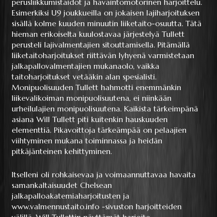
perusliikkumistaidot ja havaintomotorinen harjoittelu.
Esimerkiksi U9 joukkueilla on jokaisen lajiharjoituksen
sisällä kolme kuuden minuutin liiketaito-osuutta. Tätä
hieman erikoiselta kuulostavaa järjestelyä Tullett
perusteli lajivalmentajien sitouttamisella. Pitämällä
liiketaitoharjoitukset riittävän lyhyenä varmistetaan
jalkapallovalmentajien mukanaolo, vaikka
taitoharjoitukset vetääkin alan spesialisti.
Monipuolisuuden Tullett hahmotti enemmänkin
liikevalikoiman monipuolisuutena, ei niinkään
urheilulajien monipuolisuutena. Kaikista tärkeimpänä
asiana Will Tullett piti kuitenkin hauskuuden
elementtiä. Pikavoittoja tärkeämpää on pelaajien
viihtyminen mukana toiminnassa ja heidän
pitkäjänteinen kehittyminen.
Itselleni oli rohkaisevaa ja voimaannuttavaa havaita
samankaltaisuudet Chelsean
jalkapalloakatemiaharjoitusten ja
www.valmennustaito.info
-sivuston harjoitteiden