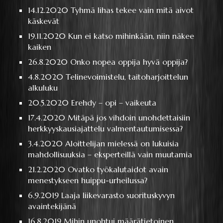
14.12.2020
Tyhmä lihas tekee vain mitä aivot
käskevät
19.11.2020
Kun ei katso mihinkään, niin näkee
kaiken
26.8.2020
Onko nopea oppija hyvä oppija?
4.8.2020
Telinevoimistelu, taitoharjoittelun
alkuluku
20.5.2020
Erehdy – opi – vaikeuta
17.4.2020
Mitäpä jos vihdoin unohdettaisiin
herkkyyskausiajattelu valmentautumisessa?
3.4.2020
Aloittelijan mielessä on lukuisia
mahdollisuuksia – eksperteillä vain muutamia
21.2.2020
Ovatko työkalutaidot avain
menestykseen huippu-urheilussa?
6.9.2019
Laaja liikevarasto suorituskyvyn
avaintekijänä
16.8.2019
Mihin unohtui määrätietoinen