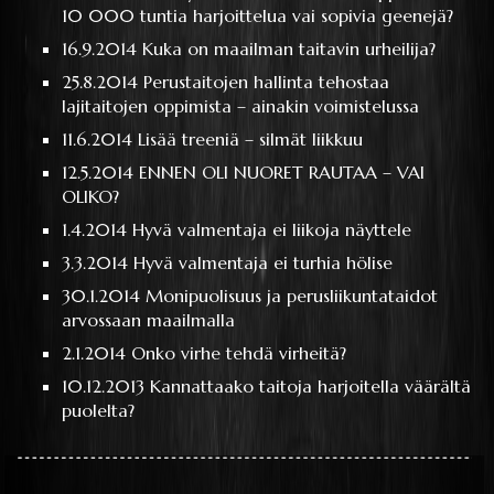
10 000 tuntia harjoittelua vai sopivia geenejä?
16.9.2014
Kuka on maailman taitavin urheilija?
25.8.2014
Perustaitojen hallinta tehostaa
lajitaitojen oppimista – ainakin voimistelussa
11.6.2014
Lisää treeniä – silmät liikkuu
12.5.2014
ENNEN OLI NUORET RAUTAA – VAI
OLIKO?
1.4.2014
Hyvä valmentaja ei liikoja näyttele
3.3.2014
Hyvä valmentaja ei turhia hölise
30.1.2014
Monipuolisuus ja perusliikuntataidot
arvossaan maailmalla
2.1.2014
Onko virhe tehdä virheitä?
10.12.2013
Kannattaako taitoja harjoitella väärältä
puolelta?