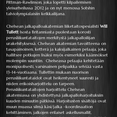
Pittman-Rawlinson, joka lopetti kilpailemisen
yleisurheilussa 2012 ja on nyt menossa Sotshin
talviolympialaisiin kelkkailijana.
Chelsean jalkapalloakatemian liiketaitospesialisti
Will
Tullett
Isosta Britanniasta
puolestaan
korosti
perusliikuntataitojen merkitystä jalkapalloilijan
urakehityksessä. Chelsean akatemian tavoitteena on
tasapainoinen, ketterä ja kaksijalkainen pelaaja, joka
hallitsee potkujen lisäksi myös esimerkiksi käännökset
molempiin suuntiin. Chelseassa pelaajia kehitetään
monipuolisesti, varsinainen pelipaikka selviää vasta
13–14-vuotiaana. Tullettin mukaan nuorison
perusliikuntataidot ovat heikentyneet suuresti ja
niiden erikoisharjoittelu on tarpeen.
Perusliikuntataitojen harjoittelu Chelsean
akatemiassa on yhdistettynä jalkapalloharjoituksiin
kuuden minuutin pätkissä. Harjoitusten sisältöjä ovat
muun muassa silmä käsi/jalka –koordinaation
kehittäminen, jalkojen erilaiset askellusmallit,