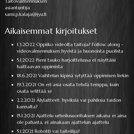
Taitovalmennuksen
asiantuntija
sami.p.kalaja@jyu.fi
Aikaisemmat kirjoitukset
1.3.2022
Oppiiko videolta taitoja? Follow along -
videovalmennuksen hyvistä ja huonoista puolista
5.1.2022
Pieni tauko harjoittelussa ei näyttäisi
haittaavan oppimista
18.6.2021
Vaihtelun kipinä sytyttää oppimisen liekin
19.3.2021
On eri asia osata tehdä temppu, kuin
osata selittää se
2.2.2021
Älylaitteet: hyviksiä vai pahiksia taidon
kannalta?
15.1.2021
Ajattelu urheilusuorituksen aikana ei aina
ole pahasta, ei ainakaan ajattelun ajattelu
5.1.2021
Robotti vai taiteilija?