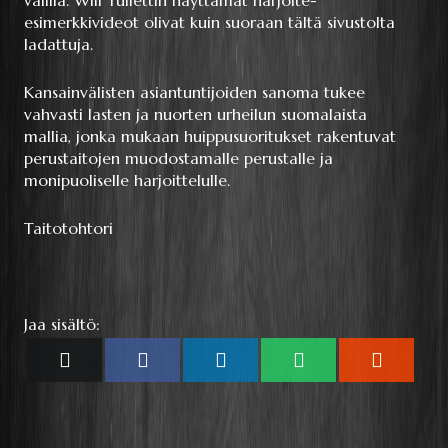
välillä. Will Tullettin näyttämät harjoite-
esimerkkivideot olivat kuin suoraan tältä sivustolta
ladattuja.
Kansainvälisten asiantuntijoiden sanoma tukee
vahvasti lasten ja nuorten urheilun suomalaista
mallia, jonka mukaan huippusuoritukset rakentuvat
perustaitojen muodostamalle perustalle ja
monipuoliselle harjoittelulle.
Taitotohtori
Jaa sisältö:
Share
Share
Share
Share
Share
X
Facebook
LinkedIn
WhatsApp
Reddit
on
on
on
on
on
(Twitter)