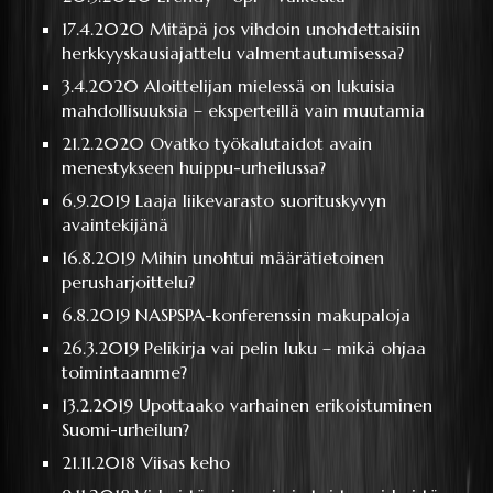
17.4.2020
Mitäpä jos vihdoin unohdettaisiin
herkkyyskausiajattelu valmentautumisessa?
3.4.2020
Aloittelijan mielessä on lukuisia
mahdollisuuksia – eksperteillä vain muutamia
21.2.2020
Ovatko työkalutaidot avain
menestykseen huippu-urheilussa?
6.9.2019
Laaja liikevarasto suorituskyvyn
avaintekijänä
16.8.2019
Mihin unohtui määrätietoinen
perusharjoittelu?
6.8.2019
NASPSPA-konferenssin makupaloja
26.3.2019
Pelikirja vai pelin luku – mikä ohjaa
toimintaamme?
13.2.2019
Upottaako varhainen erikoistuminen
Suomi-urheilun?
21.11.2018
Viisas keho