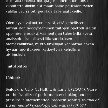
teknisillä ohjeilla, mitäpä jos hänen huomionsa
kiinnitettäisiinkin aistimaan paine peukalon tyvien
välillä? Lauri nosti peukkua tälle ajatukselle.
Olen hyvin vakuuttunut siitä, että kehollisten
aistimusten hyödyntäminen taitojen opettelussa on
oppimiselle eduksi. Valmentajan tulee kyllä kyetä
analysoida sanallisesti liikesuorituksen
biomekaniikkaa, mutta urheilijan kannattaa hakea
hyvään suoritukseen kytkeytyviä kehollisia
aistimuksia.
Taitotohtori
Lähteet:
Beilock, S., Culp, C., Holt, L. & Carr, T. (2004). More
on the fragility of performance: choking under
pressure in mathematical problem solving.
Journal of
Experimental Psychology: General, 133 (4), 584.