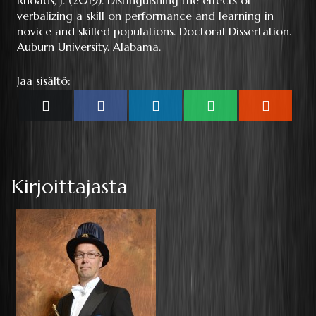
Rhoads, J. (2019). Distinguishing the effects of
verbalizing a skill on performance and learning in
novice and skilled populations. Doctoral Dissertation.
Auburn University. Alabama.
Jaa sisältö:
Share
Share
Share
Share
Share
X
Facebook
LinkedIn
WhatsApp
Reddit
on
on
on
on
on
(Twitter)
Kirjoittajasta