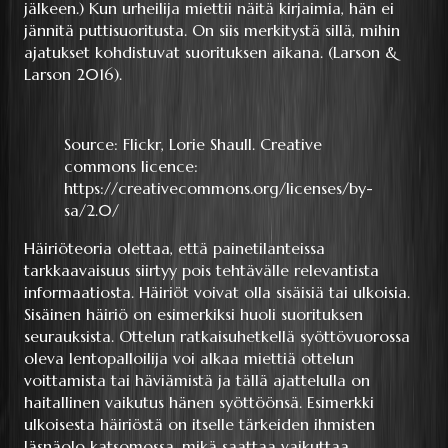
jälkeen.) Kun urheilija miettii näitä kirjaimia, hän ei
jännitä puttisuoritusta. On siis merkitystä sillä, mihin
ajatukset kohdistuvat suorituksen aikana. (Larson &
Larson 2016).
Source: Flickr, Lorie Shaull. Creative
commons licence:
https://creativecommons.org/licenses/by-
sa/2.0/
Häiriöteoria olettaa, että painetilanteissa
tarkkaavaisuus siirtyy pois tehtävälle relevantista
informaatiosta. Häiriöt voivat olla sisäisiä tai ulkoisia.
Sisäinen häiriö on esimerkiksi huoli suorituksen
seurauksista. Ottelun ratkaisuhetkellä syöttövuorossa
oleva lentopalloilija voi alkaa miettiä ottelun
voittamista tai häviämistä ja tällä ajattelulla on
haitallinen vaikutus hänen syöttöönsä. Esimerkki
ulkoisesta häiriöstä on itselle tärkeiden ihmisten
läsnäolo katsomossa, mikä saattaa vaikuttaa