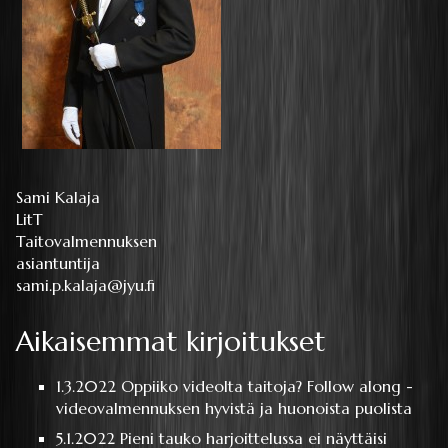
Sami Kalaja
LitT
Taitovalmennuksen
asiantuntija
sami.p.kalaja@jyu.fi
Aikaisemmat kirjoitukset
1.3.2022
Oppiiko videolta taitoja? Follow along -
videovalmennuksen hyvistä ja huonoista puolista
5.1.2022
Pieni tauko harjoittelussa ei näyttäisi