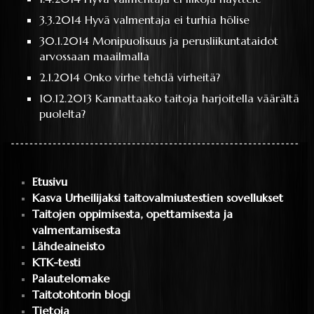
3.3.2014
Hyvä valmentaja ei turhia hölise
30.1.2014
Monipuolisuus ja perusliikuntataidot
arvossaan maailmalla
2.1.2014
Onko virhe tehdä virheitä?
10.12.2013
Kannattaako taitoja harjoitella väärältä
puolelta?
Etusivu
Kasva Urheilijaksi taitovalmiustestien sovellukset
Taitojen oppimisesta, opettamisesta ja
valmentamisesta
Lähdeaineisto
KTK-testi
Palautelomake
Taitotohtorin blogi
Tietoja