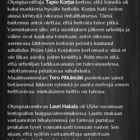
Olympiavoittaja
Tapio Korjus
kertoo, että hänellä oli
kaksi markkeria hyvälle heitolle. Korjus haki vedon
alussa kiristystä oikeassa rintalihaksessa. Tämä
tuntemus antoi olettaa, että heitosta tulee pitkä.
Varmistuksen sille, että suorituksen jälkeen urheilija ja
väline ovat kaukana toisistaan, antoi oikeassa
asennossa lähteneen keihään perästä kuulunut
suhahdus. Pidän tästä Korjuksen kertomasta; siinä ei
ole liikaa asioita, joihin keskittyä. Pidin myös siitä,
että urheilijan tarkkaavaisuus on tulevaisuudessa,
odottamassa pelastavaa suhahdusta.
Maailmanmestari
Tero Pitkämäki
puolestaan sanoi
tietäneensä liikkeen rytmistä jo useita metrejä ennen
heittoviivaa, minkälainen heitto on tulossa.
Olympiakomitean
Lauri Hakala
oli USAn vuosinaan
lentopallon huippuvalmennuksessa. Laurin mukaan
vastaanoton hihalyönnissä on tärkeää puristaa
peukalon tyvet voimakkaasti toisiaan vasten. Sen
sijaan, että syötön vastaanottaja uuvutetaan