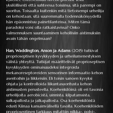
yksilöllisesti että suhteessa toisiinsa, sitä parempi on
suoritus. Toisaalta kuitenkin mitä tietoisempi urheilija
on kehostaan, sitä suuremmalla todennäköisyydellä
hän epäonnistuu painetilanteissa. Miten tämä
paradoksi voisi olla ratkaistavissa? Onko
valmennuksen suuntaaminen kehollisiin aistimuksiin
avain tähän ongelmaan?
Han, Waddington, Anson ja Adams
(2015) tutkivat
proprioseptisen kyvykkyyden ja urheilumenestyksen
välistä yhteyttä. Tutkijat määrittelivät proprioseptisen
kyvykkyyden ominaisuudeksi integroida
mekanoreseptoreiden sensorinen informaatio kehon
asentoihin ja liikkeisiin. Eli toisin sanoen kyvyksi
ohjata ja kontrolloida liikuntasuoritusta kehon
aistimusten perusteella. Koehenkilöinä oli eri tasoisia
urheilijoita aerobicistä, uinnista, kilpatanssista,
sulkapallosta ja jalkapallosta. Osa koehenkilöistä
edusti Kiinaa kansainvälisellä tasolla. Koehenkilöiden
proprioseptinen tarkkuus mitattiin nilkka-, polvi-,