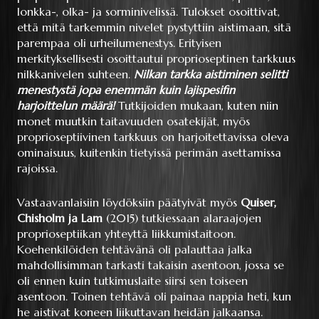
lonkka-, olka- ja sorminivelissä. Tulokset osoittivat,
että mitä tarkemmin nivelet pystyttiin aistimaan, sitä
parempaa oli urheilumenestys. Erityisen
merkityksellisesti osoittautui proprioseptinen tarkkuus
nilkkanivelen suhteen.
Nilkan tarkka aistiminen selitti
menestystä jopa enemmän kuin lajispesifin
harjoittelun määrä!
Tutkijoiden mukaan, kuten niin
monet muutkin taitavuuden osatekijät, myös
proprioseptiivinen tarkkuus on harjoitettavissa oleva
ominaisuus, kuitenkin tietyissä perimän asettamissa
rajoissa.
Vastaavanlaisiin löydöksiin päätyivät myös
Quiser,
Chisholm ja Lam
(2015) tutkiessaan alaraajojen
proprioseptiikan yhteyttä liikkumistaitoon.
Koehenkilöiden tehtävänä oli palauttaa jalka
mahdollisimman tarkasti takaisin asentoon, jossa se
oli ennen kuin tutkimuslaite siirsi sen toiseen
asentoon. Toinen tehtävä oli painaa nappia heti, kun
he aistivat koneen liikuttavan heidän jalkaansa.