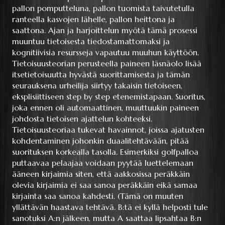
pallon pomputteluna, pallon tuomista taivutetulla
ranteella kasvojen lähelle, pallon heittona ja
saattona. Ajan ja harjoittelun myötä tämä prosessi
muuntuu tietoisesta tiedostamattomaksi ja
kognitiivisia resursseja vapautuu muuhun käyttöön.
Tietoisuusteorian perusteella paineen läsnäolo lisää
itsetietoisuutta hyvästä suorittamisesta ja tämän
seurauksena urheilija siirtyy takaisin tietoiseen,
eksplisiittiseen step by step etenemistapaan. Suoritus,
joka ennen oli automaattinen, muuttuukin paineen
johdosta tietoisen ajattelun kohteeksi.
Tietoisuusteoriaa tukevat havainnot, joissa ajatusten
kohdentaminen johonkin duaalitehtävään, pitää
suorituksen korkealla tasolla. Esimerkiksi golfpalloa
puttaavaa pelaajaa voidaan pyytää luettelemaan
ääneen kirjaimia siten, että aakkosissa peräkkäin
olevia kirjaimia ei saa sanoa peräkkäin eikä samaa
kirjainta saa sanoa kahdesti. (Tämä on muuten
yllättävän haastava tehtävä. B:tä ei kyllä helposti tule
sanotuksi A:n jälkeen, mutta A saattaa lipsahtaa B:n