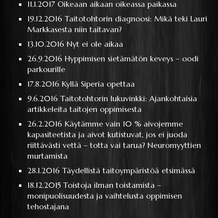
11.1.2017
Oikeaan aikaan oikeassa paikassa
19.12.2016
Taitotohtorin diagnoosi: Mikä teki Lauri
Markkasesta niin taitavan?
13.10.2016
Nyt ei ole aikaa
26.9.2016
Hyppimisen sietämätön keveys – oodi
parkourille
17.8.2016
Kyllä Siperia opettaa
9.6.2016
Taitotohtorin lukuvinkki: Ajankohtaisia
artikkeleita taitojen oppimisesta
26.2.2016
Käytämme vain 10 % aivojemme
kapasiteetista ja aivot kutistuvat, jos ei juoda
riittävästi vettä – totta vai tarua? Neuromyyttien
murtamista
28.1.2016
Täydellistä taitoympäristöä etsimässä
18.12.2015
Toistoja ilman toistamista –
monipuolisuudesta ja vaihtelusta oppimisen
tehostajana