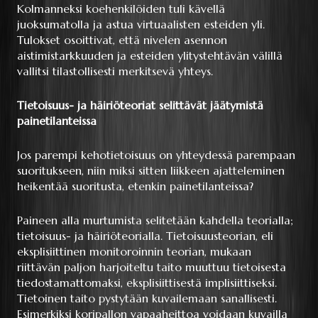
Kolmanneksi koehenkilöiden tuli kävellä
juoksumatolla ja astua virtuaalisten esteiden yli.
Tulokset osoittivat, että nivelen asennon
aistimistarkkuuden ja esteiden ylitystehtävän välillä
vallitsi tilastollisesti merkitsevä yhteys.
Tietoisuus- ja häiriöteoriat selittävät jäätymistä
painetilanteissa
Jos parempi kehotietoisuus on yhteydessä parempaan
suoritukseen, niin miksi sitten liikkeen ajatteleminen
heikentää suoritusta, etenkin painetilanteissa?
Paineen alla murtumista selitetään kahdella teorialla;
tietoisuus- ja häiriöteorialla. Tietoisuusteorian, eli
eksplisiittinen monitoroinnin teorian, mukaan
riittävän paljon harjoiteltu taito muuttuu tietoisesta
tiedostamattomaksi, eksplisiittisestä implisiittiseksi.
Tietoinen taito pystytään kuvailemaan sanallisesti.
Esimerkiksi koripallon vapaaheittoa voidaan kuvailla