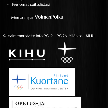
Tee omat soittolistasi
VoimanPolku
Muista myös
©
Valmennustaito.info
2012 - 2026.
Ylläpito
:
KIHU