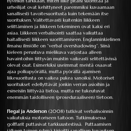
hyvinkin tarkkaan, miten liike pitäisi suorittaa ja
urheilijat ovat kehittyneet paremmiksi kuvaamaan
sanallisesti tavoitesuoritusta kuin tekemään itse
suorituksen. Valitettavasti kuitenkin liikkeen
selittäminen ja liikkeen tekeminen ovat kaksi eri
asiaa. Liikkeen verbalisointi saattaa vaikuttaa
haitallisesti liikkeen suorittamiseen. Englanninkielinen
ilmaisu ilmiölle on ”verbal overshadowing”. Siinä
kieleen perustuva mielikuva varjostaa alleen
havaintoihin liittyvän muistin vaikeasti selitettävissä
olevat osat. Esimerkiksi useimmat meistä osaavat
ajaa polkupyörällä, mutta pyörällä ajamisen
liikesuoritusta on vaikea pukea sanoiksi. Motoriset
suoritukset edellyttävät jonkin verran asioihin ja
esineisiin liittyvää tietoa, mutta ne tukeutuvat
enemmän taidolliseen (proseduraaliseen) tietoon.
Flegal ja Anderson
(2008) tutkivat verbalisoinnin
vaikutuksia motoriseen taitoon. Tutkimuksessa
golffarit puttasivat tarkkuustestissä. Puttaamisen
jälkeen toinen ryhmä kirjoitti sanallisen kuvauksen