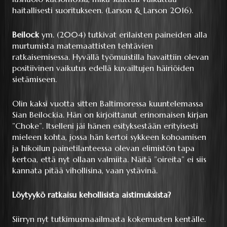
haitallisesti suoritukseen. (Larson & Larson 2016).
Beilock
ym. (2004) tutkivat erilaisten paineiden alla
murtumista matemaattisten tehtävien
ratkaisemisessa. Hyvällä työmuistilla havaittiin olevan
positiivinen vaikutus edellä kuvailtujen häiriöiden
sietämiseen.
Olin kaksi vuotta sitten Baltimoressa kuuntelemassa
Sian Beilockia. Hän on kirjoittanut erinomaisen kirjan
”Choke”. Itselleni jäi hänen esityksestään erityisesti
mieleen kohta, jossa hän kertoi sykkeen kohoamisen
ja hikoilun painetilanteessa olevan elimistön tapa
kertoa, että nyt ollaan valmiita. Näitä ”oireita” ei siis
kannata pitää vihollisina, vaan ystävinä.
Löytyykö ratkaisu kehollisista aistimuksista?
Siirryn nyt tutkimusmaailmasta kokemusten kentälle.