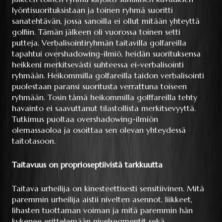
lyöntisuorituksistaan ja toinen ryhmä suoritti
sanatehtävän, jossa sanoilla ei ollut mitään yhteyttä
golfiin. Tämän jälkeen oli vuorossa toinen setti
putteja. Verbalisointiryhmän taitavilla golfareilla
tapahtui overshadowing-ilmiö, heidän suorituksensa
heikkeni merkitsevästi suhteessa ei-verbalisointi
ryhmään. Heikommilla golfareilla taidon verbalisointi
puolestaan paransi suoritusta verrattuna toiseen
ryhmään. Tosin tämä heikommilla golffareilla tehty
havainto ei saavuttanut tilastollista merkitsevyyttä.
Tutkimus puoltaa overshadowing-ilmiön
olemassaoloa ja osoittaa sen olevan yhteydessä
taitotasoon.
Taitavuus on proprioseptiivistä tarkkuutta
Taitava urheilija on kinesteettisesti sensitiivinen. Mitä
paremmin urheilija aistii nivelten asennot, liikkeet,
lihasten tuottaman voiman ja mitä paremmin hän
kykenee erittelemään nivelsegmentit sekä