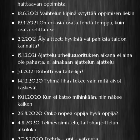
haittaavan oppimista
18.6.2021
Vaihtelun kipinä sytyttää oppimisen liekin
19.3.2021
On eri asia osata tehdä temppu, kuin
osata selittää se
2.2.2021
Älylaitteet: hyviksiä vai pahiksia taidon
kannalta?
15.1.2021
Ajattelu urheilusuorituksen aikana ei aina
ole pahasta, ei ainakaan ajattelun ajattelu
5.1.2021
Robotti vai taiteilija?
14.12.2020
Tyhmä lihas tekee vain mitä aivot
käskevät
19.11.2020
Kun ei katso mihinkään, niin näkee
kaiken
26.8.2020
Onko nopea oppija hyvä oppija?
4.8.2020
Telinevoimistelu, taitoharjoittelun
alkuluku
20.5.2020
Erehdy – opi – vaikeuta