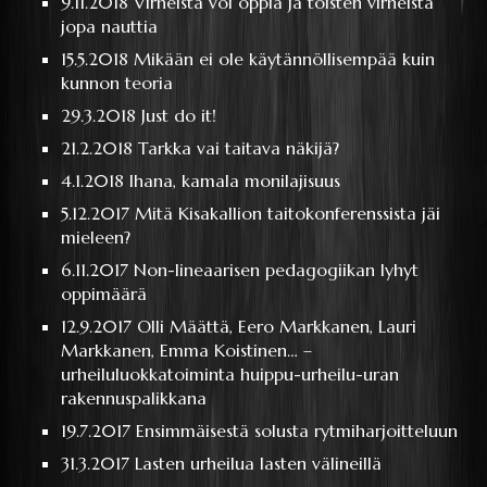
9.11.2018
Virheistä voi oppia ja toisten virheistä
jopa nauttia
15.5.2018
Mikään ei ole käytännöllisempää kuin
kunnon teoria
29.3.2018
Just do it!
21.2.2018
Tarkka vai taitava näkijä?
4.1.2018
Ihana, kamala monilajisuus
5.12.2017
Mitä Kisakallion taitokonferenssista jäi
mieleen?
6.11.2017
Non-lineaarisen pedagogiikan lyhyt
oppimäärä
12.9.2017
Olli Määttä, Eero Markkanen, Lauri
Markkanen, Emma Koistinen… –
urheiluluokkatoiminta huippu-urheilu-uran
rakennuspalikkana
19.7.2017
Ensimmäisestä solusta rytmiharjoitteluun
31.3.2017
Lasten urheilua lasten välineillä