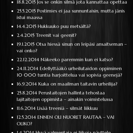
18.8.2015
Jos se onkin silmä jota kannattaa opettaa
25.5.2015
Postimies ei jaa sunnuntaisin, mutta jänis
istui maassa
14.4.2015
Hukkuuko puu metsältä?
2.4.2015
Treenit vai geenit?
19.1.2015
Otsa hiessä sinun on leipäsi ansaitseman –
vai onko?
22.12.2014
Näkeeko paremmin kun ei katso?
24.11.2014
Edellyttääkö urheilutaidon oppiminen
10 000 tuntia harjoittelua vai sopivia geenejä?
16.9.2014
Kuka on maailman taitavin urheilija?
25.8.2014
Perustaitojen hallinta tehostaa
lajitaitojen oppimista – ainakin voimistelussa
11.6.2014
Lisää treeniä – silmät liikkuu
12.5.2014
ENNEN OLI NUORET RAUTAA – VAI
OLIKO?
1.4.2014
Hyvä valmentaja ei liikoja näyttele