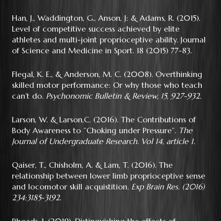
Han, J., Waddington, G., Anson, J: & Adams, R. (2015).
Level of competitive success achieved by elite
athletes and multi-joint proprioceptive ability. Journal
of Science and Medicine in Sport. 18 (2015) 77-83.
Flegal, K. E., & Anderson, M. C. (2008). Overthinking
skilled motor performance: Or why those who teach
can’t do.
Psychonomic Bulletin & Review, 15, 927-932.
Larson, W. & Larson,C. (2016). The Contributions of
Body Awareness to ”Choking under Pressure”.
The
Journal of Undergraduate Research. Vol 14, article 1.
Qaiser, T., Chisholm, A. & Lam, T. (2016). The
relationship between lower limb proprioceptive sense
and locomotor skill acquistition
. Exp Brain Res. (2016)
234:3185-3192
.