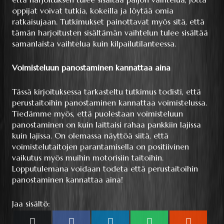
oppijat voivat tutkia, kokeilla ja löytää omia
ratkaisujaan. Tutkimukset painottavat myös sitä, että
tämän harjoitusten sisältämän vaihtelun tulee sisältää
samanlaista vaihtelua kuin kilpailutilanteessa.
Voimisteluun panostaminen kannattaa aina
Tässä kirjoituksessa tarkasteltu tutkimus todisti, että
perustaitoihin panostaminen kannattaa voimistelussa.
Tiedämme myös, että puolestaan voimisteluun
panostaminen on kuin laittaisi rahaa pankkiin lajissa
kuin lajissa. On olemassa näyttöä siitä, että
voimistelutaitojen parantamisella on positiivinen
vaikutus myös muihin motorisiin taitoihin.
Lopputulemana voidaan todeta että perustaitoihin
panostaminen kannattaa aina!
Jaa sisältö:
Share
Share
Share
Share
Share
X
Facebook
LinkedIn
WhatsApp
Reddit