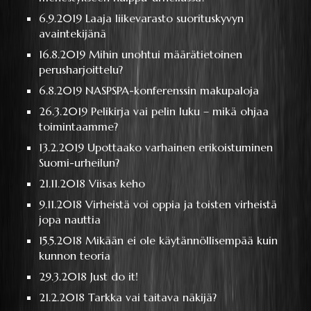
6.9.2019
Laaja liikevarasto suorituskyvyn
avaintekijänä
16.8.2019
Mihin unohtui määrätietoinen
perusharjoittelu?
6.8.2019
NASPSPA-konferenssin makupaloja
26.3.2019
Pelikirja vai pelin luku – mikä ohjaa
toimintaamme?
13.2.2019
Upottaako varhainen erikoistuminen
Suomi-urheilun?
21.11.2018
Viisas keho
9.11.2018
Virheistä voi oppia ja toisten virheistä
jopa nauttia
15.5.2018
Mikään ei ole käytännöllisempää kuin
kunnon teoria
29.3.2018
Just do it!
21.2.2018
Tarkka vai taitava näkijä?