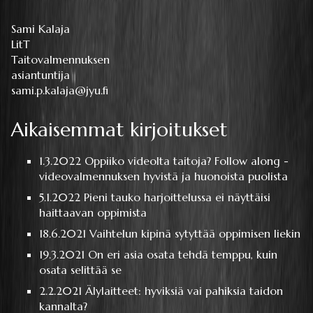
Sami Kalaja
LitT
Taitovalmennuksen
asiantuntija
sami.p.kalaja@jyu.fi
Aikaisemmat kirjoitukset
1.3.2022
Oppiiko videolta taitoja? Follow along -
videovalmennuksen hyvistä ja huonoista puolista
5.1.2022
Pieni tauko harjoittelussa ei näyttäisi
haittaavan oppimista
18.6.2021
Vaihtelun kipinä sytyttää oppimisen liekin
19.3.2021
On eri asia osata tehdä temppu, kuin
osata selittää se
2.2.2021
Älylaitteet: hyviksiä vai pahiksia taidon
kannalta?