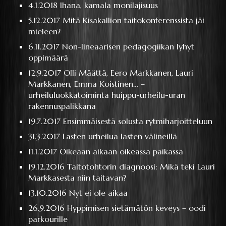
4.1.2018
Ihana, kamala monilajisuus
5.12.2017
Mitä Kisakallion taitokonferenssista jäi
mieleen?
6.11.2017
Non-lineaarisen pedagogiikan lyhyt
oppimäärä
12.9.2017
Olli Määttä, Eero Markkanen, Lauri
Markkanen, Emma Koistinen… –
urheiluluokkatoiminta huippu-urheilu-uran
rakennuspalikkana
19.7.2017
Ensimmäisestä solusta rytmiharjoitteluun
31.3.2017
Lasten urheilua lasten välineillä
11.1.2017
Oikeaan aikaan oikeassa paikassa
19.12.2016
Taitotohtorin diagnoosi: Mikä teki Lauri
Markkasesta niin taitavan?
13.10.2016
Nyt ei ole aikaa
26.9.2016
Hyppimisen sietämätön keveys – oodi
parkourille