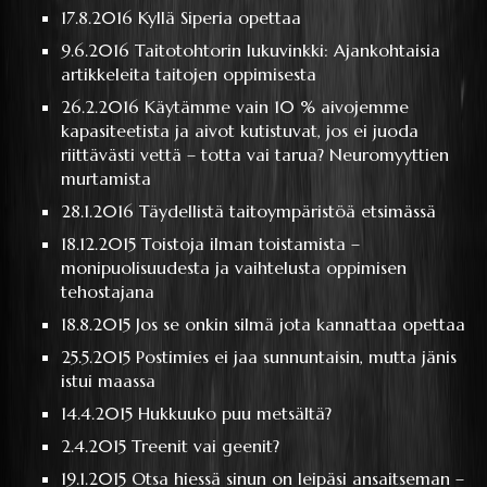
17.8.2016
Kyllä Siperia opettaa
9.6.2016
Taitotohtorin lukuvinkki: Ajankohtaisia
artikkeleita taitojen oppimisesta
26.2.2016
Käytämme vain 10 % aivojemme
kapasiteetista ja aivot kutistuvat, jos ei juoda
riittävästi vettä – totta vai tarua? Neuromyyttien
murtamista
28.1.2016
Täydellistä taitoympäristöä etsimässä
18.12.2015
Toistoja ilman toistamista –
monipuolisuudesta ja vaihtelusta oppimisen
tehostajana
18.8.2015
Jos se onkin silmä jota kannattaa opettaa
25.5.2015
Postimies ei jaa sunnuntaisin, mutta jänis
istui maassa
14.4.2015
Hukkuuko puu metsältä?
2.4.2015
Treenit vai geenit?
19.1.2015
Otsa hiessä sinun on leipäsi ansaitseman –