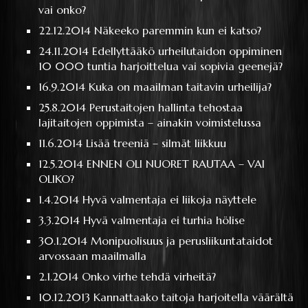
vai onko?
22.12.2014
Näkeeko paremmin kun ei katso?
24.11.2014
Edellyttääkö urheilutaidon oppiminen
10 000 tuntia harjoittelua vai sopivia geenejä?
16.9.2014
Kuka on maailman taitavin urheilija?
25.8.2014
Perustaitojen hallinta tehostaa
lajitaitojen oppimista – ainakin voimistelussa
11.6.2014
Lisää treeniä – silmät liikkuu
12.5.2014
ENNEN OLI NUORET RAUTAA – VAI
OLIKO?
1.4.2014
Hyvä valmentaja ei liikoja näyttele
3.3.2014
Hyvä valmentaja ei turhia hölise
30.1.2014
Monipuolisuus ja perusliikuntataidot
arvossaan maailmalla
2.1.2014
Onko virhe tehdä virheitä?
10.12.2013
Kannattaako taitoja harjoitella väärältä