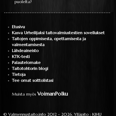
puolelta?
Etusivu
Kasva Urheilijaksi taitovalmiustestien sovellukset
Taitojen oppimisesta, opettamisesta ja
valmentamisesta
Lähdeaineisto
KTK-testi
Palautelomake
Taitotohtorin blogi
Tietoja
Tee omat soittolistasi
VoimanPolku
Muista myös
©
Valmennustaito.info
2012 - 2026.
Ylläpito
:
KIHU