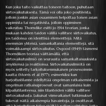
Kun joku taito vaikuttaa toiseen taitoon, puhutaan
siirtovaikutuksesta. Tämä voi olla joko positiivista,
jolloin jonkin asian osaaminen helpottaa toisen asian
oppimista tai negatiivista, jolloin oppiminen
vaikeutuu. Thorndike esitti jo 1914 teorian, jonka
mukaan kahden taidon välillä vallitsee siirtovaikutus,
jos taidoissa on identtisiä elementtejä. Mitä
enemmän yhteisiä, samankaltaisia elementtejä, sitä
voimakkaampi siirtovaikutus. Osgood (1949) täsmensi
Thorndiken teoriaa väittämällä, että
siirtovaikutusilmiö on seurausta samankaltaisuuksista
ärsykkeissä ja reaktioissa. Siirtovaikutusilmiötä on
myös selitetty tarkoituksenmukaisen prosessoinnin
kautta (Morris et al 1977); esimerkiksi kun
harjoitustilanne edellyttää ongelman ratkaisemista ja
ongelman ratkaisuprosessit ovat samanlaisia kuin
kilpailutilanteessa, niin tilanteiden välillä vallitsee
siirtovaikutusta. Lukuisat viimeaikaiset tutkimukset
tukevat näitä aikaisempia havaintoja, ja osoittavat,
että harjoituksen tulee sisältää paljon vaihtelua, jotta