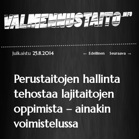
Laaja teoriapaketti
oppimisesta sekä
liikkumisen
perustaitojen
Valmennustaito.info
videokirjasto
Artikkelien selaus
←
→
Julkaistu
25.8.2014
Edellinen
Seuraava
Perustaitojen hallinta
tehostaa lajitaitojen
oppimista – ainakin
voimistelussa