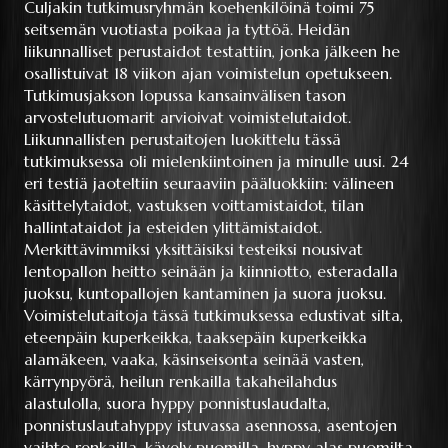
Culjakin tutkimusryhmän koehenkilöinä toimi 75
seitsemän vuotiasta poikaa ja tyttöä. Heidän
liikunnalliset perustaidot testattiin, jonka jälkeen he
osallistuivat 18 viikon ajan voimistelun opetukseen.
Tutkimusjakson lopussa kansainvälisen tason
arvostelutuomarit arvioivat voimistelutaidot.
Liikunnallisten perustaitojen luokittelu tässä
tutkimuksessa oli mielenkiintoinen ja minulle uusi. 24
eri testiä jaoteltiin seuraaviin pääluokkiin: välineen
käsittelytaidot, vastuksen voittamistaidot, tilan
hallintataidot ja esteiden ylittämistaidot.
Merkittävimmiksi yksittäisiksi testeiksi nousivat
lentopallon heitto seinään ja kiinniotto, esteradalla
juoksu, kuntopallojen kantaminen ja suora juoksu.
Voimistelutaitoja tässä tutkimuksessa edustivat silta,
eteenpäin kuperkeikka, taaksepäin kuperkeikka
alamäkeen, vaaka, käsinseisonta seinää vasten,
kärrynpyörä, heilun renkailla takaheilahdus
alastulolla, suora hyppy ponnistuslaudalta,
ponnistuslautahyppy istuvassa asennossa, asentojen
vaihto renkailla, kävely puomilla, hyppy alas puomilta.