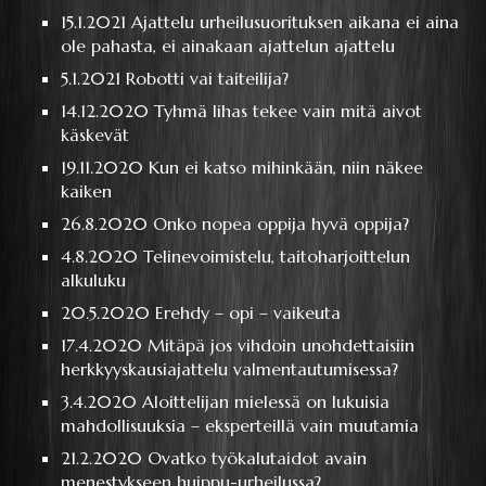
15.1.2021
Ajattelu urheilusuorituksen aikana ei aina
ole pahasta, ei ainakaan ajattelun ajattelu
5.1.2021
Robotti vai taiteilija?
14.12.2020
Tyhmä lihas tekee vain mitä aivot
käskevät
19.11.2020
Kun ei katso mihinkään, niin näkee
kaiken
26.8.2020
Onko nopea oppija hyvä oppija?
4.8.2020
Telinevoimistelu, taitoharjoittelun
alkuluku
20.5.2020
Erehdy – opi – vaikeuta
17.4.2020
Mitäpä jos vihdoin unohdettaisiin
herkkyyskausiajattelu valmentautumisessa?
3.4.2020
Aloittelijan mielessä on lukuisia
mahdollisuuksia – eksperteillä vain muutamia
21.2.2020
Ovatko työkalutaidot avain
menestykseen huippu-urheilussa?