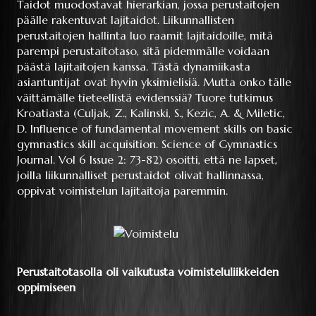
Taidot muodostavat hierarkian, jossa perustaitojen
päälle rakentuvat lajitaidot. Liikunnallisten
perustaitojen hallinta luo raamit lajitaidoille, mitä
parempi perustaitotaso, sitä pidemmälle voidaan
päästä lajitaitojen kanssa. Tästä dynamiikasta
asiantuntijat ovat hyvin yksimielisiä. Mutta onko tälle
väittämälle tieteellistä evidenssiä? Tuore tutkimus
Kroatiasta (Culjak, Z., Kalinski, S., Kezic, A. & Miletic,
D. Influence of fundamental movement skills on basic
gymnastics skill acquisition. Science of Gymnastics
Journal. Vol 6 Issue 2: 73-82) osoitti, että ne lapset,
joilla liikunnalliset perustaidot olivat hallinnassa,
oppivat voimistelun lajitaitoja paremmin.
Perustaitotasolla oli vaikutusta voimisteluliikkeiden
oppimiseen