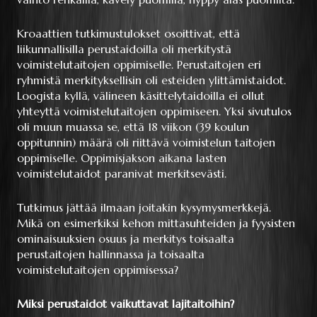
Kroaattien tutkimustulokset osoittivat, että
liikunnallisilla perustaidoilla oli merkitystä
voimistelutaitojen oppimiselle. Perustaitojen eri
ryhmistä merkityksellisin oli esteiden ylittämistaidot.
Loogista kyllä, välineen käsittelytaidoilla ei ollut
yhteyttä voimistelutaitojen oppimiseen. Yksi sivutulos
oli muun muassa se, että 18 viikon (39 koulun
oppitunnin) määrä oli riittävä voimistelun taitojen
oppimiselle. Oppimisjakson aikana lasten
voimistelutaidot paranivat merkitsevästi.
Tutkimus jättää ilmaan joitakin kysymysmerkkejä.
Mikä on esimerkiksi kehon mittasuhteiden ja fyysisten
ominaisuuksien osuus ja merkitys toisaalta
perustaitojen hallinnassa ja toisaalta
voimistelutaitojen oppimisessa?
Miksi perustaidot vaikuttavat lajitaitoihin?