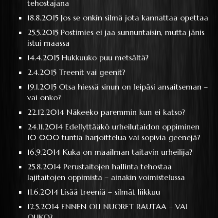
tehostajana
18.8.2015
Jos se onkin silmä jota kannattaa opettaa
25.5.2015
Postimies ei jaa sunnuntaisin, mutta jänis
istui maassa
14.4.2015
Hukkuuko puu metsältä?
2.4.2015
Treenit vai geenit?
19.1.2015
Otsa hiessä sinun on leipäsi ansaitseman –
vai onko?
22.12.2014
Näkeeko paremmin kun ei katso?
24.11.2014
Edellyttääkö urheilutaidon oppiminen
10 000 tuntia harjoittelua vai sopivia geenejä?
16.9.2014
Kuka on maailman taitavin urheilija?
25.8.2014
Perustaitojen hallinta tehostaa
lajitaitojen oppimista – ainakin voimistelussa
11.6.2014
Lisää treeniä – silmät liikkuu
12.5.2014
ENNEN OLI NUORET RAUTAA – VAI
OLIKO?