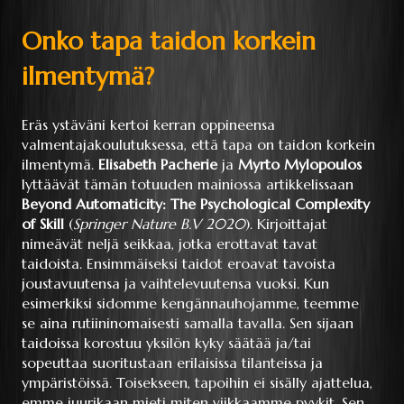
Onko tapa taidon korkein
ilmentymä?
Eräs ystäväni kertoi kerran oppineensa
valmentajakoulutuksessa, että tapa on taidon korkein
ilmentymä.
Elisabeth Pacherie
ja
Myrto Mylopoulos
lyttäävät tämän totuuden mainiossa artikkelissaan
Beyond Automaticity: The Psychological Complexity
of Skill
(
Springer Nature B.V 2020
). Kirjoittajat
nimeävät neljä seikkaa, jotka erottavat tavat
taidoista. Ensimmäiseksi taidot eroavat tavoista
joustavuutensa ja vaihtelevuutensa vuoksi. Kun
esimerkiksi sidomme kengännauhojamme, teemme
se aina rutiininomaisesti samalla tavalla. Sen sijaan
taidoissa korostuu yksilön kyky säätää ja/tai
sopeuttaa suoritustaan erilaisissa tilanteissa ja
ympäristöissä. Toisekseen, tapoihin ei sisälly ajattelua,
emme juurikaan mieti miten viikkaamme pyykit. Sen