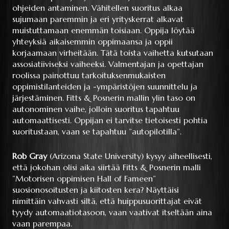
ohjeiden antaminen. Vähitellen suoritus alkaa
sujumaan paremmin ja eri yrityskerrat alkavat
muistuttamaan enemmän toisiaan. Oppija löytää
yhteyksiä aikaisemmin oppimaansa ja oppii
korjaamaan virheitään. Tätä toista vaihetta kutsutaan
assosiatiiviseksi vaiheeksi. Valmentajan ja opettajan
roolissa painottuu tarkoituksenmukaisten
oppimistilanteiden ja -ympäristöjen suunnittelu ja
järjestäminen. Fitts & Posnerin mallin ylin taso on
autonominen vaihe, jolloin suoritus tapahtuu
automaattisesti. Oppijan ei tarvitse tietoisesti pohtia
suoritustaan, vaan se tapahtuu ”autopilotilla”.
Rob Gray
(Arizona State University) kysyy aiheellisesti,
että jokohan olisi aika siirtää Fitts & Posnerin malli
”Motorisen oppimisen Hall of Fameen”
suosionosoitusten ja kiitosten kera? Näyttäisi
nimittäin vahvasti siltä, että huippusuorittajat eivät
tyydy automaatiotasoon, vaan vaativat itseltään aina
vaan parempaa.