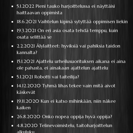
5.1.2022
Pieni tauko harjoittelussa ei näyttäisi
haittaavan oppimista
18.6.2021
Vaihtelun kipinä sytyttää oppimisen liekin
19.3.2021
On eri asia osata tehdä temppu, kuin
osata selittää se
2.2.2021
Älylaitteet: hyviksiä vai pahiksia taidon
kannalta?
15.1.2021
Ajattelu urheilusuorituksen aikana ei aina
ole pahasta, ei ainakaan ajattelun ajattelu
5.1.2021
Robotti vai taiteilija?
14.12.2020
Tyhmä lihas tekee vain mitä aivot
käskevät
19.11.2020
Kun ei katso mihinkään, niin näkee
kaiken
26.8.2020
Onko nopea oppija hyvä oppija?
4.8.2020
Telinevoimistelu, taitoharjoittelun
alkuluku