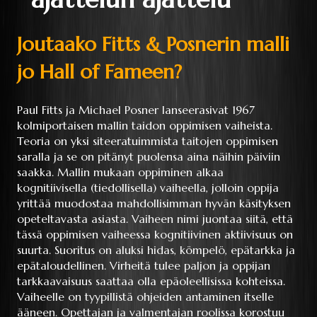
Joutaako Fitts & Posnerin malli
jo Hall of Fameen?
Paul Fitts ja Michael Posner lanseerasivat 1967
kolmiportaisen mallin taidon oppimisen vaiheista.
Teoria on yksi siteeratuimmista taitojen oppimisen
saralla ja se on pitänyt puolensa aina näihin päiviin
saakka. Mallin mukaan oppiminen alkaa
kognitiivisella (tiedollisella) vaiheella, jolloin oppija
yrittää muodostaa mahdollisimman hyvän käsityksen
opeteltavasta asiasta. Vaiheen nimi juontaa siitä, että
tässä oppimisen vaiheessa kognitiivinen aktiivisuus on
suurta. Suoritus on aluksi hidas, kömpelö, epätarkka ja
epätaloudellinen. Virheitä tulee paljon ja oppijan
tarkkaavaisuus saattaa olla epäoleellisissa kohteissa.
Vaiheelle on tyypillistä ohjeiden antaminen itselle
ääneen. Opettajan ja valmentajan roolissa korostuu