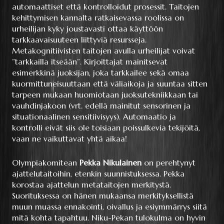
automaattiset että kontrolloidut prosessit. Taitojen
kehittymisen kannalta ratkaisevassa roolissa on
urheilijan kyky joustavasti ottaa käyttöön
tarkkaavaisuuteen liittyviä resursseja.
Metakognitiivisten taitojen avulla urheilijat voivat
”tarkkailla itseään”. Kirjoittajat mainitsevat
esimerkkinä juoksijan, joka tarkkailee sekä omaa
kuormittuneisuuttaan että väliaikoja ja suuntaa sitten
tarpeen mukaan huomiotaan juoksutekniikkaan tai
vauhdinjakoon (vrt. edellä mainitut sensorinen ja
situationaalinen sensitiivisyys). Automaatio ja
kontrolli eivät siis ole toisiaan poissulkevia tekijöitä,
vaan ne vaikuttavat yhtä aikaa!
Olympiakomitean
Pekka Nikulainen
on perehtynyt
ajattelutaitoihin, etenkin suunnistuksessa. Pekka
korostaa ajattelun metataitojen merkitystä.
Suorituksessa on hänen mukaansa merkityksellistä
muun muassa ennakointi, oivallus ja esiymmärrys siitä
mitä kohta tapahtuu. Niku-Pekan tulokulma on hyvin