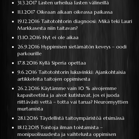
31.3.2017
Lasten urheilua lasten välineillä
11.1.2017
Oikeaan aikaan oikeassa paikassa
19.12.2016
Taitotohtorin diagnoosi: Mikä teki Lauri
Markkasesta niin taitavan?
13.10.2016
Nyt ei ole aikaa
26.9.2016
Hyppimisen sietämätön keveys – oodi
parkourille
17.8.2016
Kyllä Siperia opettaa
9.6.2016
Taitotohtorin lukuvinkki: Ajankohtaisia
artikkeleita taitojen oppimisesta
26.2.2016
Käytämme vain 10 % aivojemme
kapasiteetista ja aivot kutistuvat, jos ei juoda
riittävästi vettä – totta vai tarua? Neuromyyttien
murtamista
28.1.2016
Täydellistä taitoympäristöä etsimässä
18.12.2015
Toistoja ilman toistamista –
monipuolisuudesta ja vaihtelusta oppimisen