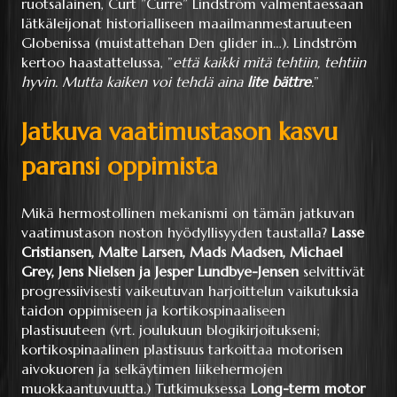
ruotsalainen, Curt ”Curre” Lindström valmentaessaan
lätkäleijonat historialliseen maailmanmestaruuteen
Globenissa (muistattehan Den glider in…). Lindström
kertoo haastattelussa, ”
että kaikki mitä tehtiin, tehtiin
hyvin. Mutta kaiken voi tehdä aina
lite bättre
.
”
Jatkuva vaatimustason kasvu
paransi oppimista
Mikä hermostollinen mekanismi on tämän jatkuvan
vaatimustason noston hyödyllisyyden taustalla?
Lasse
Cristiansen, Malte Larsen, Mads Madsen, Michael
Grey, Jens Nielsen ja Jesper Lundbye-Jensen
selvittivät
progressiivisesti vaikeutuvan harjoittelun vaikutuksia
taidon oppimiseen ja kortikospinaaliseen
plastisuuteen (vrt. joulukuun blogikirjoitukseni;
kortikospinaalinen plastisuus tarkoittaa motorisen
aivokuoren ja selkäytimen liikehermojen
muokkaantuvuutta.) Tutkimuksessa
Long-term motor