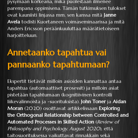
pysymään korkeana, mikä puolestaan ilmenee
parempana oppimisena. Tämän tutkimuksen tulokset
ovat kauniisti linjassa mm. sen kanssa mitä
Janne
Avela
todisti Kuortaneen voimaseminaarissa ja mitä
Anders Ericsson peräänkuuluttaa määrätietoiseen
harjoitteluun.
Annetaanko tapahtua vai
pannaanko tapahtumaan?
Ekspertit tietävät milloin asioiden kannattaa antaa
tapahtua (automaattiset prosessit) ja milloin asiat
pistetään tapahtumaan (kognitiivinen kontrolli
liikevalinnoista ja -suorituksista).
John Toner
ja
Aidan
Moran
(2020) osoittavat artikkelissaan
Exploring
the Orthogonal Relationship between Controlled and
Automated Processes in Skilled Action
(
Review of
Philosophy and Psychology. August 2020
), että
taitosuorituksessa vaikuttavat rinnakkain sekä