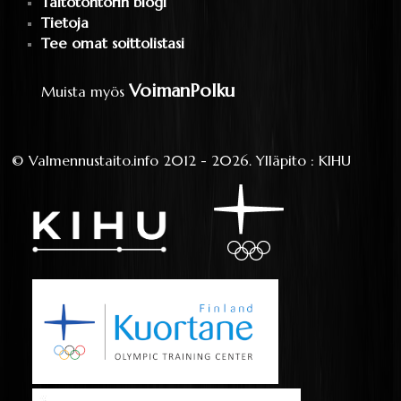
Taitotohtorin blogi
Tietoja
Tee omat soittolistasi
VoimanPolku
Muista myös
©
Valmennustaito.info
2012 - 2026.
Ylläpito
:
KIHU