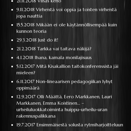
21.11.2018
Viisas keho
9.11.2018
Virheistä voi oppia ja toisten virheistä
jopa nauttia
15.5.2018
Mikään ei ole käytännöllisempää kuin
kunnon teoria
29.3.2018
Just do it!
21.2.2018
Tarkka vai taitava näkijä?
4.1.2018
Ihana, kamala monilajisuus
5.12.2017
Mitä Kisakallion taitokonferenssista jäi
mieleen?
6.11.2017
Non-lineaarisen pedagogiikan lyhyt
oppimäärä
12.9.2017
Olli Määttä, Eero Markkanen, Lauri
Markkanen, Emma Koistinen… –
urheiluluokkatoiminta huippu-urheilu-uran
rakennuspalikkana
19.7.2017
Ensimmäisestä solusta rytmiharjoitteluun