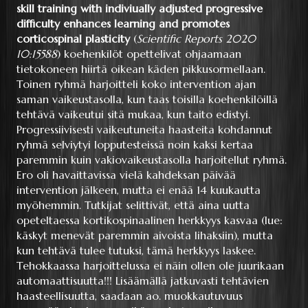
skill training with indiviually adjusted progressive
difficulty enhances learning and promotes
corticospinal plasticity
(
Scientific Reports 2020
10:15588
) koehenkilöt opettelivat ohjaamaan
tietokoneen hiirtä oikean käden pikkusormellaan.
Toinen ryhmä harjoitteli koko intervention ajan
saman vaikeustasolla, kun taas toisilla koehenkilöillä
tehtävä vaikeutui sitä mukaa, kun taito edistyi.
Progressiivisesti vaikeutuneita haasteita kohdannut
ryhmä selviytyi lopputesteissä noin kaksi kertaa
paremmin kuin vakiovaikeustasolla harjoitellut ryhmä.
Ero oli havaittavissa vielä kahdeksan päivää
intervention jälkeen, mutta ei enää 14 kuukautta
myöhemmin. Tutkijat selittivät, että aina uutta
opeteltaessa kortikospinaalinen herkkyys kasvaa (lue:
käskyt menevät paremmin aivoista lihaksiin), mutta
kun tehtävä tulee tutuksi, tämä herkkyys laskee.
Tehokkaassa harjoittelussa ei näin ollen ole juurikaan
automaattisuutta!!! Lisäämällä jatkuvasti tehtävien
haasteellisuutta, saadaan ao. muokkautuvuus