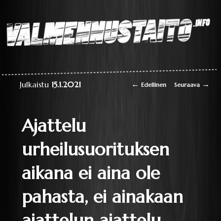
Laaja teoriapaketti
oppimisesta sekä
liikkumisen
perustaitojen
Valmennustaito.info
videokirjasto
Artikkelien selaus
←
→
Julkaistu
15.1.2021
Edellinen
Seuraava
Ajattelu
urheilusuorituksen
aikana ei aina ole
pahasta, ei ainakaan
ajattelun ajattelu