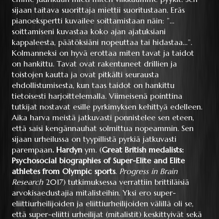
sijaan taitava suorittaja miettii suoritustaan. Eräs
pianoekspertti kuvailee soittamistaan näin: ”…
soittamiseni kuvastaa koko ajan ajatuksiani
kappaleesta, päätöksiäni nopeuttaa tai hidastaa…”.
Kolmanneksi on hyvä erottaa miten tavat ja taidot
on hankittu. Tavat ovat rakentuneet drillien ja
toistojen kautta ja ovat pitkälti seurausta
ehdollistumisesta, kun taas taidot on hankittu
tietoisesti harjoittelemalla. Viimeisenä pointtina
tutkijat nostavat esille pyrkimyksen kehittyä edelleen.
Aika harva meistä jatkuvasti ponnistelee sen eteen,
että saisi kengännauhat solmittua nopeammin. Sen
sijaan urheilussa on tyypillistä pyrkiä jatkuvasti
parempaan
. Hardyn
ym. (
Great British medalists:
Psychosocial biographies of Super-Elite and Elite
athletes from Olympic sports
.
Progress in Brain
Research
2017) tutkimuksessa verrattiin brittiläisiä
arvokisaedustajia mitalisteihin. Yksi ero super-
eliittiurheilijoiden ja eliittiurheilijoiden välillä oli se,
että super-eliitti urheilijat (mitalistit) keskittyivät sekä