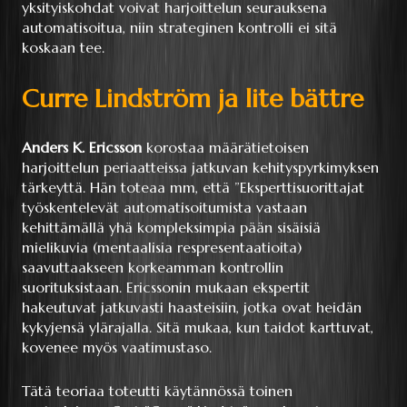
yksityiskohdat voivat harjoittelun seurauksena
automatisoitua, niin strateginen kontrolli ei sitä
koskaan tee.
Curre Lindström ja lite bättre
Anders K. Ericsson
korostaa määrätietoisen
harjoittelun periaatteissa jatkuvan kehityspyrkimyksen
tärkeyttä. Hän toteaa mm, että ”Eksperttisuorittajat
työskentelevät automatisoitumista vastaan
kehittämällä yhä kompleksimpia pään sisäisiä
mielikuvia (mentaalisia respresentaatioita)
saavuttaakseen korkeamman kontrollin
suorituksistaan. Ericssonin mukaan ekspertit
hakeutuvat jatkuvasti haasteisiin, jotka ovat heidän
kykyjensä ylärajalla. Sitä mukaa, kun taidot karttuvat,
kovenee myös vaatimustaso.
Tätä teoriaa toteutti käytännössä toinen