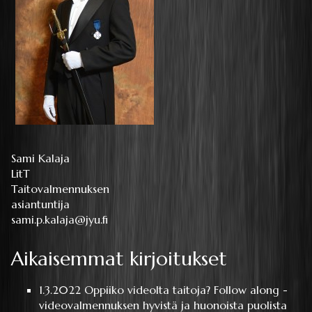
Sami Kalaja
LitT
Taitovalmennuksen
asiantuntija
sami.p.kalaja@jyu.fi
Aikaisemmat kirjoitukset
1.3.2022
Oppiiko videolta taitoja? Follow along -
videovalmennuksen hyvistä ja huonoista puolista