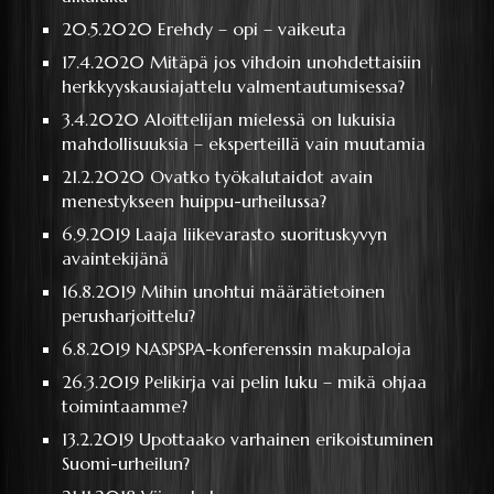
20.5.2020
Erehdy – opi – vaikeuta
17.4.2020
Mitäpä jos vihdoin unohdettaisiin
herkkyyskausiajattelu valmentautumisessa?
3.4.2020
Aloittelijan mielessä on lukuisia
mahdollisuuksia – eksperteillä vain muutamia
21.2.2020
Ovatko työkalutaidot avain
menestykseen huippu-urheilussa?
6.9.2019
Laaja liikevarasto suorituskyvyn
avaintekijänä
16.8.2019
Mihin unohtui määrätietoinen
perusharjoittelu?
6.8.2019
NASPSPA-konferenssin makupaloja
26.3.2019
Pelikirja vai pelin luku – mikä ohjaa
toimintaamme?
13.2.2019
Upottaako varhainen erikoistuminen
Suomi-urheilun?