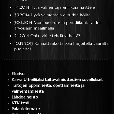
1.4.2014
Hyvä valmentaja ei liikoja näyttele
3.3.2014
Hyvä valmentaja ei turhia hölise
30.1.2014
Monipuolisuus ja perusliikuntataidot
arvossaan maailmalla
2.1.2014
Onko virhe tehdä virheitä?
10.12.2013
Kannattaako taitoja harjoitella väärältä
puolelta?
Etusivu
Kasva Urheilijaksi taitovalmiustestien sovellukset
Taitojen oppimisesta, opettamisesta ja
valmentamisesta
Lähdeaineisto
KTK-testi
Palautelomake