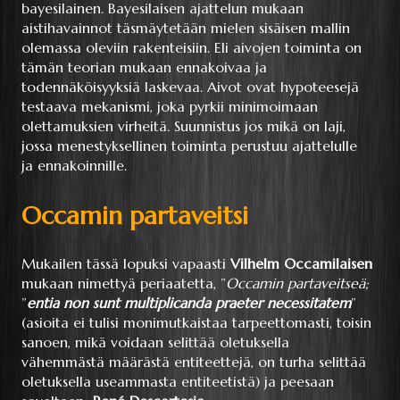
bayesilainen. Bayesilaisen ajattelun mukaan
aistihavainnot täsmäytetään mielen sisäisen mallin
olemassa oleviin rakenteisiin. Eli aivojen toiminta on
tämän teorian mukaan ennakoivaa ja
todennäköisyyksiä laskevaa. Aivot ovat hypoteesejä
testaava mekanismi, joka pyrkii minimoimaan
olettamuksien virheitä. Suunnistus jos mikä on laji,
jossa menestyksellinen toiminta perustuu ajattelulle
ja ennakoinnille.
Occamin partaveitsi
Mukailen tässä lopuksi vapaasti
Vilhelm Occamilaisen
mukaan nimettyä periaatetta, ”
Occamin partaveitseä;
”
entia non sunt multiplicanda praeter necessitatem
”
(asioita ei tulisi monimutkaistaa tarpeettomasti, toisin
sanoen, mikä voidaan selittää oletuksella
vähemmästä määrästä entiteettejä, on turha selittää
oletuksella useammasta entiteetistä) ja peesaan