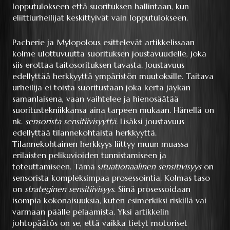
lopputulokseen että suorituksen hallintaan, kun
eliittiurheilijat keskittyivät vain lopputulokseen.
Pacherie ja Mylopolous esittelevät artikkelissaan
kolme ulottuvuutta suorituksen joustavuudelle, joka
siis erottaa taitosorituksen tavasta. Joustavuus
edellyttää herkkyyttä ympäristön muutoksille. Taitava
urheilija ei toista suoritustaan joka kerta jäykän
samanlaisena, vaan vaihtelee ja hienosäätää
suoritustekniikkansa aina tarpeen mukaan. Hänellä on
nk.
sensorista sensitiivisyyttä.
Lisäksi joustavuus
edellyttää tilannekohtaista herkkyyttä.
Tilannekohtainen herkkyys liittyy muun muassa
erilaisten pelikuvioiden tunnistamiseen ja
toteuttamiseen. Tämä s
ituationaalinen sensitivisyys
on
sensorista kompleksimpaa prosessointia. Kolmas taso
on
strateginen sensitiivisyys
. Siinä prosessoidaan
isompia kokonaisuuksia, kuten esimerkiksi riskillä vai
varmaan päälle pelaamista. Yksi artikkelin
johtopäätös on se, että vaikka tietyt motoriset