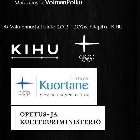
VoimanPolku
Muista myös
©
Valmennustaito.info
2012 - 2026.
Ylläpito
:
KIHU