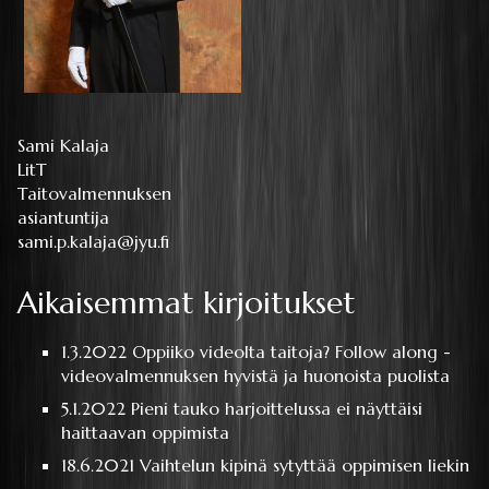
Sami Kalaja
LitT
Taitovalmennuksen
asiantuntija
sami.p.kalaja@jyu.fi
Aikaisemmat kirjoitukset
1.3.2022
Oppiiko videolta taitoja? Follow along -
videovalmennuksen hyvistä ja huonoista puolista
5.1.2022
Pieni tauko harjoittelussa ei näyttäisi
haittaavan oppimista
18.6.2021
Vaihtelun kipinä sytyttää oppimisen liekin