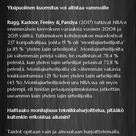
Yksipuolinen kuormitus voi altistaa vammoille
Rugg, Kadoor, Feeley & Pandya
(2017) tutkivat NBA:n
ensimmäisen kierroksen varauksia vuosien 2008 ja
2015 väliltä. Tutkimuksen kohdejoukon muodostivat
237 koripalloilijaa, joista 15 % oli “monilajiurheilijoita”
ja 85 % “yhden lajin urheilijoita”. Monilajiurheilijoilta
jäi vähemmän pelejä väliin, he osallistuivat 78,4 %
peleistä, kun yhden lajin urheilijat pelasivat 72,8 %
peleistä. Monilajiurheilijoilla oli vähemmän vakavia
loukkaantumisia (25 %) kuin yhden lajin urheilijoilla
(43 %). Monilajiurheilijoiden ura NBA:ssa oli myös
pidempi, eli heidän pelaajasopimuksiansa jatkettiin
useammin kuin yhden lajin urheilijoilla.
Haittaako monilajisuus tekniikkaharjoittelua, pitääkö
kuitenkin erikoistua aikaisin?
Taidot opitaan vain ja ainoastaan harjoittelemalla.