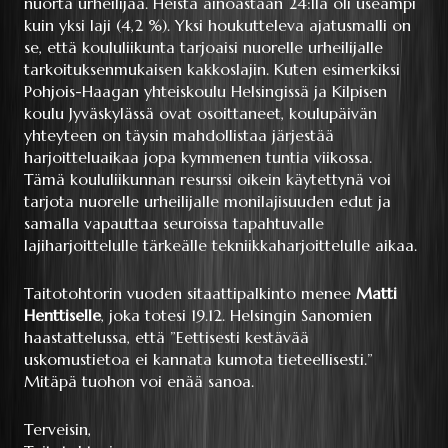
nuorta urheilijaa. Heistä ainoastaan 24:llä oli useampi
kuin yksi laji (4,2 %). Yksi houkutteleva ajatusmalli on
se, että koululiikunta tarjoaisi nuorelle urheilijalle
tarkoituksenmukaisen kakkoslajin. Kuten esimerkiksi
Pohjois-Haagan yhteiskoulu Helsingissä ja Kilpisen
koulu Jyväskylässä ovat osoittaneet, koulupäivän
yhteyteen on täysin mahdollistaa järjestää
harjoitteluaikaa jopa kymmenen tuntia viikossa.
Tämä koululiikunnan resurssi oikein käytettynä voi
tarjota nuorelle urheilijalle monilajisuuden edut ja
samalla vapauttaa seuroissa tapahtuvalle
lajiharjoittelulle tärkeälle tekniikkaharjoittelulle aikaa.
Taitotohtorin vuoden sitaattipalkinto menee
Matti
Henttiselle
, joka totesi 19.12. Helsingin Sanomien
haastattelussa, että ”Eettisesti kestävää
uskomustietoa ei kannata kumota tieteellisesti.”
Mitäpä tuohon voi enää sanoa.
Terveisin,