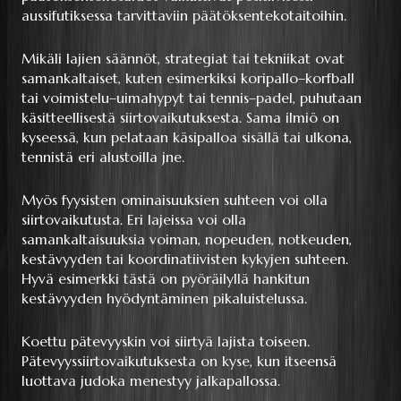
aussifutiksessa tarvittaviin päätöksentekotaitoihin.
Mikäli lajien säännöt, strategiat tai tekniikat ovat
samankaltaiset, kuten esimerkiksi koripallo–korfball
tai voimistelu–uimahypyt tai tennis–padel, puhutaan
käsitteellisestä siirtovaikutuksesta. Sama ilmiö on
kyseessä, kun pelataan käsipalloa sisällä tai ulkona,
tennistä eri alustoilla jne.
Myös fyysisten ominaisuuksien suhteen voi olla
siirtovaikutusta. Eri lajeissa voi olla
samankaltaisuuksia voiman, nopeuden, notkeuden,
kestävyyden tai koordinatiivisten kykyjen suhteen.
Hyvä esimerkki tästä on pyöräilyllä hankitun
kestävyyden hyödyntäminen pikaluistelussa.
Koettu pätevyyskin voi siirtyä lajista toiseen.
Pätevyyssiirtovaikutuksesta on kyse, kun itseensä
luottava judoka menestyy jalkapallossa.