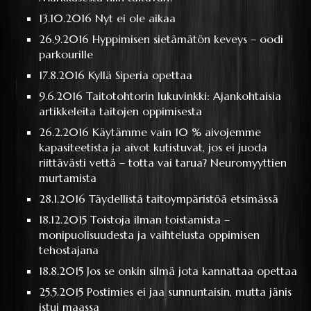
13.10.2016
Nyt ei ole aikaa
26.9.2016
Hyppimisen sietämätön keveys – oodi
parkourille
17.8.2016
Kyllä Siperia opettaa
9.6.2016
Taitotohtorin lukuvinkki: Ajankohtaisia
artikkeleita taitojen oppimisesta
26.2.2016
Käytämme vain 10 % aivojemme
kapasiteetista ja aivot kutistuvat, jos ei juoda
riittävästi vettä – totta vai tarua? Neuromyyttien
murtamista
28.1.2016
Täydellistä taitoympäristöä etsimässä
18.12.2015
Toistoja ilman toistamista –
monipuolisuudesta ja vaihtelusta oppimisen
tehostajana
18.8.2015
Jos se onkin silmä jota kannattaa opettaa
25.5.2015
Postimies ei jaa sunnuntaisin, mutta jänis
istui maassa