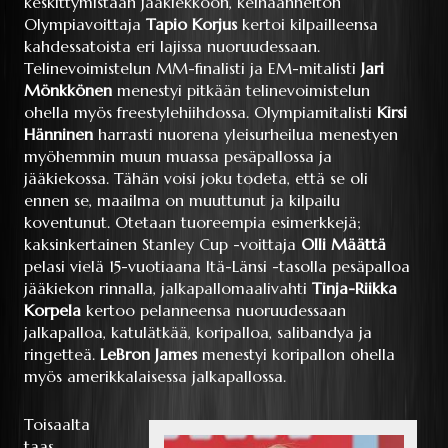
keskittymistään jääkiekkoon, keihäänheiton
Olympiavoittaja
Tapio Korjus
kertoi kilpailleensa
kahdessatoista eri lajissa nuoruudessaan.
Telinevoimistelun MM-finalisti ja EM-mitalisti
Jari
Mönkkönen
menestyi pitkään telinevoimistelun
ohella myös freestylehiihdossa. Olympiamitalisti
Kirsi
Hänninen
harrasti nuorena yleisurheilua menestyen
myöhemmin muun muassa pesäpallossa ja
jääkiekossa. Tähän voisi joku todeta, että se oli
ennen se, maailma on muuttunut ja kilpailu
koventunut. Otetaan tuoreempia esimerkkejä;
kaksinkertainen Stanley Cup -voittaja
Olli Määttä
pelasi vielä 15-vuotiaana Itä-Länsi -tasolla pesäpalloa
jääkiekon rinnalla, jalkapallomaalivahti
Tinja-Riikka
Korpela
kertoo pelanneensa nuoruudessaan
jalkapalloa, katulätkää, koripalloa, salibandya ja
ringetteä.
LeBron James
menestyi koripallon ohella
myös amerikkalaisessa jalkapallossa.
Toisaalta
taas