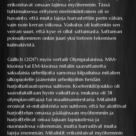
erikoistuvat omaan lajiinsa myöhemmin. Tässä
tutkimuksessa erityisen mielenkiintoinen oli se
havainto, että muita lajeja harrastettiin perin vähän,
vain noin kerran viikossa. Vaikutus oli kuitenkin sen
verran suuri, että kyse ei ollut sattumasta. Sattuman
poissulkeminen onkin juuri yksi tieteen tekemisen
kulmakivistä.
Güllich (2017) myös vertaili Olympialaisissa, MM-
kisoissa tai EM-kisoissa mitalin saavuttaneita
saksalaisia urheilijoita samoissa kilpailuissa mitalien
ulkopuolelle jääneisiin urheilijoihin heidän
harjoitustaustojensa suhteen. Koehenkilöjoukko oli
saavutuksiltaan hyvin vaikuttava, mukana oli 38
olympiavoittajaa tai maailmanmestaria. Mitalistit
erosivat ei-mitalisteista sen suhteen, että he aloittivat
harjoittelun omassa päälajissaan myöhemmin ja
harjoittelivat omaa lajiaan lapsuudessa ja
nuoruudessa vähemmän, mutta harrastivat muita
lajeja enemmän. Mitalistit erikoistuivat myöhemmin