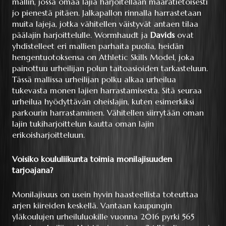
mallin, jossa omaa lajia harjoitellaan määrätietoisesti
jo pienestä pitäen. Jalkapallon rinnalla harrastetaan
muita lajeja, jotka vähitellen väistyvät antaen tilaa
päälajin harjoittelulle. Wormhaudt ja
Davids
ovat
yhdistelleet eri mallien parhaita puolia, heidän
hengentuotoksensa on Athletic Skills Model, joka
painottuu urheilijan polun taitoasioiden tarkasteluun.
Tässä mallissa urheilijan polku alkaa urheilua
tukevasta monen lajien harrastamisesta. Sitä seuraa
urheilua hyödyttävän oheislajin, kuten esimerkiksi
parkourin harrastaminen. Vähitellen siirrytään oman
lajin tukiharjoittelun kautta oman lajin
erikoisharjoitteluun.
Voisiko koululiikunta toimia monilajisuuden
tarjoajana?
Monilajisuus on usein hyvin haasteellista toteuttaa
arjen kiireiden keskellä. Vantaan kaupungin
yläkoulujen urheiluluokille vuonna 2016 pyrki 565