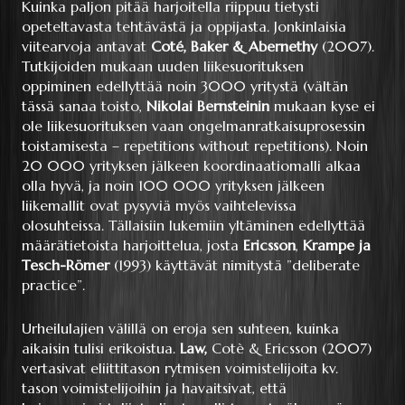
Kuinka paljon pitää harjoitella riippuu tietysti
opeteltavasta tehtävästä ja oppijasta. Jonkinlaisia
viitearvoja antavat
Coté, Baker & Abernethy
(2007).
Tutkijoiden mukaan uuden liikesuorituksen
oppiminen edellyttää noin 3000 yritystä (vältän
tässä sanaa toisto,
Nikolai Bernsteinin
mukaan kyse ei
ole liikesuorituksen vaan ongelmanratkaisuprosessin
toistamisesta – repetitions without repetitions). Noin
20 000 yrityksen jälkeen koordinaatiomalli alkaa
olla hyvä, ja noin 100 000 yrityksen jälkeen
liikemallit ovat pysyviä myös vaihtelevissa
olosuhteissa. Tällaisiin lukemiin yltäminen edellyttää
määrätietoista harjoittelua, josta
Ericsson
,
Krampe ja
Tesch-Römer
(1993) käyttävät nimitystä ”deliberate
practice”.
Urheilulajien välillä on eroja sen suhteen, kuinka
aikaisin tulisi erikoistua.
Law,
Cotè & Ericsson (2007)
vertasivat eliittitason rytmisen voimistelijoita kv.
tason voimistelijoihin ja havaitsivat, että