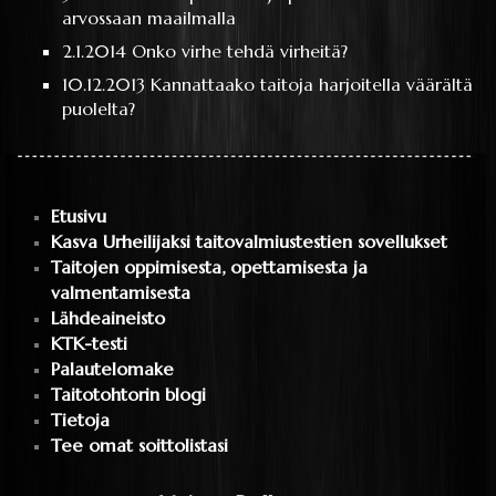
arvossaan maailmalla
2.1.2014
Onko virhe tehdä virheitä?
10.12.2013
Kannattaako taitoja harjoitella väärältä
puolelta?
Etusivu
Kasva Urheilijaksi taitovalmiustestien sovellukset
Taitojen oppimisesta, opettamisesta ja
valmentamisesta
Lähdeaineisto
KTK-testi
Palautelomake
Taitotohtorin blogi
Tietoja
Tee omat soittolistasi