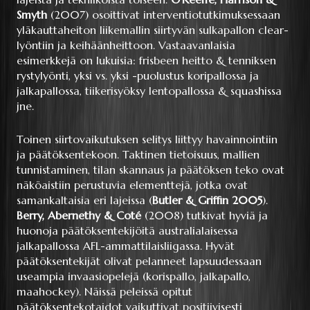
Smyth
(2007) osoittivat interventiotutkimuksessaan
yläkauttaheiton liikemallin siirtyvän sulkapallon clear-
lyöntiin ja keihäänheittoon. Vastaavanlaisia
esimerkkejä on lukuisia: frisbeen heitto & tenniksen
rystylyönti, yksi vs. yksi -puolustus koripallossa ja
jalkapallossa, tiikerisyöksy lentopallossa & squashissa
jne.
Toinen siirtovaikutuksen selitys liittyy havainnointiin
ja päätöksentekoon. Taktinen tietoisuus, mallien
tunnistaminen, tilan skannaus ja päätöksen teko ovat
näköaistiin perustuvia elementtejä, jotka ovat
samankaltaisia eri lajeissa (
Butler & Griffin 2005
).
Berry, Abernethy & Coté
(2008) tutkivat hyviä ja
huonoja päätöksentekijöitä australialaisessa
jalkapallossa AFL-ammattilaisliigassa. Hyvät
päätöksentekijät olivat pelanneet lapsuudessaan
useampia invaasiopelejä (korispallo, jalkapallo,
maahockey). Näissä peleissä opitut
päätöksentekotaidot vaikuttivat positiivisesti