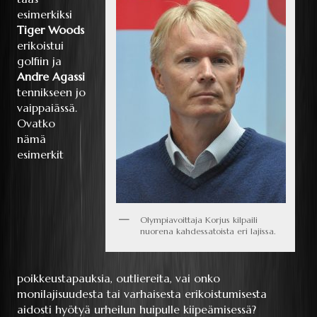
esimerkiksi
Tiger Woods
erikoistui
golfiin ja
Andre Agassi
tennikseen jo
vaippaiässä.
Ovatko
nämä
esimerkit
Olympiavoittaja Korjus kilpaili
nuorena kahdessatoista eri lajissa.
poikkeustapauksia, outliereita, vai onko
monilajisuudesta tai varhaisesta erikoistumisesta
aidosti hyötyä urheilun huipulle kiipeämisessä?