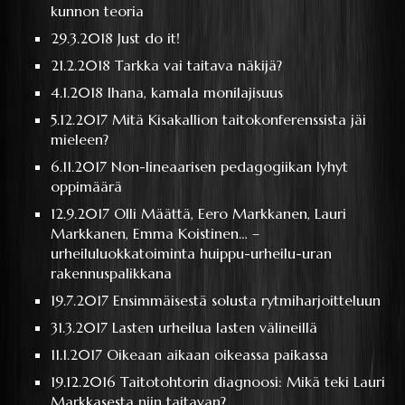
kunnon teoria
29.3.2018
Just do it!
21.2.2018
Tarkka vai taitava näkijä?
4.1.2018
Ihana, kamala monilajisuus
5.12.2017
Mitä Kisakallion taitokonferenssista jäi
mieleen?
6.11.2017
Non-lineaarisen pedagogiikan lyhyt
oppimäärä
12.9.2017
Olli Määttä, Eero Markkanen, Lauri
Markkanen, Emma Koistinen… –
urheiluluokkatoiminta huippu-urheilu-uran
rakennuspalikkana
19.7.2017
Ensimmäisestä solusta rytmiharjoitteluun
31.3.2017
Lasten urheilua lasten välineillä
11.1.2017
Oikeaan aikaan oikeassa paikassa
19.12.2016
Taitotohtorin diagnoosi: Mikä teki Lauri
Markkasesta niin taitavan?