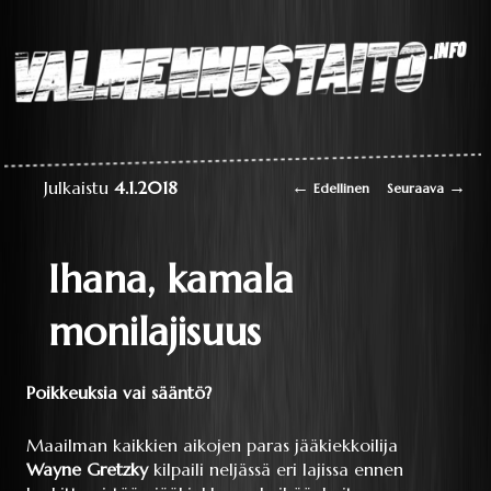
Laaja teoriapaketti
oppimisesta sekä
liikkumisen
perustaitojen
Valmennustaito.info
videokirjasto
Artikkelien selaus
←
→
Julkaistu
4.1.2018
Edellinen
Seuraava
Ihana, kamala
monilajisuus
Poikkeuksia vai sääntö?
Maailman kaikkien aikojen paras jääkiekkoilija
Wayne Gretzky
kilpaili neljässä eri lajissa ennen