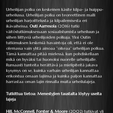
Urheilijan polku on keskeinen käsite kilpa- ja huippu-
urheilussa. Urheilijan polku on teoreettinen malli
urheilijan harjoittelusta ja kilpailemisesta eri
ikävaiheissa.
Outi Aarresola
(2016) tutki
väitöstutkimuksessaan sosiaalistumista urheiluun ja
siihen liittyviä urheilijoiden polkuja. Yksi Outin
tutkimuksen keskeisiä havaintoja oli, että ei ole
olemassa vain yhtä ainoaa ”oikeaa” urheilijan polkua.
Tämä kannattaa pitää mielessä, kun pohdiskellaan
mikä on hyväksi tai huonoksi nuorelle urheilijalle.
Runsaasti tunteita herättävä ja mielipiteitä jakava
kysymys on se, kuinka varhain urheilijan kannattaa
erikoistua omaan lajiinsa ja kuinka paljon kannattaa
harrastaa oman lajin rinnalla muita urheilulajeja.
Tutkittua tietoa: Menestyjien taustalta löytyy useita
lajeja
Hill, McConnell, Forster & Moore
(2002) tutkivat yli