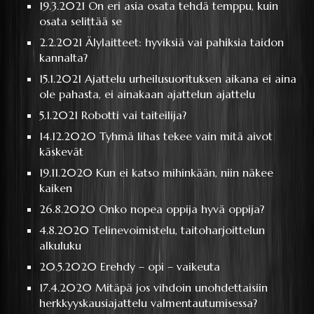
19.3.2021
On eri asia osata tehdä temppu, kuin
osata selittää se
2.2.2021
Älylaitteet: hyviksiä vai pahiksia taidon
kannalta?
15.1.2021
Ajattelu urheilusuorituksen aikana ei aina
ole pahasta, ei ainakaan ajattelun ajattelu
5.1.2021
Robotti vai taiteilija?
14.12.2020
Tyhmä lihas tekee vain mitä aivot
käskevät
19.11.2020
Kun ei katso mihinkään, niin näkee
kaiken
26.8.2020
Onko nopea oppija hyvä oppija?
4.8.2020
Telinevoimistelu, taitoharjoittelun
alkuluku
20.5.2020
Erehdy – opi – vaikeuta
17.4.2020
Mitäpä jos vihdoin unohdettaisiin
herkkyyskausiajattelu valmentautumisessa?