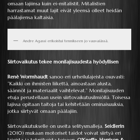
omaan lajiinsa kuin ei-mitalistit. Mitalistien
harrastamat muut lajit eivät yleensä olleet heidän
päälajiensa kaltaisia.
Andre Agassi erikoistui tennikseen jo vauvaiässä.
Siirtovaikutus tekee monilajisuudesta hyödyllisen
Renè Wormhaudt
sanoo eri urheilulajeista osuvasti:
”Kaikki on ihmisten liikettä, ainoastaan alusta,
säännöt ja materiaalit vaihtelevat.” Monilajisuuden
etuja perustellaan usein siirtovaikutusilmiöllä. Toisessa
lajissa opitaan taitoja tai kehitetään ominaisuuksia,
jotka siirtyvät omaan päälajiin.
Siirtovaikutukselle on useita selitysmalleja.
Seidlerin
(2010) mukaan motoriset taidot voivat siirtyä eri
lajeista ja tekniikoista toiseen.
O’Keeffe, Harrison &