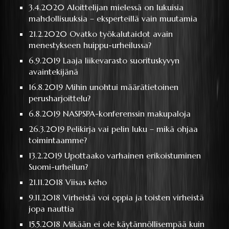
3.4.2020
Aloittelijan mielessä on lukuisia
mahdollisuuksia – eksperteillä vain muutamia
21.2.2020
Ovatko työkalutaidot avain
menestykseen huippu-urheilussa?
6.9.2019
Laaja liikevarasto suorituskyvyn
avaintekijänä
16.8.2019
Mihin unohtui määrätietoinen
perusharjoittelu?
6.8.2019
NASPSPA-konferenssin makupaloja
26.3.2019
Pelikirja vai pelin luku – mikä ohjaa
toimintaamme?
13.2.2019
Upottaako varhainen erikoistuminen
Suomi-urheilun?
21.11.2018
Viisas keho
9.11.2018
Virheistä voi oppia ja toisten virheistä
jopa nauttia
15.5.2018
Mikään ei ole käytännöllisempää kuin