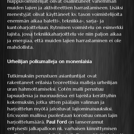
huippuvoimistelijat olivat osallistuneet vähemmän
muiden lajien ja aktiviteettien harrastamiseen. Lisäksi
menestyjät olivat käyttäneet kv. tason voimistelijoita
enemmän aikaa baletti-, tekniikka-, sarja- ja
kuntoharjoitteluun. Rytminen voimistelu on esimerkki
lajista, jossa tekniikkaharjoittelu vie niin paljon aikaa
ja energiaa, että muiden lajien harrastaminen ei ole
mahdollista.
Urheilijan polkumalleja on monenlaisia
Tutkimuksiin perustuen asiantuntijat ovat
rakentaneet erilaisia teoreettisia malleja urheilijan
uran hahmottamiseksi. Cotén malli perustuu
lapsuudessa ja nuoruudessa eri lajeista kerättyihin
kokemuksiin, jotka sitten päälajin valinnan ja
harjoittelun myötä jalostuvat lajiominaisuuksiksi.
Ericssonin mallissa puolestaan korostuu oman lajin
harjoittelumäärä.
Paul Ford
on lanseerannut
erityisesti jalkapalloon nk. varhaisen kiinnittymisen