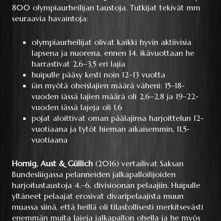
800 olympiaurheilijan taustoja. Tutkijat tekivät mm
seuraavia havaintoja:
olympiaurheilijat olivat kaikki hyvin aktiivisia
lapsena ja nuorena, ennen 14. ikävuottaan he
harrastivat 2,6–3,5 eri lajia
huipulle pääsy kesti noin 12–13 vuotta
iän myötä oheislajien määrä väheni: 15–18-
vuoden iässä lajien määrä oli 2,6–2,8 ja 19–22-
vuoden iässä lajeja oli 1,6
pojat aloittivat oman päälajinsa harjoittelun 12-
vuotiaana ja tytöt hieman aikaisemmin, 11,5-
vuotiaana
Hornig, Aust & Güllich
(2016) vertailivat Saksan
Bundesliigassa pelanneiden jalkapalloilijoiden
harjoitustaustoja 4.–6. divisioonan pelaajiin. Huipulle
yltäneet pelaajat erosivat divaripelaajista muun
muassa siinä, että heillä oli tilastollisesti merkitsevästi
enemmän muita lajeja jalkapallon ohella ja he myös