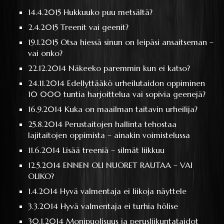
14.4.2015
Hukkuuko puu metsältä?
2.4.2015
Treenit vai geenit?
19.1.2015
Otsa hiessä sinun on leipäsi ansaitseman –
vai onko?
22.12.2014
Näkeeko paremmin kun ei katso?
24.11.2014
Edellyttääkö urheilutaidon oppiminen
10 000 tuntia harjoittelua vai sopivia geenejä?
16.9.2014
Kuka on maailman taitavin urheilija?
25.8.2014
Perustaitojen hallinta tehostaa
lajitaitojen oppimista – ainakin voimistelussa
11.6.2014
Lisää treeniä – silmät liikkuu
12.5.2014
ENNEN OLI NUORET RAUTAA – VAI
OLIKO?
1.4.2014
Hyvä valmentaja ei liikoja näyttele
3.3.2014
Hyvä valmentaja ei turhia hölise
30.1.2014
Monipuolisuus ja perusliikuntataidot