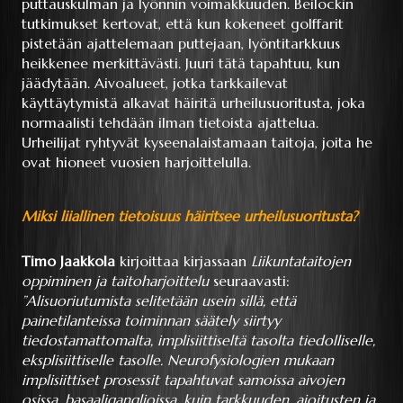
puttauskulman ja lyönnin voimakkuuden. Beilockin
tutkimukset kertovat, että kun kokeneet golffarit
pistetään ajattelemaan puttejaan, lyöntitarkkuus
heikkenee merkittävästi. Juuri tätä tapahtuu, kun
jäädytään. Aivoalueet, jotka tarkkailevat
käyttäytymistä alkavat häiritä urheilusuoritusta, joka
normaalisti tehdään ilman tietoista ajattelua.
Urheilijat ryhtyvät kyseenalaistamaan taitoja, joita he
ovat hioneet vuosien harjoittelulla.
Miksi liiallinen tietoisuus häiritsee urheilusuoritusta?
Timo Jaakkola
kirjoittaa kirjassaan
Liikuntataitojen
oppiminen ja taitoharjoittelu
seuraavasti:
”Alisuoriutumista selitetään usein sillä, että
painetilanteissa toiminnan säätely siirtyy
tiedostamattomalta, implisiittiseltä tasolta tiedolliselle,
eksplisiittiselle tasolle. Neurofysiologien mukaan
implisiittiset prosessit tapahtuvat samoissa aivojen
osissa, basaaliganglioissa, kuin tarkkuuden, ajoitusten ja