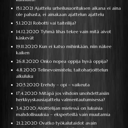
15.1.2021
Ajattelu urheilusuorituksen aikana ei aina
ole pahasta, ei ainakaan ajattelun ajattelu
5.1.2021
Robotti vai taiteilija?
14.12.2020
Tyhmä lihas tekee vain mitä aivot
käskevät
19.11.2020
Kun ei katso mihinkään, niin näkee
kaiken
26.8.2020
Onko nopea oppija hyvä oppija?
4.8.2020
Telinevoimistelu, taitoharjoittelun
alkuluku
20.5.2020
Erehdy – opi – vaikeuta
17.4.2020
Mitäpä jos vihdoin unohdettaisiin
herkkyyskausiajattelu valmentautumisessa?
3.4.2020
Aloittelijan mielessä on lukuisia
mahdollisuuksia – eksperteillä vain muutamia
21.2.2020
Ovatko työkalutaidot avain