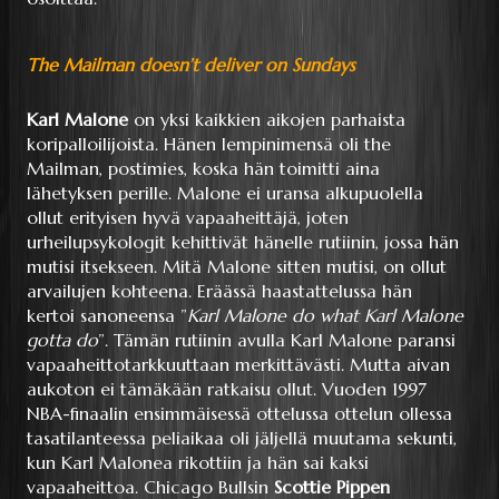
The Mailman doesn’t deliver on Sundays
Karl Malone
on yksi kaikkien aikojen parhaista
koripalloilijoista. Hänen lempinimensä oli the
Mailman, postimies, koska hän toimitti aina
lähetyksen perille. Malone ei uransa alkupuolella
ollut erityisen hyvä vapaaheittäjä, joten
urheilupsykologit kehittivät hänelle rutiinin, jossa hän
mutisi itsekseen. Mitä Malone sitten mutisi, on ollut
arvailujen kohteena. Eräässä haastattelussa hän
kertoi sanoneensa ”
Karl Malone do what Karl Malone
gotta do
”. Tämän rutiinin avulla Karl Malone paransi
vapaaheittotarkkuuttaan merkittävästi. Mutta aivan
aukoton ei tämäkään ratkaisu ollut. Vuoden 1997
NBA-finaalin ensimmäisessä ottelussa ottelun ollessa
tasatilanteessa peliaikaa oli jäljellä muutama sekunti,
kun Karl Malonea rikottiin ja hän sai kaksi
vapaaheittoa. Chicago Bullsin
Scottie Pippen