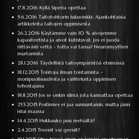
17.8.2016
Kyllä Siperia opettaa
9.6.2016
Taitotohtorin lukuvinkki: Ajankohtaisia
artikkeleita taitojen oppimisesta
26.2.2016
Käytämme vain 10 % aivojemme
kapasiteetista ja aivot kutistuvat, jos ei juoda
riittävästi vettä – totta vai tarua? Neuromyyttien
murtamista
28.1.2016
Täydellistä taitoympäristöä etsimässä
18.12.2015
Toistoja ilman toistamista –
monipuolisuudesta ja vaihtelusta oppimisen
tehostajana
18.8.2015
Jos se onkin silmä jota kannattaa opettaa
25.5.2015
Postimies ei jaa sunnuntaisin, mutta jänis
istui maassa
14.4.2015
Hukkuuko puu metsältä?
2.4.2015
Treenit vai geenit?