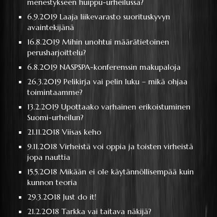
menestykseen huippu-urheilussa?
6.9.2019
Laaja liikevarasto suorituskyvyn
avaintekijänä
16.8.2019
Mihin unohtui määrätietoinen
perusharjoittelu?
6.8.2019
NASPSPA-konferenssin makupaloja
26.3.2019
Pelikirja vai pelin luku – mikä ohjaa
toimintaamme?
13.2.2019
Upottaako varhainen erikoistuminen
Suomi-urheilun?
21.11.2018
Viisas keho
9.11.2018
Virheistä voi oppia ja toisten virheistä
jopa nauttia
15.5.2018
Mikään ei ole käytännöllisempää kuin
kunnon teoria
29.3.2018
Just do it!
21.2.2018
Tarkka vai taitava näkijä?