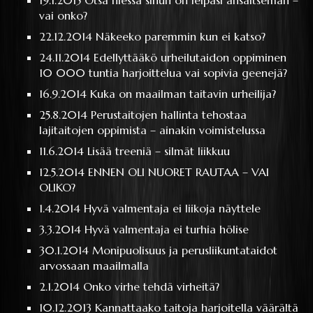
19.1.2015
Otsa hiessä sinun on leipäsi ansaitseman –
vai onko?
22.12.2014
Näkeeko paremmin kun ei katso?
24.11.2014
Edellyttääkö urheilutaidon oppiminen
10 000 tuntia harjoittelua vai sopivia geenejä?
16.9.2014
Kuka on maailman taitavin urheilija?
25.8.2014
Perustaitojen hallinta tehostaa
lajitaitojen oppimista – ainakin voimistelussa
11.6.2014
Lisää treeniä – silmät liikkuu
12.5.2014
ENNEN OLI NUORET RAUTAA – VAI
OLIKO?
1.4.2014
Hyvä valmentaja ei liikoja näyttele
3.3.2014
Hyvä valmentaja ei turhia hölise
30.1.2014
Monipuolisuus ja perusliikuntataidot
arvossaan maailmalla
2.1.2014
Onko virhe tehdä virheitä?
10.12.2013
Kannattaako taitoja harjoitella väärältä