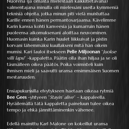
Nuorena (ja omasta mielestään kaikkitietävänä)
valmentajana minulla oli mielessäni useita kymmeniä
teknisiä ohjeita, jotka minun piti vielä muistuttaa
Karille ennen hänen permantosarjaansa. Kävelimme
Karin kanssa kohti kanveesia ja kumarruin hänen
puoleensa aikomuksenani aloittaa neuvominen.
Huomasin kuinka Karin huulet liikkuivat ja pistin
korvani lähemmäksi kuullakseni mitä hän oikein
mumisi. Kari lauloi itsekseen
Pelle Miljoonan
”
Juokse
villi lapsi
” -kappaletta. Päätin olla ihan hiljaa ja se oli
täsmälleen oikea päätös. Poika voimisteli kuin
ihmisen mieli ja saavutti uransa ensimmäisen Suomen
mestaruuden.
Ensiapukurssilla elvytykseen haetaan oikeaa rytmiä
Bee Gees
-yhtyeen ”
Stayin’ alive
” – kappaleella.
Hyräilemällä tätä kappaletta paineluun tulee oikea
tempo ja ehkä jännittäminenkin vähenee.
Edellä mainittu Karl Malone on kokeillut uransa