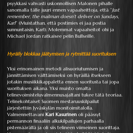
psyykkasi vahvasti uskonnollisen Malonen pihalle
sanomalla tälle juuri ennen vapaaheittoja, että ”
Just
remember, the mailman doesn’t deliver on Sundays,
Karl
” (Muistathan, että postimies ei jaa postia
sunnuntaisin, Karl). Molemmat vapaaheitot ohi ja
Michael Jordan ratkaisee pelin Bullseille.
Hyräily blokkaa jäätymisen ja rytmittää suorituksen
Yksi erinomainen metodi alisuoriutumisen ja
jännittämisen välttämiseksi on hyräillä itsekseen
jotakin musiikkikappaletta ennen suoritusta tai jopa
suorituksen aikana. Yksi muisto omalta
telinevoimisteluvalmennusajaltani tukee tätä teoriaa.
Telinekohtaiset Suomen mestaruuskilpailut
järjestettiin Jyväskylän monitoimitalolla.
Valmennettavani
Kari Kasurinen
oli päässyt
permannon finaaliin alkukilpailujen parhaalla
pistemäärällä ja oli siis telineen viimeinen suorittaja.