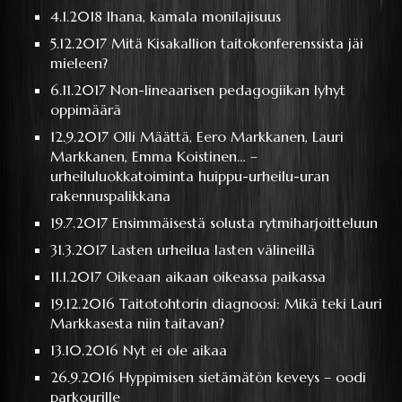
4.1.2018
Ihana, kamala monilajisuus
5.12.2017
Mitä Kisakallion taitokonferenssista jäi
mieleen?
6.11.2017
Non-lineaarisen pedagogiikan lyhyt
oppimäärä
12.9.2017
Olli Määttä, Eero Markkanen, Lauri
Markkanen, Emma Koistinen… –
urheiluluokkatoiminta huippu-urheilu-uran
rakennuspalikkana
19.7.2017
Ensimmäisestä solusta rytmiharjoitteluun
31.3.2017
Lasten urheilua lasten välineillä
11.1.2017
Oikeaan aikaan oikeassa paikassa
19.12.2016
Taitotohtorin diagnoosi: Mikä teki Lauri
Markkasesta niin taitavan?
13.10.2016
Nyt ei ole aikaa
26.9.2016
Hyppimisen sietämätön keveys – oodi
parkourille