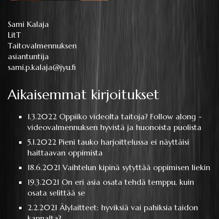
Sami Kalaja
LitT
Taitovalmennuksen
asiantuntija
sami.p.kalaja@jyu.fi
Aikaisemmat kirjoitukset
1.3.2022
Oppiiko videolta taitoja? Follow along -
videovalmennuksen hyvistä ja huonoista puolista
5.1.2022
Pieni tauko harjoittelussa ei näyttäisi
haittaavan oppimista
18.6.2021
Vaihtelun kipinä sytyttää oppimisen liekin
19.3.2021
On eri asia osata tehdä temppu, kuin
osata selittää se
2.2.2021
Älylaitteet: hyviksiä vai pahiksia taidon
kannalta?