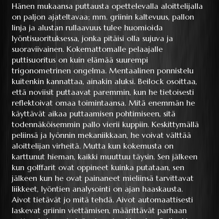
Hänen mukaansa puttausta opettelevalla aloittelijalla
on paljon ajateltavaa; mm. griinin kaltevuus, pallon
linja ja alustan rullaavuus tulee huomioida
lyöntisuorituksessa, jonka pitäisi olla sujuva ja
suoraviivainen. Kokemattomalle pelaajalle
puttisuoritus on kuin elämää suurempi
trigonometrinen ongelma. Mentaalinen ponnistelu
kuitenkin kannattaa, ainakin aluksi. Beilock osoittaa,
että noviisit puttaavat paremmin, kun he tietoisesti
reflektoivat omaa toimintaansa. Mitä enemmän he
käyttävät aikaa puttaamisen pohtimiseen, sitä
todennäköisemmin pallo vierii kuppiin. Keskittymällä
peliinsä ja lyönnin mekaniikkaan, he voivat välttää
aloittelijan virheitä. Mutta kun kokemusta on
karttunut hieman, kaikki muuttuu täysin. Sen jälkeen
kun golffarit ovat oppineet kuinka putataan, sen
jälkeen kun he ovat painaneet mieliinsä tarvittavat
liikkeet, lyöntien analysointi on ajan haaskausta.
Aivot tietävät jo mitä tehdä. Aivot automaattisesti
laskevat griinin viettämisen, määrittävät parhaan