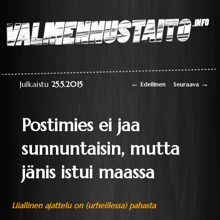
Laaja teoriapaketti
oppimisesta sekä
liikkumisen
perustaitojen
Valmennustaito.info
videokirjasto
Artikkelien selaus
←
→
Julkaistu
25.5.2015
Edellinen
Seuraava
Postimies ei jaa
sunnuntaisin, mutta
jänis istui maassa
Liiallinen ajattelu on (urheillessa) pahasta