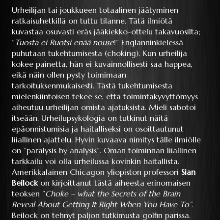
Urheilijan tai joukkueen totaalinen jäätyminen
ratkaisuhetkillä on tuttu tilanne. Tätä ilmiötä
kuvastaa osuvasti eräs jääkiekko-ottelu takavuosilta;
”
Tuosta ei Ruotsi enää nouse
!” Englanninkielessä
puhutaan tukehtumisesta (choking). Kun urheilija
kokee painetta, hän ei kuvainnollisesti saa happea,
eikä näin ollen pysty toimimaan
tarkoituksenmukaisesti. Tästä tukehtumisesta
mielenkiintoisen tekee se, että toimintakyvyttömyys
aiheutuu urheilijan omista ajatuksista. Mieli sabotoi
itseään. Urheilupsykologia on tutkinut näitä
epäonnistumisia ja haitalliseksi on osoittautunut
liiallinen ajattelu. Hyvin kuvaava nimitys tälle ilmiölle
on ”paralysis by analysis”. Oman toiminnan liiallinen
tarkkailu voi olla urheilussa kovinkin haitallista.
Amerikkalainen Chicagon yliopiston professori
Sian
Beilock
on kirjoittanut tästä aiheesta erinomaisen
teoksen ”
Choke – what the Secrets of the Brain
Reveal About Getting It Right When You Have To”
.
Beilock on tehnyt paljon tutkimusta golfin parissa.