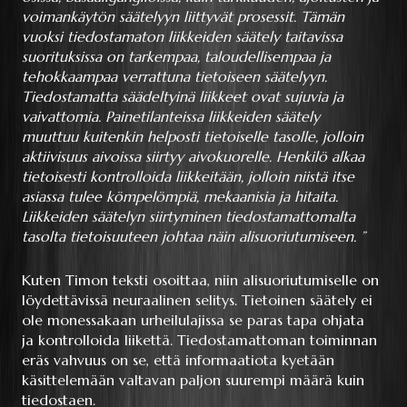
voimankäytön säätelyyn liittyvät prosessit. Tämän
vuoksi tiedostamaton liikkeiden säätely taitavissa
suorituksissa on tarkempaa, taloudellisempaa ja
tehokkaampaa verrattuna tietoiseen säätelyyn.
Tiedostamatta säädeltyinä liikkeet ovat sujuvia ja
vaivattomia. Painetilanteissa liikkeiden säätely
muuttuu kuitenkin helposti tietoiselle tasolle, jolloin
aktiivisuus aivoissa siirtyy aivokuorelle. Henkilö alkaa
tietoisesti kontrolloida liikkeitään, jolloin niistä itse
asiassa tulee kömpelömpiä, mekaanisia ja hitaita.
Liikkeiden säätelyn siirtyminen tiedostamattomalta
tasolta tietoisuuteen johtaa näin alisuoriutumiseen. ”
Kuten Timon teksti osoittaa, niin alisuoriutumiselle on
löydettävissä neuraalinen selitys. Tietoinen säätely ei
ole monessakaan urheilulajissa se paras tapa ohjata
ja kontrolloida liikettä. Tiedostamattoman toiminnan
eräs vahvuus on se, että informaatiota kyetään
käsittelemään valtavan paljon suurempi määrä kuin
tiedostaen.