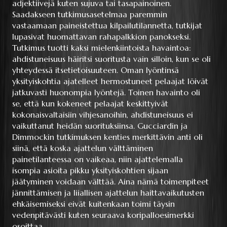
adjektiivejä kuten sujuva tai tasapainoinen.
Saadakseen tutkimusasetelmaa paremmin
vastaamaan paineistettua kilpailutilannetta, tutkijat
lupasivat huomattavan rahapalkkion panokseksi.
Tutkimus tuotti kaksi mielenkiintoista havaintoa:
ahdistuneisuus häiritsi suoritusta vain silloin, kun se oli
yhteydessä itsetietoisuuteen. Oman lyöntinsä
yksityiskohtia ajatelleet hermostuneet pelaajat löivät
jatkuvasti huonompia lyöntejä. Toinen havainto oli
se, että kun kokeneet pelaajat keskittyivät
kokonaisvaltaisiin vihjesanoihin, ahdistuneisuus ei
vaikuttanut heidän suorituksiinsa. Gucciardin ja
Dimmockin tutkimuksen kenties merkittävin anti oli
siinä, että koska ajattelun välttäminen
painetilanteessa on vaikeaa, niin ajattelemalla
isompia asioita pikku yksityiskohtien sijaan
jäätyminen voidaan välttää. Aina nämä toimenpiteet
jännittämisen ja liiallisen ajattelun haittavaikutusten
ehkäisemiseksi eivät kuitenkaan toimi täysin
vedenpitävästi kuten seuraava koripalloesimerkki
osoittaa.