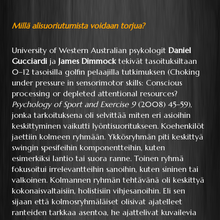
Millä alisuoriutumista voidaan torjua?
University of Western Australian psykologit
Daniel
Gucciardi
ja
James Dimmock
tekivät tasoituksiltaan
0–12 tasoisilla golfin pelaajilla tutkimuksen (Choking
under pressure in sensorimotor skills: Conscious
processing or depleted attentional resources?
Psychology of Sport and Exercise 9
(2008) 45–59),
jonka tarkoituksena oli selvittää miten eri asioihin
keskittyminen vaikutti lyöntisuoritukseen. Koehenkilöt
jaettiin kolmeen ryhmään. Ykkösryhmän piti keskittyä
swingin spesifeihin komponentteihin, kuten
esimerkiksi lantio tai suora ranne. Toinen ryhmä
fokusoitui irrelevantteihin sanoihin, kuten sininen tai
valkoinen. Kolmannen ryhmän tehtävänä oli keskittyä
kokonaisvaltaisiin, holistisiin vihjesanoihin. Eli sen
sijaan että kolmosryhmäläiset olisivat ajatelleet
ranteiden tarkkaa asentoa, he ajattelivat kuvailevia