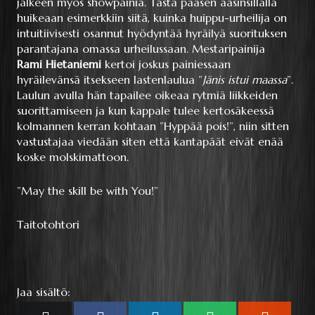
jälkeen myös showpainia. Tästä pääsen aasinsillalla
huikeaan esimerkkiin siitä, kuinka huippu-urheilija on
intuitiivisesti osannut hyödyntää hyräilyä suorituksen
parantajana omassa urheilussaan. Mestaripainija
Rami Hietaniemi
kertoi joskus painiessaan
hyräilevänsä itsekseen lastenlaulua ”
Jänis istui maassa
”.
Laulun avulla hän tapailee oikeaa rytmiä liikkeiden
suorittamiseen ja kun kappale tulee kertosäkeessä
kolmannen kerran kohtaan ”Hyppää pois!”, niin sitten
vastustajaa viedään siten että kantapäät eivät enää
koske molskimattoon.
”May the skill be with You!”
Taitotohtori
Jaa sisältö: