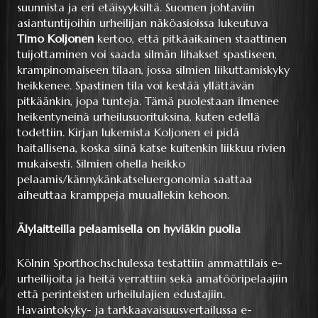
suunnista ja eri etäisyyksiltä. Suomen johtaviin
asiantuntijoihin urheilijan näköasioissa lukeutuva
Timo Koljonen
kertoo, että pitkäaikainen staattinen
tuijottaminen voi saada silmän lihakset spastiseen,
krampinomaiseen tilaan, jossa silmien liikuttamiskyky
heikkenee. Spastinen tila voi kestää yllättävän
pitkäänkin, jopa tunteja. Tämä puolestaan ilmenee
heikentyneinä urheilusuorituksina, kuten edellä
todettiin. Kirjan lukemista Koljonen ei pidä
haitallisena, koska siinä katse kuitenkin liikkuu rivien
mukaisesti. Silmien ohella heikko
pelaamis/kännykänkatseluergonomia saattaa
aiheuttaa kramppeja muuallekin kehoon.
Älylaitteilla pelaamisella on hyviäkin puolia
Kölnin Sporthochschulessa testattiin ammattilais e-
urheilijoita ja heitä verrattiin sekä amatööripelaajiin
että perinteisten urheilulajien edustajiin.
Havaintokyky- ja tarkkaavaisuusvertailussa e-