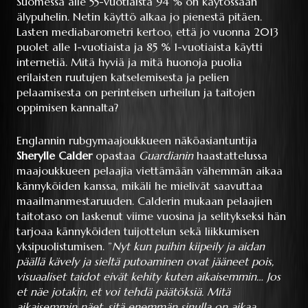
Suomessa alle 55-vuotiaista 94 % on käytössään
älypuhelin. Netin käyttö alkaa jo pienestä pitäen.
Lasten mediabarometri kertoo, että jo vuonna 2013
puolet alle 1-vuotiaista ja 85 % 1-vuotiaista käytti
internetiä. Mitä hyviä ja mitä huonoja puolia
erilaisten ruutujen katselemisesta ja pelien
pelaamisesta on perinteisen urheilun ja taitojen
oppimisen kannalta?
Englannin rubgymaajoukkueen näköasiantuntija
Sherylle Calder
opastaa
Guardianin
haastattelussa
maajoukkueen pelaajia viettämään vähemmän aikaa
kännyköiden kanssa, mikäli he mielivät saavuttaa
maailmanmestaruuden. Calderin mukaan pelaajien
taitotaso on laskenut viime vuosina ja selitykseksi hän
tarjoaa kännyköiden tuijottelun sekä liikkumisen
yksipuolistumisen. ”
Nyt kun puihin kiipeily ja aidan
päällä kävely ja sieltä putoaminen ovat jääneet pois,
visuaaliset taidot eivät kehity kuten aikaisemmin… Jos
et näe jotakin, et voi tehdä päätöksiä. Mitä
aikaisemmin näet, sitä enemmän sinulla on aikaa