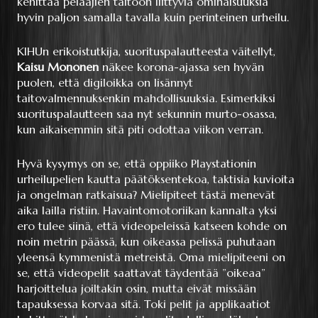
kehittää pelaajien taitoon liittyviä ominaisuuksia
hyvin paljon samalla tavalla kuin perinteinen urheilu.
KIHUn erikoistutkija, suorituspalautteesta väitellyt,
Kaisu Mononen
näkee korona-ajassa sen hyvän
puolen, että digiloikka on lisännyt
taitovalmennuksenkin mahdollisuuksia. Esimerkiksi
suorituspalautteen saa nyt sekunnin murto-osassa,
kun aikaisemmin sitä piti odottaa viikon verran.
Hyvä kysymys on se, että oppiiko Playstationin
urheilupelien kautta päätöksentekoa, taktisia kuvioita
ja ongelman ratkaisua? Mielipiteet tästä menevät
aika lailla ristiin. Havaintomotoriikan kannalta yksi
ero tulee siinä, että videopeleissä katseen kohde on
noin metrin päässä, kun oikeassa pelissä puhutaan
yleensä kymmenistä metreistä. Oma mielipiteeni on
se, että videopelit saattavat täydentää ”oikeaa”
harjoittelua joiltakin osin, mutta eivät missään
tapauksessa korvaa sitä. Toki pelit ja applikaatiot