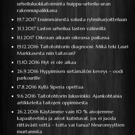
urheiluluokkatoiminta huippu-urheilu-uran
rakennuspalikkana
19.7.2017
Ensimmäisestä solusta rytmiharjoitteluun
31.3.2017
Lasten urheilua lasten välineillä
11.1.2017
Oikeaan aikaan oikeassa paikassa
19.12.2016
Taitotohtorin diagnoosi: Mikä teki Lauri
Markkasesta niin taitavan?
13.10.2016
Nyt ei ole aikaa
26.9.2016
Hyppimisen sietämätön keveys – oodi
parkourille
17.8.2016
Kyllä Siperia opettaa
9.6.2016
Taitotohtorin lukuvinkki: Ajankohtaisia
artikkeleita taitojen oppimisesta
26.2.2016
Käytämme vain 10 % aivojemme
kapasiteetista ja aivot kutistuvat, jos ei juoda
riittävästi vettä – totta vai tarua? Neuromyyttien
murtamista