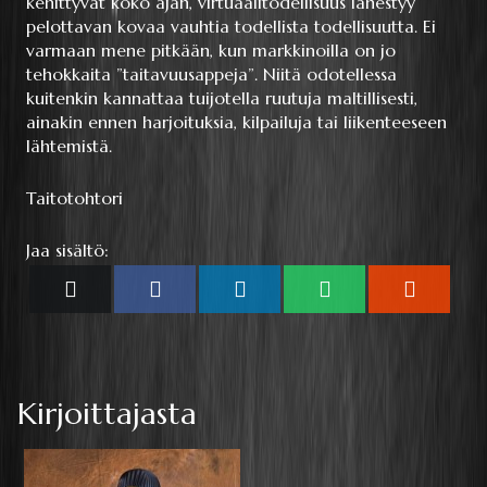
kehittyvät koko ajan, virtuaalitodellisuus lähestyy
pelottavan kovaa vauhtia todellista todellisuutta. Ei
varmaan mene pitkään, kun markkinoilla on jo
tehokkaita ”taitavuusappeja”. Niitä odotellessa
kuitenkin kannattaa tuijotella ruutuja maltillisesti,
ainakin ennen harjoituksia, kilpailuja tai liikenteeseen
lähtemistä.
Taitotohtori
Jaa sisältö:
Share
Share
Share
Share
Share
X
Facebook
LinkedIn
WhatsApp
Reddit
on
on
on
on
on
(Twitter)
Kirjoittajasta