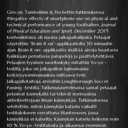
Grecon, Tambolinin & Fischettin tutkimuksessa
(Negative effects of smartphone use on physical and
technical performance of young footballers.
Journal
of Physical Education and Sport. December 2017
)
koehenkilöinä oli nuoria jalkapalloilijoita. Pelaajat
väsytettiin ”Brain it on”-applikaatiolla 30 minuutin
ajan. Brain it on- applikaatio sisältää aivoja haastavia
fysiikkaan perustuvia palapelejä ja päättelytehtäviä.
Pelaajien fyysinen suorituskyky mitattiin Yo-yo -
testillä, joka on jalkapallon lajinomaisia
kestävyysominaisuuksia mittaava testi.
Jalkapallotaitoja arvioitiin Loughborough Soccer
Passing -testillä. Tutkimusasetelmassa samat pelaajat
pelasivat kännykällä tai tekivät normaaleja
aktiviteettejaan ilman kännykkää. Tutkimuksessa
selvitettiin, miten kännykän katselu vaikutti
testitulokseen verrattuna tilanteeseen, jossa
kännykkää ei katseltu. Kännykän katselu heikensi noin
10 % Yo-yo -testitulosta ja aikaansai enemmän