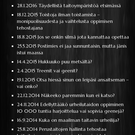
28.1.2016
Täydellistä taitoympäristöä etsimässä
18.12.2015
Toistoja ilman toistamista –
monipuolisuudesta ja vaihtelusta oppimisen
tehostajana
18.8.2015
Jos se onkin silmä jota kannattaa opettaa
25.5.2015
Postimies ei jaa sunnuntaisin, mutta jänis
istui maassa
14.4.2015
Hukkuuko puu metsältä?
2.4.2015
Treenit vai geenit?
19.1.2015
Otsa hiessä sinun on leipäsi ansaitseman –
vai onko?
22.12.2014
Näkeeko paremmin kun ei katso?
24.11.2014
Edellyttääkö urheilutaidon oppiminen
10 000 tuntia harjoittelua vai sopivia geenejä?
16.9.2014
Kuka on maailman taitavin urheilija?
25.8.2014
Perustaitojen hallinta tehostaa