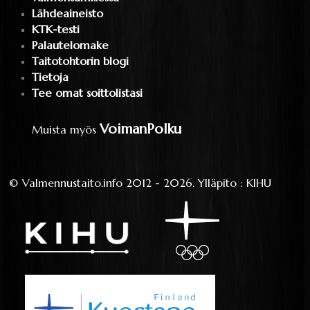
Lähdeaineisto
KTK-testi
Palautelomake
Taitotohtorin blogi
Tietoja
Tee omat soittolistasi
VoimanPolku
Muista myös
©
Valmennustaito.info
2012 - 2026.
Ylläpito
:
KIHU