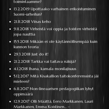
toimintaamme?
13.2.2019
Upottaako varhainen erikoistuminen
Suomi-urheilun?
21.11.2018
Viisas keho
9.11.2018
Virheistä voi oppia ja toisten virheistä
jopa nauttia
15.5.2018
Mikään ei ole käytännöllisempää kuin
kunnon teoria
29.3.2018
Just do it!
21.2.2018
Tarkka vai taitava näkijä?
4.1.2018
Ihana, kamala monilajisuus
5.12.2017
Mitä Kisakallion taitokonferenssista jäi
mieleen?
6.11.2017
Non-lineaarisen pedagogiikan lyhyt
oppimäärä
12.9.2017
Olli Määttä, Eero Markkanen, Lauri
Markkanen, Emma Koistinen… –