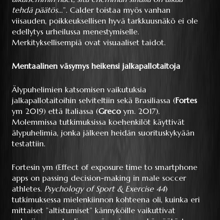
tehdä päätös
…”. Calder toistaa myös vanhan
viisauden, poikkeuksellisen hyvä tarkkuusnäkö ei ole
edellytys urheilussa menestymiselle.
Merkityksellisempiä ovat visuaaliset taidot.
Mentaalinen väsymys heikensi jalkapallotaitoja
Älypuhelimien katsomisen vaikutuksia
jalkapallotaitoihin selviteltiin sekä Brasiliassa (
Fortes
ym 2019) että Italiassa (
Greco
ym. 2017).
Molemmissa tutkimuksissa koehenkilöt käyttivät
älypuhelimia, jonka jälkeen heidän suorituskykyään
testattiin.
Fortesin ym (Effect of exposure time to smartphone
apps on passing decision-making in male soccer
athletes.
Psychology of Sport & Exercise 44
)
tutkimuksessa mielenkiinnon kohteena oli, kuinka eri
mittaiset ”altistumiset” kännyköille vaikuttivat