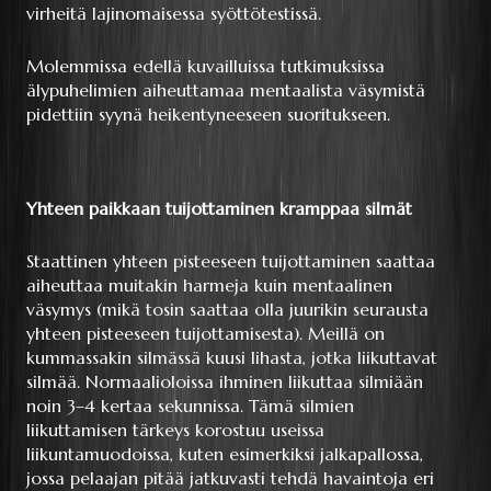
virheitä lajinomaisessa syöttötestissä.
Molemmissa edellä kuvailluissa tutkimuksissa
älypuhelimien aiheuttamaa mentaalista väsymistä
pidettiin syynä heikentyneeseen suoritukseen.
Yhteen paikkaan tuijottaminen kramppaa silmät
Staattinen yhteen pisteeseen tuijottaminen saattaa
aiheuttaa muitakin harmeja kuin mentaalinen
väsymys (mikä tosin saattaa olla juurikin seurausta
yhteen pisteeseen tuijottamisesta). Meillä on
kummassakin silmässä kuusi lihasta, jotka liikuttavat
silmää. Normaalioloissa ihminen liikuttaa silmiään
noin 3–4 kertaa sekunnissa. Tämä silmien
liikuttamisen tärkeys korostuu useissa
liikuntamuodoissa, kuten esimerkiksi jalkapallossa,
jossa pelaajan pitää jatkuvasti tehdä havaintoja eri