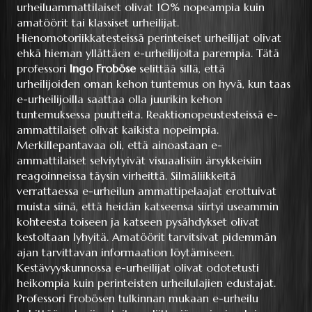
urheiluammattilaiset olivat 10% nopeampia kuin
amatöörit tai klassiset urheilijat.
Hienomotoriikkatesteissä perinteiset urheilijat olivat
ehkä hieman yllättäen e-urheilijoita parempia. Tätä
professori
Ingo Froböse
selittää sillä, että
urheilijoiden oman kehon tuntemus on hyvä, kun taas
e-urheilijoilla saattaa olla juurikin kehon
tuntemuksessa puutteita. Reaktionopeustesteissä e-
ammattilaiset olivat kaikista nopeimpia.
Merkillepantavaa oli, että ainoastaan e-
ammattilaiset selviytyivät visuaalisiin ärsykkeisiin
reagoinneissa täysin virheittä. Silmäliikkeitä
verrattaessa e-urheilun ammattipelaajat erottuivat
muista siinä, että heidän katseensa siirtyi useammin
kohteesta toiseen ja katseen pysähdykset olivat
kestoltaan lyhyitä. Amatöörit tarvitsivat pidemmän
ajan tarvittavan informaation löytämiseen.
Kestävyyskunnossa e-urheilijat olivat odotetusti
heikompia kuin perinteisten urheilulajien edustajat.
Professori Frobösen tulkinnan mukaan e-urheilu