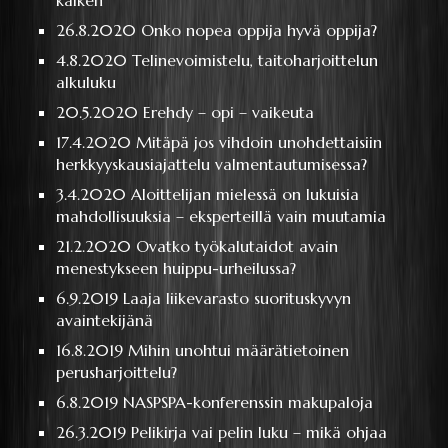
26.8.2020
Onko nopea oppija hyvä oppija?
4.8.2020
Telinevoimistelu, taitoharjoittelun
alkuluku
20.5.2020
Erehdy – opi – vaikeuta
17.4.2020
Mitäpä jos vihdoin unohdettaisiin
herkkyyskausiajattelu valmentautumisessa?
3.4.2020
Aloittelijan mielessä on lukuisia
mahdollisuuksia – eksperteillä vain muutamia
21.2.2020
Ovatko työkalutaidot avain
menestykseen huippu-urheilussa?
6.9.2019
Laaja liikevarasto suorituskyvyn
avaintekijänä
16.8.2019
Mihin unohtui määrätietoinen
perusharjoittelu?
6.8.2019
NASPSPA-konferenssin makupaloja
26.3.2019
Pelikirja vai pelin luku – mikä ohjaa