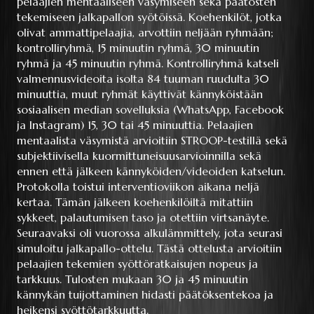
pelaajien mentaaliseen väsymiseen sekä päätösten
tekemiseen jalkapallon syötöissä. Koehenkilöt, jotka
olivat ammattipelaajia, arvottiin neljään ryhmään;
kontrolliryhmä, 15 minuutin ryhmä, 30 minuutin
ryhmä ja 45 minuutin ryhmä. Kontrolliryhmä katseli
valmennusvideoita isolta 84 tuuman ruudulta 30
minuuttia, muut ryhmät käyttivät kännyköistään
sosiaalisen median sovelluksia (WhatsApp, Facebook
ja Instagram) 15, 30 tai 45 minuuttia. Pelaajien
mentaalista väsymistä arvioitiin STROOP-testillä sekä
subjektiivisella kuormittuneisuusarvioinnilla sekä
ennen että jälkeen kännyköiden/videoiden katselun.
Protokolla toistui interventioviikon aikana neljä
kertaa. Tämän jälkeen koehenkilöiltä mitattiin
sykkeet, palautumisen taso ja otettiin virtsanäyte.
Seuraavaksi oli vuorossa alkulämmittely, jota seurasi
simuloitu jalkapallo-ottelu. Tästä ottelusta arvioitiin
pelaajien tekemien syöttöratkaisujen nopeus ja
tarkkuus. Tulosten mukaan 30 ja 45 minuutin
kännykän tuijottaminen hidasti päätöksentekoa ja
heikensi syöttötarkkuutta.