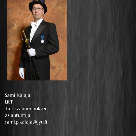
Sami Kalaja
LitT
Taitovalmennuksen
asiantuntija
sami.p.kalaja@jyu.fi