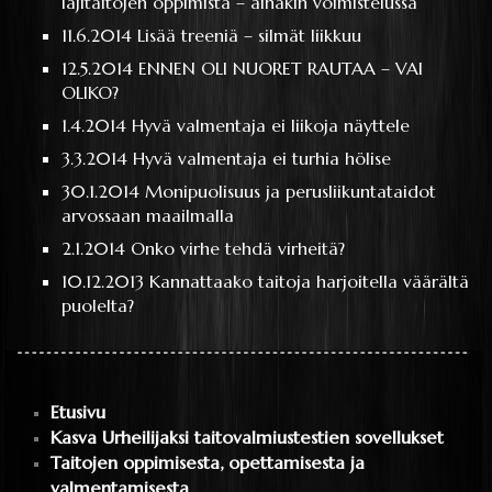
lajitaitojen oppimista – ainakin voimistelussa
11.6.2014
Lisää treeniä – silmät liikkuu
12.5.2014
ENNEN OLI NUORET RAUTAA – VAI
OLIKO?
1.4.2014
Hyvä valmentaja ei liikoja näyttele
3.3.2014
Hyvä valmentaja ei turhia hölise
30.1.2014
Monipuolisuus ja perusliikuntataidot
arvossaan maailmalla
2.1.2014
Onko virhe tehdä virheitä?
10.12.2013
Kannattaako taitoja harjoitella väärältä
puolelta?
Etusivu
Kasva Urheilijaksi taitovalmiustestien sovellukset
Taitojen oppimisesta, opettamisesta ja
valmentamisesta