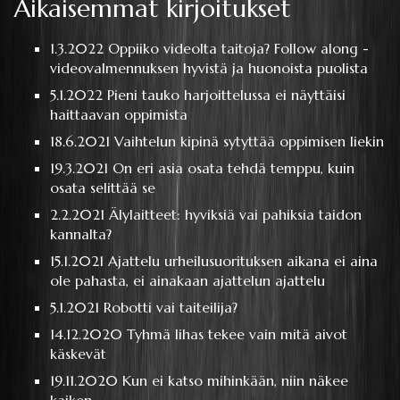
Aikaisemmat kirjoitukset
1.3.2022
Oppiiko videolta taitoja? Follow along -
videovalmennuksen hyvistä ja huonoista puolista
5.1.2022
Pieni tauko harjoittelussa ei näyttäisi
haittaavan oppimista
18.6.2021
Vaihtelun kipinä sytyttää oppimisen liekin
19.3.2021
On eri asia osata tehdä temppu, kuin
osata selittää se
2.2.2021
Älylaitteet: hyviksiä vai pahiksia taidon
kannalta?
15.1.2021
Ajattelu urheilusuorituksen aikana ei aina
ole pahasta, ei ainakaan ajattelun ajattelu
5.1.2021
Robotti vai taiteilija?
14.12.2020
Tyhmä lihas tekee vain mitä aivot
käskevät
19.11.2020
Kun ei katso mihinkään, niin näkee
kaiken