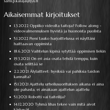
sami.p.kalaja@jyu.fi
Aikaisemmat kirjoitukset
1.3.2022
Oppiiko videolta taitoja? Follow along -
videovalmennuksen hyvistä ja huonoista puolista
5.1.2022
Pieni tauko harjoittelussa ei näyttäisi
haittaavan oppimista
18.6.2021
Vaihtelun kipinä sytyttää oppimisen liekin
19.3.2021
On eri asia osata tehdä temppu, kuin
osata selittää se
2.2.2021
Älylaitteet: hyviksiä vai pahiksia taidon
kannalta?
15.1.2021
Ajattelu urheilusuorituksen aikana ei aina
ole pahasta, ei ainakaan ajattelun ajattelu
5.1.2021
Robotti vai taiteilija?
14.12.2020
Tyhmä lihas tekee vain mitä aivot
käskevät