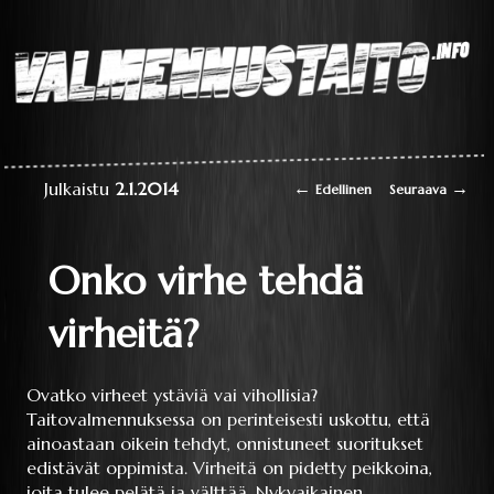
Laaja teoriapaketti
oppimisesta sekä
liikkumisen
perustaitojen
Valmennustaito.info
videokirjasto
Artikkelien selaus
←
→
Julkaistu
2.1.2014
Edellinen
Seuraava
Onko virhe tehdä
virheitä?
Ovatko virheet ystäviä vai vihollisia?
Taitovalmennuksessa on perinteisesti uskottu, että
ainoastaan oikein tehdyt, onnistuneet suoritukset
edistävät oppimista. Virheitä on pidetty peikkoina,
joita tulee pelätä ja välttää. Nykyaikainen