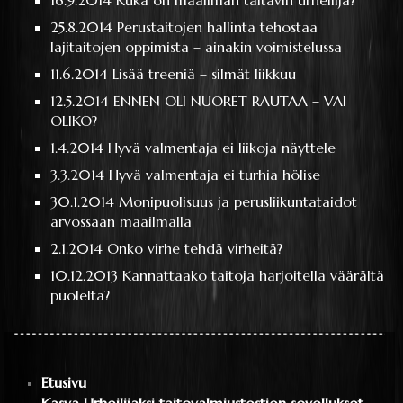
25.8.2014
Perustaitojen hallinta tehostaa
lajitaitojen oppimista – ainakin voimistelussa
11.6.2014
Lisää treeniä – silmät liikkuu
12.5.2014
ENNEN OLI NUORET RAUTAA – VAI
OLIKO?
1.4.2014
Hyvä valmentaja ei liikoja näyttele
3.3.2014
Hyvä valmentaja ei turhia hölise
30.1.2014
Monipuolisuus ja perusliikuntataidot
arvossaan maailmalla
2.1.2014
Onko virhe tehdä virheitä?
10.12.2013
Kannattaako taitoja harjoitella väärältä
puolelta?
Etusivu