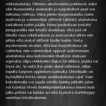
rekkialastuloja. Olimme aikaisemmin pohtineet, mikä
olisi ihannemitta alastulolle ja harjoitelleet juuri sen
mittaisia voltteja. Minä piirsin magnesiumilla rastin
mattoon ja voimistelijat yrittivät tähdätä alastulonsa
tarkalleen rastin päälle. Heinz puolestaan teetätti
jumppareilla niin lyhyitä alastuloja, että pää oli
lähellä osua rekkitankoon ja seuraavaksi sitten niin
pitkiä että matot riittivät hädin tuskin. Vasta
myöhemmin oivalsin, että kun harjoittelussa oli
vaihtelua, niin voimistelijat oppivat säätelemään
alastulonsa aina kulloisenkin tilanteen mukaan
sopivaksi, olipa rekkitanko liukas tai nihkeä, jäykkä tai
löysä etc. Se mitä itse pidin aluksi virheenä, olikin
lopulta tarpeen oppimisen kannalta. Urheilijalle on
hyödyllistä tietää oman suorituskykynsä rajat. Vain
kokeilemalla voi saada selville kuinka pitkälle jalan
voi työntää eteen donkkiponnistuksessa ennen kuin
jalka pettää tai kuinka syvästä kyykystä starttihyppy
onnistuu tehokkaimmin.