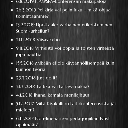
6.8.2019
NASPSPA-konferenssin makupaloja
26.3.2019
Pelikirja vai pelin luku – mikä ohjaa
toimintaamme?
13.2.2019
Upottaako varhainen erikoistuminen
Suomi-urheilun?
21.11.2018
Viisas keho
9.11.2018
Virheistä voi oppia ja toisten virheistä
jopa nauttia
15.5.2018
Mikään ei ole käytännöllisempää kuin
kunnon teoria
29.3.2018
Just do it!
21.2.2018
Tarkka vai taitava näkijä?
4.1.2018
Ihana, kamala monilajisuus
5.12.2017
Mitä Kisakallion taitokonferenssista jäi
mieleen?
6.11.2017
Non-lineaarisen pedagogiikan lyhyt
oppimäärä