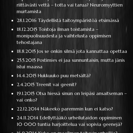
riittävästi vettä – totta vai tarua? Neuromyyttien
murtamista
28.1.2016
Täydellistä taitoympäristöä etsimässä
18.12.2015
Toistoja ilman toistamista –
monipuolisuudesta ja vaihtelusta oppimisen
tehostajana
18.8.2015
Jos se onkin silmä jota kannattaa opettaa
25.5.2015
Postimies ei jaa sunnuntaisin, mutta jänis
istui maassa
14.4.2015
Hukkuuko puu metsältä?
2.4.2015
Treenit vai geenit?
19.1.2015
Otsa hiessä sinun on leipäsi ansaitseman –
vai onko?
22.12.2014
Näkeeko paremmin kun ei katso?
24.11.2014
Edellyttääkö urheilutaidon oppiminen
10 000 tuntia harjoittelua vai sopivia geenejä?
16.9.2014
Kuka on maailman taitavin urheilija?