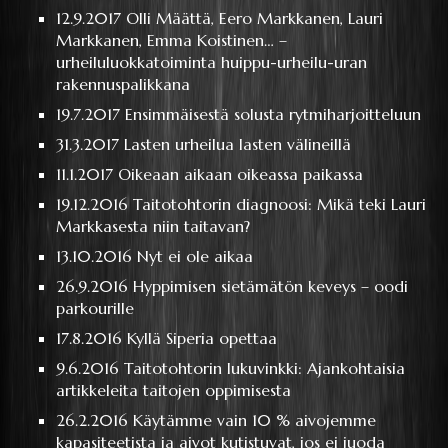
12.9.2017
Olli Määttä, Eero Markkanen, Lauri
Markkanen, Emma Koistinen… –
urheiluluokkatoiminta huippu-urheilu-uran
rakennuspalikkana
19.7.2017
Ensimmäisestä solusta rytmiharjoitteluun
31.3.2017
Lasten urheilua lasten välineillä
11.1.2017
Oikeaan aikaan oikeassa paikassa
19.12.2016
Taitotohtorin diagnoosi: Mikä teki Lauri
Markkasesta niin taitavan?
13.10.2016
Nyt ei ole aikaa
26.9.2016
Hyppimisen sietämätön keveys – oodi
parkourille
17.8.2016
Kyllä Siperia opettaa
9.6.2016
Taitotohtorin lukuvinkki: Ajankohtaisia
artikkeleita taitojen oppimisesta
26.2.2016
Käytämme vain 10 % aivojemme
kapasiteetista ja aivot kutistuvat, jos ei juoda