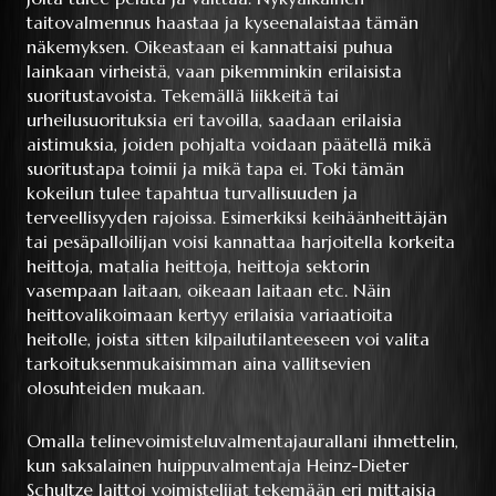
taitovalmennus haastaa ja kyseenalaistaa tämän
näkemyksen. Oikeastaan ei kannattaisi puhua
lainkaan virheistä,
vaan pikemminkin erilaisista
suoritustavoista. Tekemällä liikkeitä tai
urheilusuorituksia eri tavoilla, saadaan erilaisia
aistimuksia, joiden pohjalta voidaan päätellä mikä
suoritustapa toimii ja mikä tapa ei. Toki tämän
kokeilun tulee tapahtua turvallisuuden ja
terveellisyyden rajoissa. Esimerkiksi keihäänheittäjän
tai pesäpalloilijan voisi kannattaa harjoitella korkeita
heittoja, matalia heittoja, heittoja sektorin
vasempaan laitaan, oikeaan laitaan etc. Näin
heittovalikoimaan kertyy erilaisia variaatioita
heitolle, joista sitten kilpailutilanteeseen voi valita
tarkoituksenmukaisimman aina vallitsevien
olosuhteiden mukaan.
Omalla telinevoimisteluvalmentajaurallani ihmettelin,
kun saksalainen huippuvalmentaja Heinz-Dieter
Schultze laittoi voimistelijat tekemään eri mittaisia