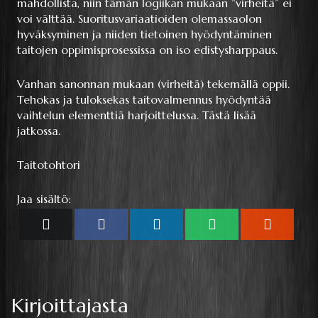
mahdollista, niin tämän logiikan mukaan ”virheitä” ei
voi välttää. Suoritusvariaatioiden olemassaolon
hyväksyminen ja niiden tietoinen hyödyntäminen
taitojen oppimisprosessissa on iso edistysharppaus.
Vanhan sanonnan mukaan (virheitä) tekemällä oppii.
Tehokas ja tuloksekas taitovalmennus hyödyntää
vaihtelun elementtiä harjoittelussa. Tästä lisää
jatkossa.
Taitotohtori
Jaa sisältö:
Share
Share
Share
Share
Share
X
Facebook
LinkedIn
WhatsApp
Reddit
on
on
on
on
on
(Twitter)
Kirjoittajasta