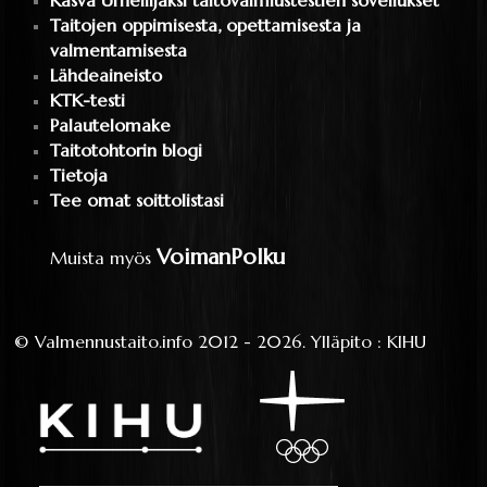
Kasva Urheilijaksi taitovalmiustestien sovellukset
Taitojen oppimisesta, opettamisesta ja
valmentamisesta
Lähdeaineisto
KTK-testi
Palautelomake
Taitotohtorin blogi
Tietoja
Tee omat soittolistasi
VoimanPolku
Muista myös
©
Valmennustaito.info
2012 - 2026.
Ylläpito
:
KIHU