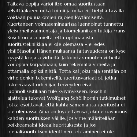
Taitava oppija varioi itse omaa suoritustaan
selvittääkseen mikä toimii ja mikä ei. Tietyllä tavalla
voidaan puhua omien rajojen löytämisestä.
Kuortaneen voimaseminaarissa luennoinut tunnettu
yleisurheiluvalmentaja ja biomekaniikan tutkija Frans
Bosch on sitä mieltä, että optimaalista
suoritustekniikkaa ei ole olemassa – ei edes
yksilötasolla! Hänen mukaansa taitavuudessa on kyse
kyvystä korjata virheitä. Ja kuinkas muuten virheitä
voi oppia korjaamaan, kuin tekemällä virheitä ja
ottamalla opiksi niistä. Totta kai joku raja sentään on
virheidenkin tekemisellä, suoritusvariaatiot, jotka
riskeeraavat urheilijan terveyden eivät
luonnollisestikaan tule kysymykseen. Boschin
ajattelua tukevat Wolfgang Schöllhornin tutkimukset,
jotka osoittavat, että kahta samanlaista suoritusta ei
ole olemassa. Aina on löydettävissä jokin eroavaisuus
kahden suorituksen välille. Jos virhe määritellään
poikkeamaksi ideaalisuorituksesta ja jos
ideaalisuorituksen identtinen toistaminen ei ole