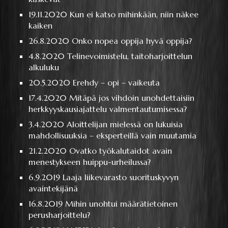
19.11.2020
Kun ei katso mihinkään, niin näkee
kaiken
26.8.2020
Onko nopea oppija hyvä oppija?
4.8.2020
Telinevoimistelu, taitoharjoittelun
alkuluku
20.5.2020
Erehdy – opi – vaikeuta
17.4.2020
Mitäpä jos vihdoin unohdettaisiin
herkkyyskausiajattelu valmentautumisessa?
3.4.2020
Aloittelijan mielessä on lukuisia
mahdollisuuksia – eksperteillä vain muutamia
21.2.2020
Ovatko työkalutaidot avain
menestykseen huippu-urheilussa?
6.9.2019
Laaja liikevarasto suorituskyvyn
avaintekijänä
16.8.2019
Mihin unohtui määrätietoinen
perusharjoittelu?