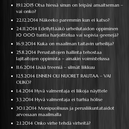
19.1.2015
Otsa hiessä sinun on leipäsi ansaitseman –
vai onko?
22.12.2014
Näkeeko paremmin kun ei katso?
24.11.2014
Edellyttääkö urheilutaidon oppiminen
10 000 tuntia harjoittelua vai sopivia geenejä?
16.9.2014
Kuka on maailman taitavin urheilija?
25.8.2014
Perustaitojen hallinta tehostaa
lajitaitojen oppimista – ainakin voimistelussa
11.6.2014
Lisää treeniä – silmät liikkuu
12.5.2014
ENNEN OLI NUORET RAUTAA – VAI
OLIKO?
1.4.2014
Hyvä valmentaja ei liikoja näyttele
3.3.2014
Hyvä valmentaja ei turhia hölise
30.1.2014
Monipuolisuus ja perusliikuntataidot
arvossaan maailmalla
2.1.2014
Onko virhe tehdä virheitä?