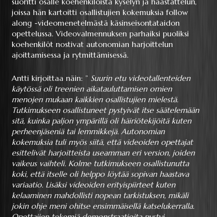
suoritti osalle koehenkilöistä kyselyn ja haastattelun,
joissa hän kartoitti osallistujien kokemuksia follow
along -videomenetelmästä käsinseisontataidon
opettelussa. Videovalmennuksen parhaiksi puoliksi
koehenkilöt nostivat autonomian harjoittelun
ajoittamisessa ja rytmittämisessä.
Antti kirjoittaa näin: ”
Suurin etu videotallenteiden
käytössä oli treenien aikatauluttamisen omien
menojen mukaan kaikkien osallistujien mielestä.
Tutkimukseen osallistuneet pystyivät itse säätelemään
sitä, kuinka paljon ympärillä oli häiriötekijöitä kuten
perheenjäseniä tai lemmikkejä. Autonomian
kokemuksia tuli myös siitä, että videoiden opettajat
esittelivät harjoitteista useamman eri version, joiden
vaikeus vaihteli. Kolme tutkimukseen osallistunutta
koki, että itselle oli helppo löytää sopivan haastava
variaatio. Lisäksi videoiden erityispiirteet kuten
kelaaminen mahdollisti nopean tarkistuksen, mikäli
jokin ohje meni ohitse ensimmäisellä katselukerralla.
Opettajien tekemiä demonstraatioita pystyi