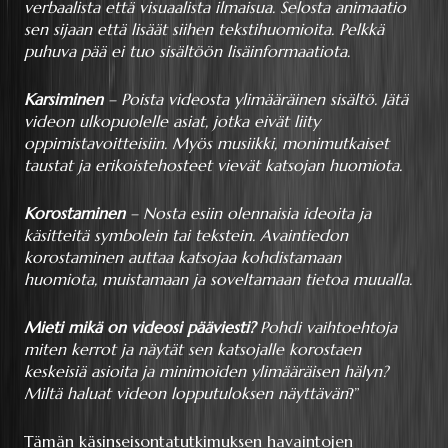
verbaalista että visuaalista ilmaisua. Selosta animaatio
sen sijaan että lisäät siihen tekstihuomioita. Pelkkä
puhuva pää ei tuo sisältöön lisäinformaatiota.
Karsiminen
– Poista videosta ylimääräinen sisältö. Jätä
videon ulkopuolelle asiat, jotka eivät liity
oppimistavoitteisiin. Myös musiikki, monimutkaiset
taustat ja erikoistehosteet vievät katsojan huomiota.
Korostaminen
– Nosta esiin olennaisia ideoita ja
käsitteitä symbolein tai tekstein. Avaintiedon
korostaminen auttaa katsojaa kohdistamaan
huomiota, muistamaan ja soveltamaan tietoa muualla.
Mieti mikä on videosi pääviesti?
Pohdi vaihtoehtoja
miten kerrot ja näytät sen katsojalle korostaen
keskeisiä asioita ja minimoiden ylimääräisen hälyn?
Miltä haluat videon lopputuloksen näyttävän
?”
Tämän käsinseisontatutkimuksen havaintojen