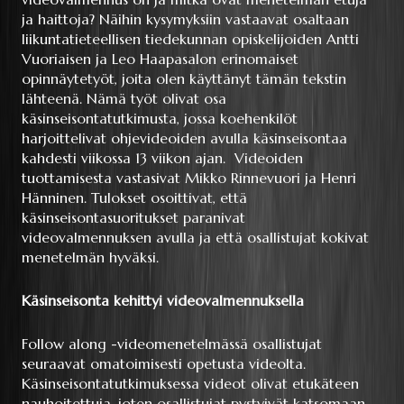
ja haittoja? Näihin kysymyksiin vastaavat osaltaan
liikuntatieteellisen tiedekunnan opiskelijoiden Antti
Vuoriaisen ja Leo Haapasalon erinomaiset
opinnäytetyöt, joita olen käyttänyt tämän tekstin
lähteenä. Nämä työt olivat osa
käsinseisontatutkimusta, jossa koehenkilöt
harjoittelivat ohjevideoiden avulla käsinseisontaa
kahdesti viikossa 13 viikon ajan. Videoiden
tuottamisesta vastasivat Mikko Rinnevuori ja Henri
Hänninen. Tulokset osoittivat, että
käsinseisontasuoritukset paranivat
videovalmennuksen avulla ja että osallistujat kokivat
menetelmän hyväksi.
Käsinseisonta kehittyi videovalmennuksella
Follow along -videomenetelmässä osallistujat
seuraavat omatoimisesti opetusta videolta.
Käsinseisontatutkimuksessa videot olivat etukäteen
nauhoitettuja, joten osallistujat pystyivät katsomaan