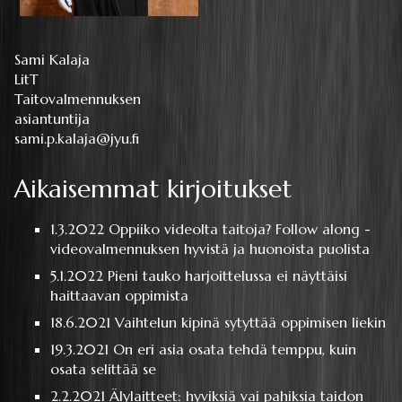
Sami Kalaja
LitT
Taitovalmennuksen
asiantuntija
sami.p.kalaja@jyu.fi
Aikaisemmat kirjoitukset
1.3.2022
Oppiiko videolta taitoja? Follow along -
videovalmennuksen hyvistä ja huonoista puolista
5.1.2022
Pieni tauko harjoittelussa ei näyttäisi
haittaavan oppimista
18.6.2021
Vaihtelun kipinä sytyttää oppimisen liekin
19.3.2021
On eri asia osata tehdä temppu, kuin
osata selittää se
2.2.2021
Älylaitteet: hyviksiä vai pahiksia taidon