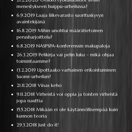
menestykseen huippu-urheilussa?
6.9.2019
Laaja liikevarasto suorituskyvyn
avaintekijänä
16.8.2019
Mihin unohtui määrätietoinen
perusharjoittelu?
6.8.2019
NASPSPA-konferenssin makupaloja
26.3.2019
Pelikirja vai pelin luku – mikä ohjaa
toimintaamme?
13.2.2019
Upottaako varhainen erikoistuminen
Suomi-urheilun?
21.11.2018
Viisas keho
9.11.2018
Virheistä voi oppia ja toisten virheistä
jopa nauttia
15.5.2018
Mikään ei ole käytännöllisempää kuin
kunnon teoria
29.3.2018
Just do it!