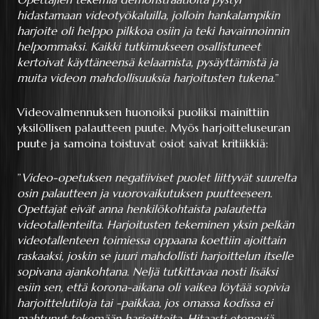
hidastamaan videotyökaluilla, jolloin hankalampikin
harjoite oli helppo pilkkoa osiin ja teki havainnoinnin
helpommaksi. Kaikki tutkimukseen osallistuneet
kertoivat käyttäneensä kelaamista, pysäyttämistä ja
muita videon mahdollisuuksia harjoitusten tukena
.”
Videovalmennuksen huonoiksi puoliksi mainittiin
yksilöllisen palautteen puute. Myös harjoitteluseuran
puute ja samoina toistuvat osiot saivat kritiikkiä:
”
Video-opetuksen negatiiviset puolet liittyvät suurelta
osin palautteen ja vuorovaikutuksen puutteeseen.
Opettajat eivät anna henkilökohtaista palautetta
videotallenteilta. Harjoitusten tekeminen yksin pelkän
videotallenteen toimiessa oppaana koettiin ajoittain
raskaaksi, joskin se juuri mahdollisti harjoittelun itselle
sopivana ajankohtana. Neljä tutkittavaa nosti lisäksi
esiin sen, että korona-aikana oli vaikea löytää sopivia
harjoittelutiloja tai -paikkaa, jos omassa kodissa ei
mahtunut tekemään harjoitteita. Hitaasti eteneviä