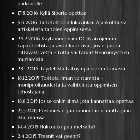
parkourille
17.8.2016
Kyllä Siperia opettaa
9.6.2016
Taitotohtorin lukuvinkki: Ajankohtaisia
artikkeleita taitojen oppimisesta
26.2.2016
Käytämme vain 10 % aivojemme
kapasiteetista ja aivot kutistuvat, jos ei juoda
riittävästi vettä – totta vai tarua? Neuromyyttien
murtamista
28.1.2016
Täydellistä taitoympäristöä etsimässä
18.12.2015
Toistoja ilman toistamista –
monipuolisuudesta ja vaihtelusta oppimisen
tehostajana
18.8.2015
Jos se onkin silmä jota kannattaa opettaa
25.5.2015
Postimies ei jaa sunnuntaisin, mutta jänis
istui maassa
14.4.2015
Hukkuuko puu metsältä?
2.4.2015
Treenit vai geenit?