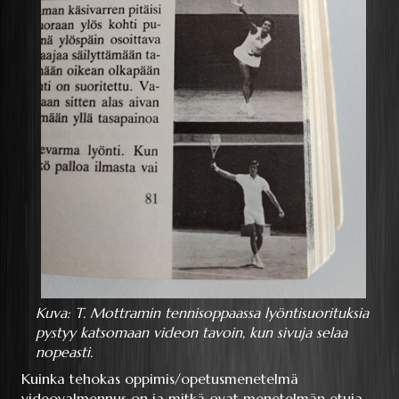
Kuva: T. Mottramin tennisoppaassa lyöntisuorituksia
pystyy katsomaan videon tavoin, kun sivuja selaa
nopeasti.
Kuinka tehokas oppimis/opetusmenetelmä
videovalmennus on ja mitkä ovat menetelmän etuja