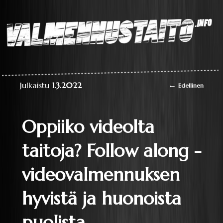
Laaja teoriapaketti
oppimisesta sekä
liikkumisen
perustaitojen
Valmennustaito.info
videokirjasto
Artikkelien
←
Julkaistu
1.3.2022
Edellinen
selaus
Oppiiko videolta
taitoja? Follow along -
videovalmennuksen
hyvistä ja huonoista
puolista