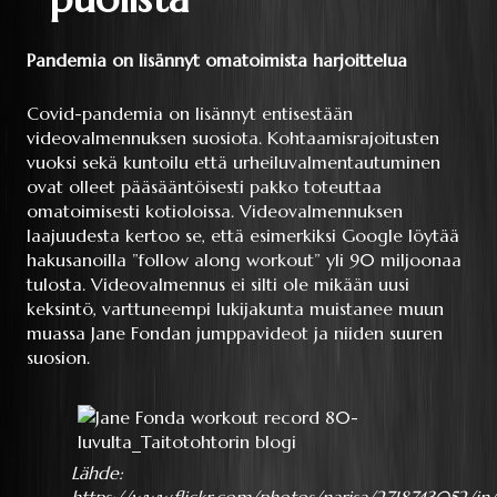
Pandemia on lisännyt omatoimista harjoittelua
Covid-pandemia on lisännyt entisestään
videovalmennuksen suosiota. Kohtaamisrajoitusten
vuoksi sekä kuntoilu että urheiluvalmentautuminen
ovat olleet pääsääntöisesti pakko toteuttaa
omatoimisesti kotioloissa. Videovalmennuksen
laajuudesta kertoo se, että esimerkiksi Google löytää
hakusanoilla ”follow along workout” yli 90 miljoonaa
tulosta. Videovalmennus ei silti ole mikään uusi
keksintö, varttuneempi lukijakunta muistanee muun
muassa Jane Fondan jumppavideot ja niiden suuren
suosion.
Lähde: