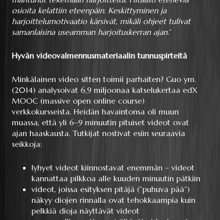
osioita kelattiin eteenpäin. Keskittyminen ja
harjoittelumotivaatio kärsivät, mikäli ohjeet tulivat
samanlaisina useamman harjoituskerran ajan
.”
Hyvän videovalmennusmateriaalin tunnuspirteitä
Minkälainen video sitten toimii parhaiten? Guo ym.
(2014) analysoivat 6,9 miljoonaa katselukertaa edX
MOOC (massive open online course)
verkkokursseista. Heidän havaintonsa oli muun
muassa, että yli 6–9 minuutin pituiset videot ovat
ajan haaskausta. Tutkijat nostivat esiin seuraavia
seikkoja:
lyhyet videot kiinnostavat enemmän – videot
kannattaa pilkkoa alle kuuden minuutin pätkiin
videot, joissa esityksen pitäjä (”puhuva pää”)
näkyy diojen rinnalla ovat tehokkaampia kuin
pelkkiä dioja näyttävät videot