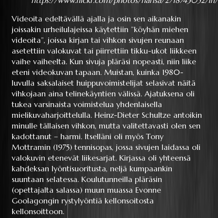
https://www.flickr.com/photos/narisa/2718743052/i
Videoita edeltävällä ajalla ja osin sen aikanakin
joissakin urheilulajeissa käytettiin ”köyhän miehen
videoita”, joissa kirjan tai vihkon sivujen reunaan
asetettiin valokuvat tai piirrettiin tikku-ukot liikkeen
vaihe vaiheelta. Kun sivuja pläräsi nopeasti, niin liike
eteni videokuvan tapaan. Muistan, kuinka 1980-
luvulla saksalaiset huippuvoimistelijat selasivat näitä
vihkojaan aina telinekäyntien välissä. Ajatuksena oli
tukea varsinaista voimistelua yhdenlaisella
mielikuvaharjoittelulla. Heinz-Dieter Schultze antoikin
minulle tällaisen vihkon, mutta valitettavasti olen sen
kadottanut – harmi. Itselläni oli myös Tony
Mottramin (1975) tennisopas, jossa sivujen laidassa oli
valokuvin etenevät liikesarjat. Kirjassa oli yhteensä
kahdeksan lyöntisuoritusta, neljä kumpaankin
suuntaan selatessa. Koulutunneilla pläräsin
(opettajalta salassa) muun muassa Evonne
Goolagongin rystylyöntiä kellonsoitosta
kellonsoittoon.