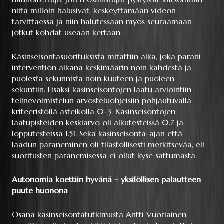
niitä milloin halusivat, keskeyttämään videon
tarvittaessa ja niin halutessaan myös seuraamaan
jotkut kohdat useaan kertaan.
Käsinseisontasuorituksista mitattiin aika, joka parani
intervention aikana keskimäärin noin kahdesta ja
puolesta sekunnista noin kuuteen ja puoleen
sekuntiin. Lisäksi käsinseisontojen laatu arviointiin
telinevoimistelun arvosteluohjeisiin pohjautuvalla
kriteeristöllä asteikolla 0-3. Käsinseisontojen
laatupisteiden keskiarvo oli alkutesteissä 0.7 ja
lopputesteissä 1.51. Sekä käsinseisonta-ajan että
laadun paraneminen oli tilastollisesti merkitsevää, eli
suoritusten paranemisessa ei ollut kyse sattumasta.
Autonomia koettiin hyvänä – yksilöllisen palautteen
puute huonona
Osana käsinseisontatutkimusta Antti Vuoriainen