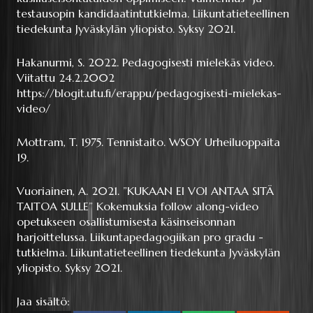
testausopin kandidaatintutkielma. Liikuntatieteellinen
tiedekunta Jyväskylän yliopisto. Syksy 2021.
Hakanurmi, S. 2022. Pedagogisesti mielekäs video.
Viitattu 24.2.2002
https://blogit.utu.fi/erappu/pedagogisesti-mielekas-
video/
Mottram, T. 1975. Tennistaito. WSOY Urheiluoppaita
19.
Vuoriainen, A. 2021. ”KUKAAN EI VOI ANTAA SITÄ
TAITOA SULLE” Kokemuksia follow along-video
opetukseen osallistumisesta käsinseisonnan
harjoittelussa. Liikuntapedagogiikan pro gradu -
tutkielma. Liikuntatieteellinen tiedekunta Jyväskylän
yliopisto. Syksy 2021.
Jaa sisältö: