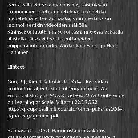
perusteella videovalmennus näyttäisi olevan
erinomainen opetusmenetelmä. Toki pelkkä
menetelmä ei tee autuaaksi, suuri merkitys on
luonnollisestikin videoiden sisällöllä.
Käsinseisontatutkimus seisoi tässä mielessä vakaalla
alustalla, kiitos videot toteuttaneiden
huippuasiantuntijoiden Mikko Rinnevuori ja Henri
Hänninen.
Lähteet
:
Guo, P. J., Kim, J. & Robin, R. 2014. How video
production affects student engagement: An
empirical study of MOOC videos. ACM Conference
on Learning at Scale. Viitattu 22.2.2022
http://groups.csail.mit.edu/uid/other-pubs/las2014-
pguo-engagement.pdf
.
Haapasalo, L. 2021. Harjoitustauon vaikutus
käsilläseisontataidon oppimiseen. Valmennus- ja