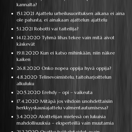
kannalta?
15.1.2021
Ajattelu urheilusuorituksen aikana ei aina
ole pahasta, ei ainakaan ajattelun ajattelu
5.1.2021
Robotti vai taiteilija?
14.12.2020
Tyhmä lihas tekee vain mitä aivot
käskevät
19.11.2020
Kun ei katso mihinkään, niin näkee
kaiken
26.8.2020
Onko nopea oppija hyvä oppija?
4.8.2020
Telinevoimistelu, taitoharjoittelun
alkuluku
20.5.2020
Erehdy – opi – vaikeuta
17.4.2020
Mitäpä jos vihdoin unohdettaisiin
herkkyyskausiajattelu valmentautumisessa?
3.4.2020
Aloittelijan mielessä on lukuisia
mahdollisuuksia – eksperteillä vain muutamia
21.2.2020
Ovatko työkalutaidot avain