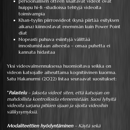
persoonallisen otteen sisältävät videot ovat
huippu hi-fi -studioissa tehtyjä videoita
toimivampia
Khan-tyylin piirrosvideot (kynä piirtää esityksen
aikana) kiinnostavat enemmän kuin Power Point
diat
Nopeasti puhuva esiintyjä välittää
innostumistaan aiheesta – omaa puhetta ei
kannata hidastaa
Yksi videovalmennuksessa huomioitava seikka on
videon katsojalle aiheuttama kognitiivinen kuorma.
Satu Hakanurmi (2022) listaa seuraavat suositukset:
”
Palastelu
– Jaksota videot siten, että katsojan on
mahdollista kontrolloida etenemistään. Suosi lyhyitä
videoita sarjana pitkien sijaan ja sijoita videoihin
välikysymyksiä.
Modaliteettien hyödyntäminen
– Käytä sekä