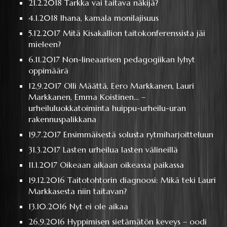
21.2.2018
Tarkka vai taitava näkijä?
4.1.2018
Ihana, kamala monilajisuus
5.12.2017
Mitä Kisakallion taitokonferenssista jäi
mieleen?
6.11.2017
Non-lineaarisen pedagogiikan lyhyt
oppimäärä
12.9.2017
Olli Määttä, Eero Markkanen, Lauri
Markkanen, Emma Koistinen… –
urheiluluokkatoiminta huippu-urheilu-uran
rakennuspalikkana
19.7.2017
Ensimmäisestä solusta rytmiharjoitteluun
31.3.2017
Lasten urheilua lasten välineillä
11.1.2017
Oikeaan aikaan oikeassa paikassa
19.12.2016
Taitotohtorin diagnoosi: Mikä teki Lauri
Markkasesta niin taitavan?
13.10.2016
Nyt ei ole aikaa
26.9.2016
Hyppimisen sietämätön keveys – oodi