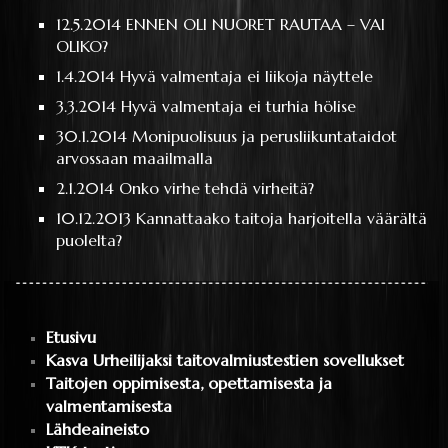
12.5.2014
ENNEN OLI NUORET RAUTAA – VAI
OLIKO?
1.4.2014
Hyvä valmentaja ei liikoja näyttele
3.3.2014
Hyvä valmentaja ei turhia hölise
30.1.2014
Monipuolisuus ja perusliikuntataidot
arvossaan maailmalla
2.1.2014
Onko virhe tehdä virheitä?
10.12.2013
Kannattaako taitoja harjoitella väärältä
puolelta?
Etusivu
Kasva Urheilijaksi taitovalmiustestien sovellukset
Taitojen oppimisesta, opettamisesta ja
valmentamisesta
Lähdeaineisto