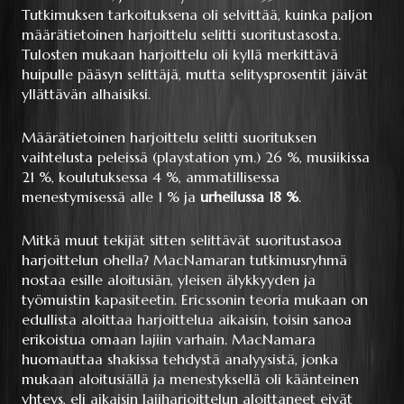
Tutkimuksen tarkoituksena oli selvittää, kuinka paljon
määrätietoinen harjoittelu selitti suoritustasosta.
Tulosten mukaan harjoittelu oli kyllä merkittävä
huipulle pääsyn selittäjä, mutta selitysprosentit jäivät
yllättävän alhaisiksi.
Määrätietoinen harjoittelu selitti suorituksen
vaihtelusta peleissä (playstation ym.) 26 %, musiikissa
21 %, koulutuksessa 4 %, ammatillisessa
menestymisessä alle 1 % ja
urheilussa 18 %
.
Mitkä muut tekijät sitten selittävät suoritustasoa
harjoittelun ohella? MacNamaran tutkimusryhmä
nostaa esille aloitusiän, yleisen älykkyyden ja
työmuistin kapasiteetin. Ericssonin teoria mukaan on
edullista aloittaa harjoittelua aikaisin, toisin sanoa
erikoistua omaan lajiin varhain. MacNamara
huomauttaa shakissa tehdystä analyysistä, jonka
mukaan aloitusiällä ja menestyksellä oli käänteinen
yhteys, eli aikaisin lajiharjoittelun aloittaneet eivät