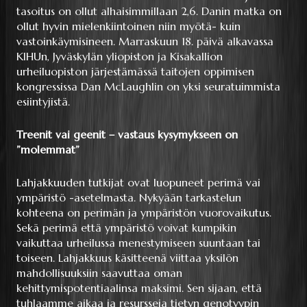
tasoitus on ollut alhaisimmillaan 2,6. Danin matka on
ollut hyvin mielenkiintoinen niin myötä- kuin
vastoinkäymisineen. Marraskuun 18. päivä alkavassa
KIHUn, Jyväskylän yliopiston ja Kisakallion
urheiluopiston järjestämässä taitojen oppimisen
kongressissa Dan McLaughlin on yksi seuratuimmista
esiintyjistä.
Treenit vai geenit – vastaus kysymykseen on
”molemmat”
Lahjakkuuden tutkijat ovat luopuneet perimä vai
ympäristö -asetelmasta. Nykyään tarkastelun
kohteena on perimän ja ympäristön vuorovaikutus.
Sekä perimä että ympäristö voivat kumpikin
vaikuttaa urheilussa menestymiseen suuntaan tai
toiseen. Lahjakkuus käsitteenä viittaa yksilön
mahdollisuuksiin saavuttaa oman
kehittymispotentiaalinsa maksimi. Sen sijaan, että
tuhlaamme aikaa ja resursseja tietyn genotyypin