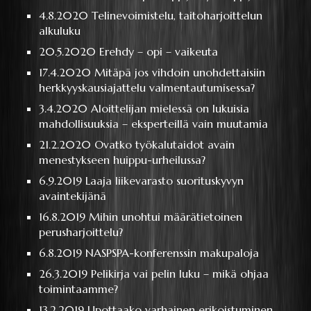
4.8.2020
Telinevoimistelu, taitoharjoittelun
alkuluku
20.5.2020
Erehdy – opi – vaikeuta
17.4.2020
Mitäpä jos vihdoin unohdettaisiin
herkkyyskausiajattelu valmentautumisessa?
3.4.2020
Aloittelijan mielessä on lukuisia
mahdollisuuksia – eksperteillä vain muutamia
21.2.2020
Ovatko työkalutaidot avain
menestykseen huippu-urheilussa?
6.9.2019
Laaja liikevarasto suorituskyvyn
avaintekijänä
16.8.2019
Mihin unohtui määrätietoinen
perusharjoittelu?
6.8.2019
NASPSPA-konferenssin makupaloja
26.3.2019
Pelikirja vai pelin luku – mikä ohjaa
toimintaamme?
13.2.2019
Upottaako varhainen erikoistuminen