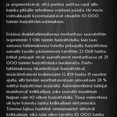
ja argumentoivat, että perimä asettaa rajat sille,
kuinka pitkälle urheilussa voidaan päästä. He myös
voimakkaasti kyseenalaistavat eksaktin 10 000
tunnin harjoitteluvaatimuksen.
Eräässä shakkitutkimuksessa mestaritaso saavutettiin
nopeimmin 3 016 tunnin harjoittelulla, kun taas
samassa tutkimuksessa toisella pelaajalla harjoittelua
samalle tasolle pääsemiseen tarvittiin 23 068 tuntia.
Jotkut pelaajat eivät saavuttaneet mestaritasoa yli 25
000 tunnin harjoittelusta huolimatta. Darts-
tutkimuksessa tikanheittäjät harjoittelivat
määrätietoisesti keskimäärin 12 839 tuntia 15 vuoden
ajalla, silti heidän suoritustasostaan ainoastaan 28 %
selittyi harjoittelun määrällä. Ääriesimerkkinä tutkijat
mainitsevat kelkkailijan, joka saavutti maailman
huipun vain 10 viikon harjoittelulla. Tässä esimerkissä
oli kyse toisesta lajista kelkkailuun siirtymisestä.
Toisessa lajissa hankitut ominaisuudet siirtyivät
kelkkailuun, eikä näin ollen tarvittu 10 000 tuntia