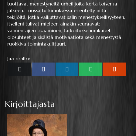
tuottavat menestyneitä urheilijoita kerta toisensa
jälkeen. Tuossa tutkimuksessa ei eritelty niitä
tekijöitä, jotka vaikuttavat salin menestyksellisyyteen,
itselleni tulivat mieleen ainakin seuraavat;
valmentajien osaaminen, tarkoituksenmukaiset
olosuhteet ja sisäistä motivaatiota sekä menestystä
ruokkiva toimintakulttuuri.
Jaa sisältö:
Share
Share
Share
Share
Share
X
Facebook
LinkedIn
WhatsApp
Reddit
on
on
on
on
on
(Twitter)
Kirjoittajasta