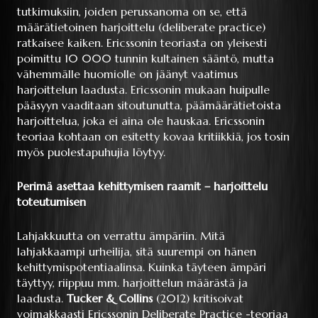
tutkimuksiin, joiden perussanoma on se, että
määrätietoinen harjoittelu (deliberate practice)
ratkaisee kaiken. Ericssonin teoriasta on yleisesti
poimittu 10 000 tunnin kultainen sääntö, mutta
vähemmälle huomiolle on jäänyt vaatimus
harjoittelun laadusta. Ericssonin mukaan huipulle
pääsyyn vaaditaan sitoutunutta, päämäärätietoista
harjoittelua, joka ei aina ole hauskaa. Ericssonin
teoriaa kohtaan on esitetty kovaa kritiikkiä, jos tosin
myös puolestapuhujia löytyy.
Perimä asettaa kehittymisen raamit – harjoittelu
toteutumisen
Lahjakkuutta on verrattu ämpäriin. Mitä
lahjakkaampi urheilija, sitä suurempi on hänen
kehittymispotentiaalinsa. Kuinka täyteen ämpäri
täyttyy, riippuu mm. harjoittelun määrästä ja
laadusta.
Tucker & Collins
(2012) kritisoivat
voimakkaasti Ericssonin Deliberate Practice -teoriaa