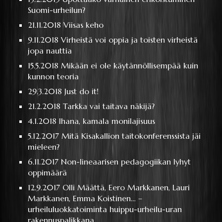
Suomi-urheilun?
21.11.2018
Viisas keho
9.11.2018
Virheistä voi oppia ja toisten virheistä
jopa nauttia
15.5.2018
Mikään ei ole käytännöllisempää kuin
kunnon teoria
29.3.2018
Just do it!
21.2.2018
Tarkka vai taitava näkijä?
4.1.2018
Ihana, kamala monilajisuus
5.12.2017
Mitä Kisakallion taitokonferenssista jäi
mieleen?
6.11.2017
Non-lineaarisen pedagogiikan lyhyt
oppimäärä
12.9.2017
Olli Määttä, Eero Markkanen, Lauri
Markkanen, Emma Koistinen… –
urheiluluokkatoiminta huippu-urheilu-uran
rakennuspalikkana