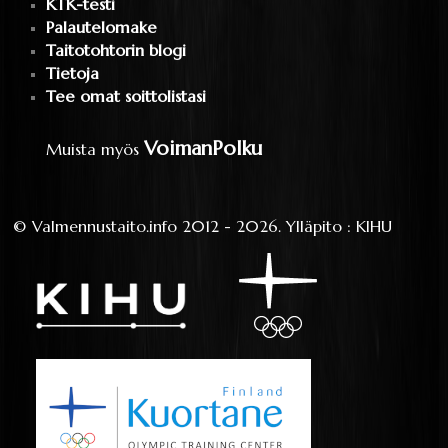
KTK-testi
Palautelomake
Taitotohtorin blogi
Tietoja
Tee omat soittolistasi
VoimanPolku
Muista myös
©
Valmennustaito.info
2012 - 2026.
Ylläpito
:
KIHU