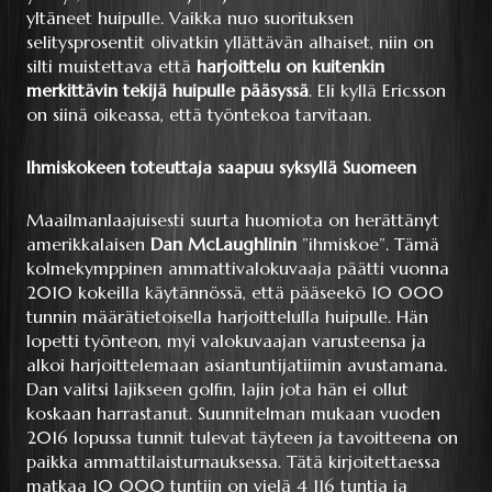
yltäneet huipulle. Vaikka nuo suorituksen
selitysprosentit olivatkin yllättävän alhaiset, niin on
silti muistettava että
harjoittelu on kuitenkin
merkittävin tekijä huipulle pääsyssä
. Eli kyllä Ericsson
on siinä oikeassa, että työntekoa tarvitaan.
Ihmiskokeen toteuttaja saapuu syksyllä Suomeen
Maailmanlaajuisesti suurta huomiota on herättänyt
amerikkalaisen
Dan McLaughlinin
”ihmiskoe”. Tämä
kolmekymppinen ammattivalokuvaaja päätti vuonna
2010 kokeilla käytännössä, että pääseekö 10 000
tunnin määrätietoisella harjoittelulla huipulle. Hän
lopetti työnteon, myi valokuvaajan varusteensa ja
alkoi harjoittelemaan asiantuntijatiimin avustamana.
Dan valitsi lajikseen golfin, lajin jota hän ei ollut
koskaan harrastanut. Suunnitelman mukaan vuoden
2016 lopussa tunnit tulevat täyteen ja tavoitteena on
paikka ammattilaisturnauksessa. Tätä kirjoitettaessa
matkaa 10 000 tuntiin on vielä 4 116 tuntia ja