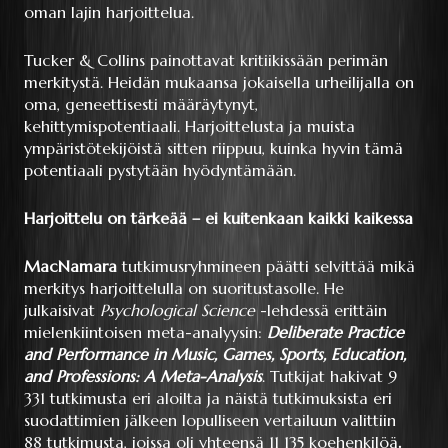
oman lajin harjoittelua.
Tucker & Collins painottavat kritiikissään perimän
merkitystä. Heidän mukaansa jokaisella urheilijalla on
oma, geneettisesti määräytynyt,
kehittymispotentiaali. Harjoittelusta ja muista
ympäristötekijöistä sitten riippuu, kuinka hyvin tämä
potentiaali pystytään hyödyntämään.
Harjoittelu on tärkeää – ei kuitenkaan kaikki kaikessa
MacNamara
tutkimusryhmineen päätti selvittää mikä
merkitys harjoittelulla on suoritustasolle. He
julkaisivat
Psychological Science
-lehdessä erittäin
mielenkiintoisen meta-analyysin:
Deliberate Practice
and Performance in Music, Games, Sports, Education,
and Professions: A Meta-Analysis
. Tutkijat hakivat 9
331 tutkimusta eri aloilta ja näistä tutkimuksista eri
suodattimien jälkeen lopulliseen vertailuun valittiin
88 tutkimusta, joissa oli yhteensä 11 135 koehenkilöä
.