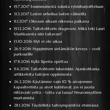
19.7.2017
Ensimmäisestä solusta rytmiharjoitteluun
31.3.2017
Lasten urheilua lasten välineillä
11.1.2017
Oikeaan aikaan oikeassa paikassa
19.12.2016
Taitotohtorin diagnoosi: Mikä teki Lauri
Markkasesta niin taitavan?
13.10.2016
Nyt ei ole aikaa
26.9.2016
Hyppimisen sietämätön keveys – oodi
parkourille
17.8.2016
Kyllä Siperia opettaa
9.6.2016
Taitotohtorin lukuvinkki: Ajankohtaisia
artikkeleita taitojen oppimisesta
26.2.2016
Käytämme vain 10 % aivojemme
kapasiteetista ja aivot kutistuvat, jos ei juoda
riittävästi vettä – totta vai tarua? Neuromyyttien
murtamista
28.1.2016
Täydellistä taitoympäristöä etsimässä