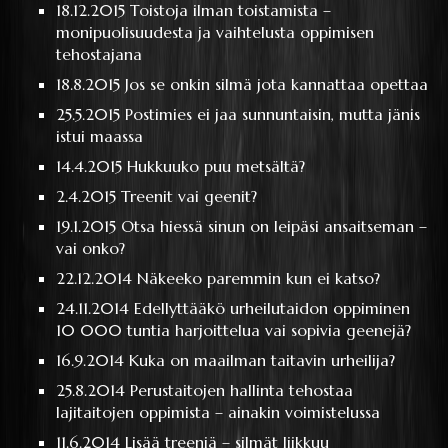
18.12.2015
Toistoja ilman toistamista –
monipuolisuudesta ja vaihtelusta oppimisen
tehostajana
18.8.2015
Jos se onkin silmä jota kannattaa opettaa
25.5.2015
Postimies ei jaa sunnuntaisin, mutta jänis
istui maassa
14.4.2015
Hukkuuko puu metsältä?
2.4.2015
Treenit vai geenit?
19.1.2015
Otsa hiessä sinun on leipäsi ansaitseman –
vai onko?
22.12.2014
Näkeeko paremmin kun ei katso?
24.11.2014
Edellyttääkö urheilutaidon oppiminen
10 000 tuntia harjoittelua vai sopivia geenejä?
16.9.2014
Kuka on maailman taitavin urheilija?
25.8.2014
Perustaitojen hallinta tehostaa
lajitaitojen oppimista – ainakin voimistelussa
11.6.2014
Lisää treeniä – silmät liikkuu