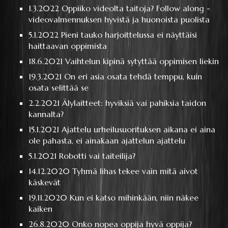
1.3.2022
Oppiiko videolta taitoja? Follow along -
videovalmennuksen hyvistä ja huonoista puolista
5.1.2022
Pieni tauko harjoittelussa ei näyttäisi
haittaavan oppimista
18.6.2021
Vaihtelun kipinä sytyttää oppimisen liekin
19.3.2021
On eri asia osata tehdä temppu, kuin
osata selittää se
2.2.2021
Älylaitteet: hyviksiä vai pahiksia taidon
kannalta?
15.1.2021
Ajattelu urheilusuorituksen aikana ei aina
ole pahasta, ei ainakaan ajattelun ajattelu
5.1.2021
Robotti vai taiteilija?
14.12.2020
Tyhmä lihas tekee vain mitä aivot
käskevät
19.11.2020
Kun ei katso mihinkään, niin näkee
kaiken
26.8.2020
Onko nopea oppija hyvä oppija?