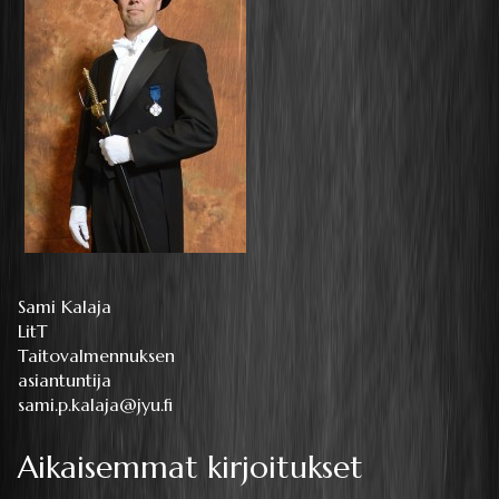
Sami Kalaja
LitT
Taitovalmennuksen
asiantuntija
sami.p.kalaja@jyu.fi
Aikaisemmat kirjoitukset