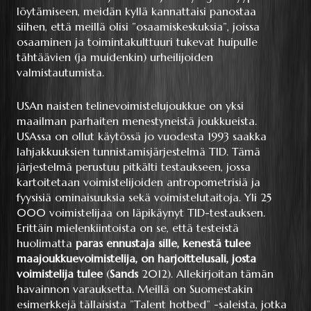
löytämiseen, meidän kyllä kannattaisi panostaa
siihen, että meillä olisi ”osaamiskeskuksia”, joissa
osaaminen ja toimintakulttuuri tukevat huipulle
tähtäävien (ja muidenkin) urheilijoiden
valmistautumista.
USAn naisten telinevoimistelujoukkue on yksi
maailman parhaiten menestyneistä joukkueista.
USAssa on ollut käytössä jo vuodesta 1993 saakka
lahjakkuuksien tunnistamisjärjestelmä TID. Tämä
järjestelmä perustuu pitkälti testaukseen, jossa
kartoitetaan voimistelijoiden antropometrisiä ja
fyysisiä ominaisuuksia sekä voimistelutaitoja. Yli 25
000 voimistelijaa on läpikäynyt TID-testauksen.
Erittäin mielenkiintoista on se, että testeistä
huolimatta
paras ennustaja sille, kenestä tulee
maajoukkuevoimistelija, on harjoittelusali, josta
voimistelija tulee
(
Sands
2012). Allekirjoitan tämän
havainnon varauksetta. Meillä on Suomestakin
esimerkkejä tällaisista ”Talent hotbed” -saleista, jotka