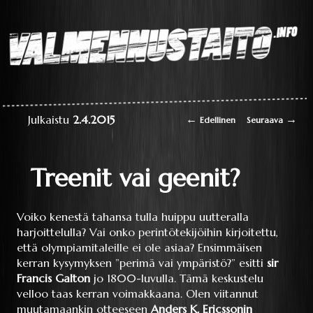
Laaja teoriapaketti
oppimisesta sekä
liikkumisen
perustaitojen
Valmennustaito.info
videokirjasto
Artikkelien selaus
←
→
Julkaistu
2.4.2015
Edellinen
Seuraava
Treenit vai geenit?
Voiko kenestä tahansa tulla huippu uutteralla
harjoittelulla? Vai onko perintötekijöihin kirjoitettu,
että olympiamitaleille ei ole asiaa? Ensimmäisen
kerran kysymyksen ”perimä vai ympäristö?” esitti
sir
Francis Galton
jo 1800-luvulla. Tämä keskustelu
velloo taas kerran voimakkaana. Olen viitannut
muutamaankin otteeseen
Anders K. Ericssonin