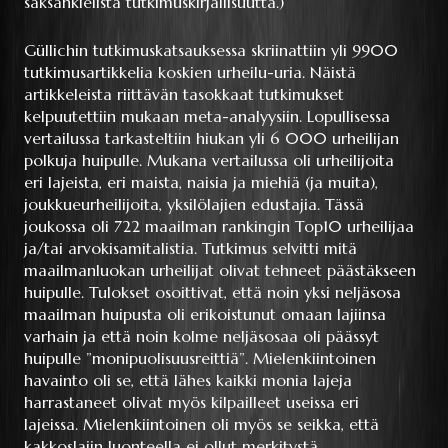
saksankielistä tutkimuskirjallisuutta.)
Güllichin tutkimuskatsauksessa skriinattiin yli 9900
tutkimusartikkelia koskien urheilu-uria. Näistä
artikkeleista riittävän tasokkaat tutkimukset
kelpuutettiin mukaan meta-analyysiin. Lopullisessa
vertailussa tarkasteltiin hiukan yli 6 000 urheilijan
polkuja huipulle. Mukana vertailussa oli urheilijoita
eri lajeista, eri maista, naisia ja miehiä (ja muita),
joukkueurheilijoita, yksilölajien edustajia. Tässä
joukossa oli 722 maailman rankingin Top10 urheilijaa
ja/tai arvokisamitalistia. Tutkimus selvitti mitä
maailmanluokan urheilijat olivat tehneet päästäkseen
huipulle. Tulokset osoittivat, että noin yksi neljäsosa
maailman huipusta oli erikoistunut omaan lajiinsa
varhain ja että noin kolme neljäsosaa oli päässyt
huipulle ”monipuolisuusreittiä”. Mielenkiintoinen
havainto oli se, että lähes kaikki monia lajeja
harrastaneet olivat myös kilpailleet useissa eri
lajeissa. Mielenkiintoinen oli myös se seikka, että
kakkoslajin luonteella ei ollut merkitystä.