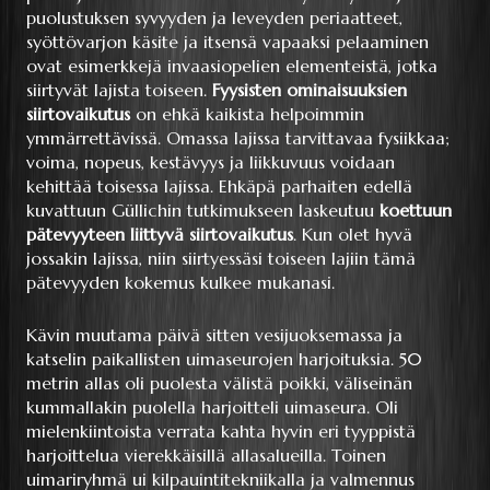
puolustuksen syvyyden ja leveyden periaatteet,
syöttövarjon käsite ja itsensä vapaaksi pelaaminen
ovat esimerkkejä invaasiopelien elementeistä, jotka
siirtyvät lajista toiseen.
Fyysisten ominaisuuksien
siirtovaikutus
on ehkä kaikista helpoimmin
ymmärrettävissä. Omassa lajissa tarvittavaa fysiikkaa;
voima, nopeus, kestävyys ja liikkuvuus voidaan
kehittää toisessa lajissa. Ehkäpä parhaiten edellä
kuvattuun Güllichin tutkimukseen laskeutuu
koettuun
pätevyyteen liittyvä siirtovaikutus
. Kun olet hyvä
jossakin lajissa, niin siirtyessäsi toiseen lajiin tämä
pätevyyden kokemus kulkee mukanasi.
Kävin muutama päivä sitten vesijuoksemassa ja
katselin paikallisten uimaseurojen harjoituksia. 50
metrin allas oli puolesta välistä poikki, väliseinän
kummallakin puolella harjoitteli uimaseura. Oli
mielenkiintoista verrata kahta hyvin eri tyyppistä
harjoittelua vierekkäisillä allasalueilla. Toinen
uimariryhmä ui kilpauintitekniikalla ja valmennus