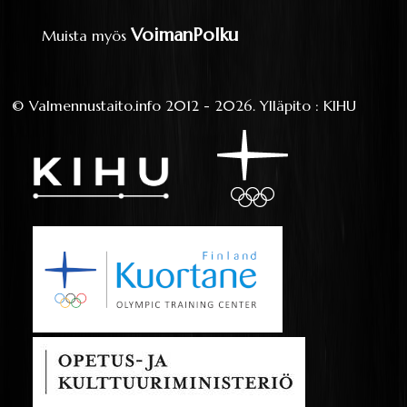
VoimanPolku
Muista myös
©
Valmennustaito.info
2012 - 2026.
Ylläpito
:
KIHU