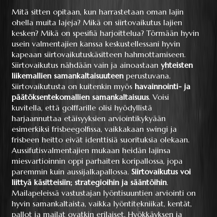
Mitä sitten opitaan, kun harrastetaan oman lajin
ohella muita lajeja? Mikä on siirtovaikutus lajien
kesken? Mikä on spesifiä harjoittelua? Törmään hyvin
usein valmentajien kanssa keskustellessani hyvin
kapeaan siirtovaikutuskäsitteen hahmottamiseen.
Siirtovaikutus nähdään vain ja ainoastaan
yhteisten
liikemallien samankaltaisuuteen
perustuvana.
Siirtovaikutusta on kuitenkin myös
havainnointi- ja
päätöksentekomallien samankaltaisuus
. Voisi
kuvitella, että golffarille olisi hyödyllistä
harjaannuttaa etäisyyksien arviointikykyään
esimerkiksi frisbeegolfissa, vaikkakaan swingi ja
frisbeen heitto eivät identtisiä suorituksia olekaan.
Aussifutisvalmentajien mukaan heidän lajinsa
miesvartioinnin oppi parhaiten koripallossa, jopa
paremmin kuin aussijalkapallossa.
Siirtovaikutus voi
liittyä käsitteisiin; strategioihin ja sääntöihin
.
Mailapeleissä vastustajan lyöntisuuntien arviointi on
hyvin samankaltaista, vaikka lyöntitekniikat, kentät,
pallot ja mailat ovatkin erilaiset. Hyökkäyksen ja