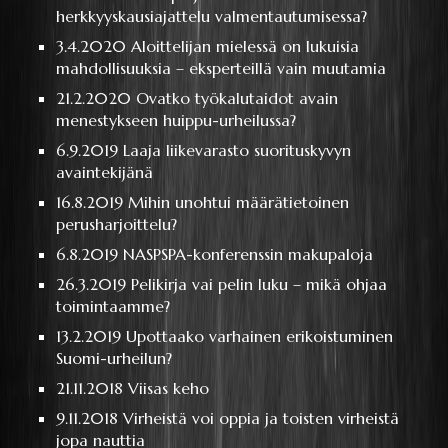
herkkyyskausiajattelu valmentautumisessa?
3.4.2020
Aloittelijan mielessä on lukuisia
mahdollisuuksia – eksperteillä vain muutamia
21.2.2020
Ovatko työkalutaidot avain
menestykseen huippu-urheilussa?
6.9.2019
Laaja liikevarasto suorituskyvyn
avaintekijänä
16.8.2019
Mihin unohtui määrätietoinen
perusharjoittelu?
6.8.2019
NASPSPA-konferenssin makupaloja
26.3.2019
Pelikirja vai pelin luku – mikä ohjaa
toimintaamme?
13.2.2019
Upottaako varhainen erikoistuminen
Suomi-urheilun?
21.11.2018
Viisas keho
9.11.2018
Virheistä voi oppia ja toisten virheistä
jopa nauttia