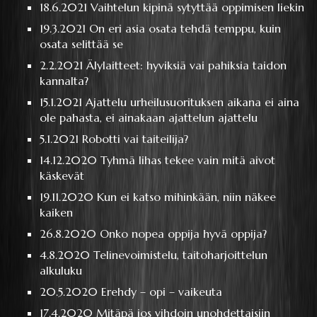
18.6.2021
Vaihtelun kipinä sytyttää oppimisen liekin
19.3.2021
On eri asia osata tehdä temppu, kuin
osata selittää se
2.2.2021
Älylaitteet: hyviksiä vai pahiksia taidon
kannalta?
15.1.2021
Ajattelu urheilusuorituksen aikana ei aina
ole pahasta, ei ainakaan ajattelun ajattelu
5.1.2021
Robotti vai taiteilija?
14.12.2020
Tyhmä lihas tekee vain mitä aivot
käskevät
19.11.2020
Kun ei katso mihinkään, niin näkee
kaiken
26.8.2020
Onko nopea oppija hyvä oppija?
4.8.2020
Telinevoimistelu, taitoharjoittelun
alkuluku
20.5.2020
Erehdy – opi – vaikeuta
17.4.2020
Mitäpä jos vihdoin unohdettaisiin