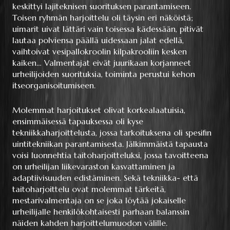
keskittyi lajiteknisen suorituksen parantamiseen.
Toisen ryhmän harjoittelu oli täysin eri näköistä;
uimarit uivat lättäri vain toisessa kädessään, pitivät
lautaa polviensa päällä uidessaan jalat edellä,
vaihtoivat vesipallokroolin kilpakrooliin kesken
kaiken… Valmentajat eivät juurikaan korjanneet
urheilijoiden suorituksia, toiminta perustui kehon
itseorganisoitumiseen.
Molemmat harjoitukset olivat korkealaatuisia,
ensimmäisessä tapauksessa oli kyse
tekniikkaharjoittelusta, jossa tarkoituksena oli spesifin
uintitekniikan parantamisesta. Jälkimmäistä tapausta
voisi luonnehtia taitoharjoitteluksi, jossa tavoitteena
on urheilijan liikevaraston kasvattaminen ja
adaptiivisuuden edistäminen. Sekä tekniikka- että
taitoharjoittelu ovat molemmat tärkeitä,
mestarivalmentaja on se joka löytää jokaiselle
urheilijalle henkilökohtaisesti parhaan balanssin
näiden kahden harjoittelumuodon välille.