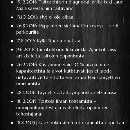
19.12.2016
Taitotohtorin diagnoosi: Mikä teki Lauri
Markkasesta niin taitavan?
13.10.2016
Nyt ei ole aikaa
26.9.2016
Hyppimisen sietämätön keveys – oodi
parkourille
17.8.2016
Kyllä Siperia opettaa
9.6.2016
Taitotohtorin lukuvinkki: Ajankohtaisia
artikkeleita taitojen oppimisesta
26.2.2016
Käytämme vain 10 % aivojemme
kapasiteetista ja aivot kutistuvat, jos ei juoda
riittävästi vettä – totta vai tarua? Neuromyyttien
murtamista
28.1.2016
Täydellistä taitoympäristöä etsimässä
18.12.2015
Toistoja ilman toistamista –
monipuolisuudesta ja vaihtelusta oppimisen
tehostajana
18.8.2015
Jos se onkin silmä jota kannattaa opettaa