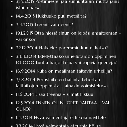
25.5.2015
Postimies ei jaa sunnuntaisin, mutta jänis
istui maassa
14.4.2015
Hukkuuko puu metsältä?
2.4.2015
Treenit vai geenit?
19.1.2015
Otsa hiessä sinun on leipäsi ansaitseman –
vai onko?
22.12.2014
Näkeeko paremmin kun ei katso?
24.11.2014
Edellyttääkö urheilutaidon oppiminen
10 000 tuntia harjoittelua vai sopivia geenejä?
16.9.2014
Kuka on maailman taitavin urheilija?
25.8.2014
Perustaitojen hallinta tehostaa
lajitaitojen oppimista – ainakin voimistelussa
11.6.2014
Lisää treeniä – silmät liikkuu
12.5.2014
ENNEN OLI NUORET RAUTAA – VAI
OLIKO?
1.4.2014
Hyvä valmentaja ei liikoja näyttele
3.3.2014
Hyvä valmentaja ei turhia hölise