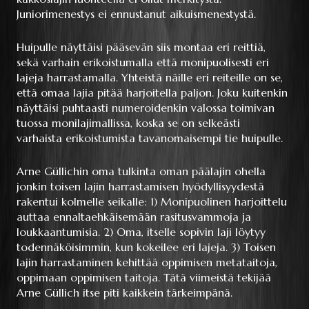
Juniorimenestys ei ennustanut aikuismenestystä.
Huipulle näyttäisi pääsevän siis montaa eri reittiä,
sekä varhain erikoistumalla että monipuolisesti eri
lajeja harrastamalla. Yhteistä näille eri reiteille on se,
että omaa lajia pitää harjoitella paljon. Joku kuitenkin
näyttäisi puhtaasti numeroidenkin valossa toimivan
tuossa monilajimallissa, koska se on selkeästi
varhaista erikoistumista tavanomaisempi tie huipulle.
Arne Güllichin oma tulkinta oman päälajin ohella
jonkin toisen lajin harrastamisen hyödyllisyydestä
rakentui kolmelle seikalle: 1) Monipuolinen harjoittelu
auttaa ennaltaehkäisemään rasitusvammoja ja
loukkaantumisia. 2) Oma, itselle sopivin laji löytyy
todennäköisimmin, kun kokeilee eri lajeja. 3) Toisen
lajin harrastaminen kehittää oppimisen metataitoja,
oppimaan oppimisen taitoja. Tätä viimeistä tekijää
Arne Güllich itse piti kaikkein tärkeimpänä.