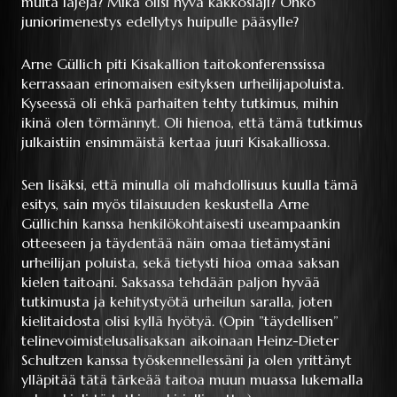
muita lajeja? Mikä olisi hyvä kakkoslaji? Onko
juniorimenestys edellytys huipulle pääsylle?
Arne Güllich piti Kisakallion taitokonferenssissa
kerrassaan erinomaisen esityksen urheilijapoluista.
Kyseessä oli ehkä parhaiten tehty tutkimus, mihin
ikinä olen törmännyt. Oli hienoa, että tämä tutkimus
julkaistiin ensimmäistä kertaa juuri Kisakalliossa.
Sen lisäksi, että minulla oli mahdollisuus kuulla tämä
esitys, sain myös tilaisuuden keskustella Arne
Güllichin kanssa henkilökohtaisesti useampaankin
otteeseen ja täydentää näin omaa tietämystäni
urheilijan poluista, sekä tietysti hioa omaa saksan
kielen taitoani. Saksassa tehdään paljon hyvää
tutkimusta ja kehitystyötä urheilun saralla, joten
kielitaidosta olisi kyllä hyötyä. (Opin ”täydellisen”
telinevoimistelusalisaksan aikoinaan Heinz-Dieter
Schultzen kanssa työskennellessäni ja olen yrittänyt
ylläpitää tätä tärkeää taitoa muun muassa lukemalla