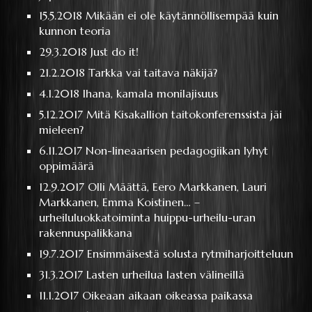
15.5.2018
Mikään ei ole käytännöllisempää kuin
kunnon teoria
29.3.2018
Just do it!
21.2.2018
Tarkka vai taitava näkijä?
4.1.2018
Ihana, kamala monilajisuus
5.12.2017
Mitä Kisakallion taitokonferenssista jäi
mieleen?
6.11.2017
Non-lineaarisen pedagogiikan lyhyt
oppimäärä
12.9.2017
Olli Määttä, Eero Markkanen, Lauri
Markkanen, Emma Koistinen… –
urheiluluokkatoiminta huippu-urheilu-uran
rakennuspalikkana
19.7.2017
Ensimmäisestä solusta rytmiharjoitteluun
31.3.2017
Lasten urheilua lasten välineillä
11.1.2017
Oikeaan aikaan oikeassa paikassa