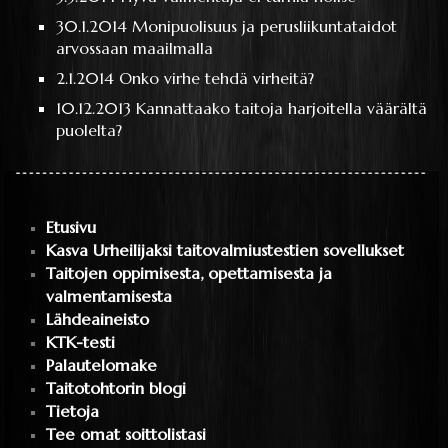
30.1.2014
Monipuolisuus ja perusliikuntataidot
arvossaan maailmalla
2.1.2014
Onko virhe tehdä virheitä?
10.12.2013
Kannattaako taitoja harjoitella väärältä
puolelta?
Etusivu
Kasva Urheilijaksi taitovalmiustestien sovellukset
Taitojen oppimisesta, opettamisesta ja
valmentamisesta
Lähdeaineisto
KTK-testi
Palautelomake
Taitotohtorin blogi
Tietoja
Tee omat soittolistasi