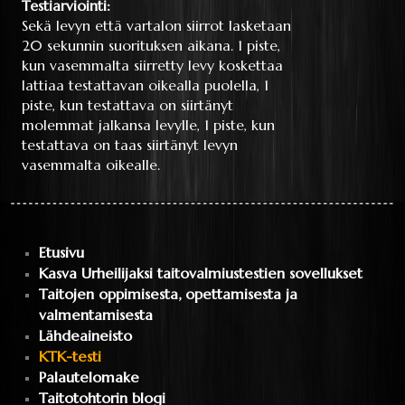
Testiarviointi:
Sekä levyn että vartalon siirrot lasketaan
20 sekunnin suorituksen aikana. 1 piste,
kun vasemmalta siirretty levy koskettaa
lattiaa testattavan oikealla puolella, 1
piste, kun testattava on siirtänyt
molemmat jalkansa levylle, 1 piste, kun
testattava on taas siirtänyt levyn
vasemmalta oikealle.
Etusivu
Kasva Urheilijaksi taitovalmiustestien sovellukset
Taitojen oppimisesta, opettamisesta ja
valmentamisesta
Lähdeaineisto
KTK-testi
Palautelomake
Taitotohtorin blogi