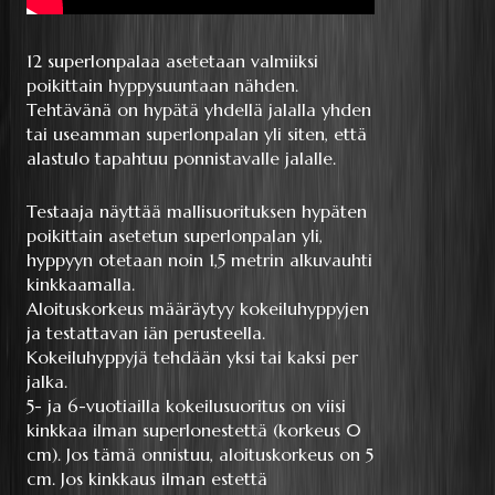
12 superlonpalaa asetetaan valmiiksi
poikittain hyppysuuntaan nähden.
Tehtävänä on hypätä yhdellä jalalla yhden
tai useamman superlonpalan yli siten, että
alastulo tapahtuu ponnistavalle jalalle.
Testaaja näyttää mallisuorituksen hypäten
poikittain asetetun superlonpalan yli,
hyppyyn otetaan noin 1,5 metrin alkuvauhti
kinkkaamalla.
Aloituskorkeus määräytyy kokeiluhyppyjen
ja testattavan iän perusteella.
Kokeiluhyppyjä tehdään yksi tai kaksi per
jalka.
5- ja 6-vuotiailla kokeilusuoritus on viisi
kinkkaa ilman superlonestettä (korkeus 0
cm). Jos tämä onnistuu, aloituskorkeus on 5
cm. Jos kinkkaus ilman estettä