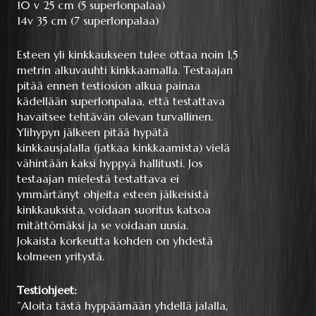
10 v 25 cm (5 superlonpalaa)
14v 35 cm (7 superlonpalaa)
Esteen yli kinkkaukseen tulee ottaa noin 1,5
metrin alkuvauhti kinkkaamalla. Testaajan
pitää ennen testiosion alkua painaa
kädellään superlonpalaa, että testattava
havaitsee tehtävän olevan turvallinen.
Ylihypyn jälkeen pitää hypätä
kinkkausjalalla (jatkaa kinkkaamista) vielä
vähintään kaksi hyppyä hallitusti. Jos
testaajan mielestä testattava ei
ymmärtänyt ohjeita esteen jälkeisistä
kinkkauksista, voidaan suoritus katsoa
mitättömäksi ja se voidaan uusia.
Jokaista korkeutta kohden on yhdestä
kolmeen yritystä.
Testiohjeet:
”Aloita tästä hyppäämään yhdellä jalalla,