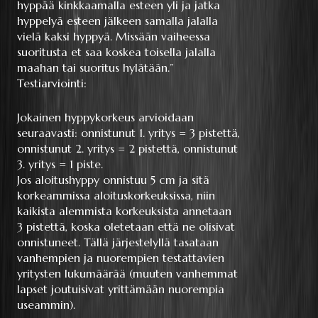
hyppää kinkkaamalla esteen yli ja jatka
hyppelyä esteen jälkeen samalla jalalla
vielä kaksi hyppyä. Missään vaiheessa
suoritusta et saa koskea toisella jalalla
maahan tai suoritus hylätään.”
Testiarviointi:
Jokainen hyppykorkeus arvioidaan
seuraavasti: onnistunut 1. yritys = 3 pistettä,
onnistunut 2. yritys = 2 pistettä, onnistunut
3. yritys = 1 piste.
Jos aloitushyppy onnistuu 5 cm ja sitä
korkeammissa aloituskorkeuksissa, niin
kaikista alemmista korkeuksista annetaan
3 pistettä, koska oletetaan että ne olisivat
onnistuneet. Tällä järjestelyllä tasataan
vanhempien ja nuorempien testattavien
yritysten lukumäärää (muuten vanhemmat
lapset joutuisivat yrittämään nuorempia
useammin).