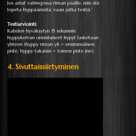
Jos astut vahingossa riman päälle, niin älä
lopeta hyppäämistä, vaan jatka testiä.”
Testiarviointi:
Kahden hyväksytyn 15 sekunnin
hyppykerran onnistuneet hypyt lasketaan
yhteen (hyppy riman yli = ensimmäinen
piste, hyppy takaisin = toinen piste jne).
4. Sivuttaissiirtyminen