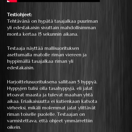
Testiohjeet:
Tehtävänä on hypätä tasajalkaa puuriman
yli edestakaisin sivuttain mahdollisimman
monta kertaa 15 sekunnin aikana.
Testaaja näyttää mallisuorituksen
asettumalla matolle riman viereen ja
hyppimällä tasajalkaa riman yli
edestakaisin.
Harjoittelusuorituksena sallitaan 5 hyppyä.
Hyppyjen tulisi olla tasahyppyjä, eli jalat
irtoavat maasta ja tulevat maahan yhtä
aikaa. Eriaikaisuutta ei kutienkaan katsota
virheeksi, mikäli molemmat jalat ylittävät
riman toiselle puolelle. Testaajan on
varmistettava, että ohjeet ymmärrettiin
oikein.