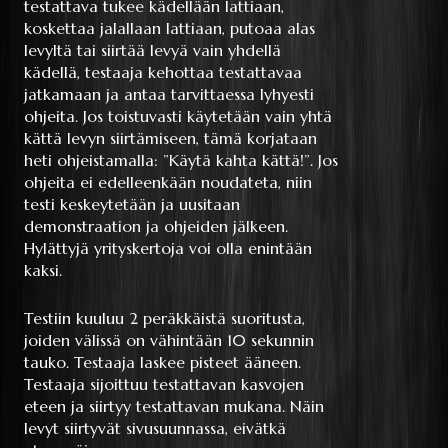
testattava tukee kädellään lattiaan,
koskettaa jalallaan lattiaan, putoaa alas
levyltä tai siirtää levyä vain yhdellä
kädellä, testaaja kehottaa testattavaa
jatkamaan ja antaa tarvittaessa lyhyesti
ohjeita. Jos toistuvasti käytetään vain yhtä
kättä levyn siirtämiseen, tämä korjataan
heti ohjeistamalla: ”Käytä kahta kättä!”. Jos
ohjeita ei edelleenkään noudateta, niin
testi keskeytetään ja uusitaan
demonstraation ja ohjeiden jälkeen.
Hylättyjä yrityskertoja voi olla enintään
kaksi.
Testiin kuuluu 2 peräkkäistä suoritusta,
joiden välissä on vähintään 10 sekunnin
tauko. Testaaja laskee pisteet ääneen.
Testaaja sijoittuu testattavan kasvojen
eteen ja siirtyy testattavan mukana. Näin
levyt siirtyvät sivusuunnassa, eivätkä