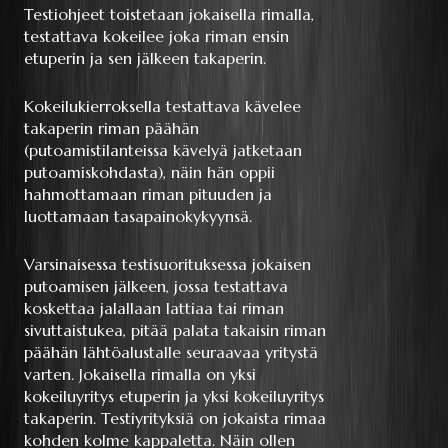
Testiohjeet toistetaan jokaisella rimalla,
testattava kokeilee joka riman ensin
etuperin ja sen jälkeen takaperin.
Kokeilukierroksella testattava kävelee
takaperin riman päähän
(putoamistilanteissa kävelyä jatketaan
putoamiskohdasta), näin hän oppii
hahmottamaan riman pituuden ja
luottamaan tasapainokykyynsä.
Varsinaisessa testisuorituksessa jokaisen
putoamisen jälkeen, jossa testattava
koskettaa jalallaan lattiaa tai riman
sivuttaistukea, pitää palata takaisin riman
päähän lähtöalustalle seuraavaa yritystä
varten. Jokaisella rimalla on yksi
kokeiluyritys etuperin ja yksi kokeiluyritys
takaperin. Testiyrityksiä on jokaista rimaa
kohden kolme kappaletta. Näin ollen