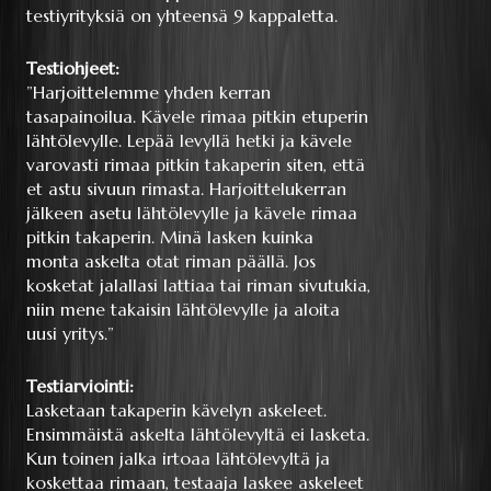
testiyrityksiä on yhteensä 9 kappaletta.
Testiohjeet:
”Harjoittelemme yhden kerran
tasapainoilua. Kävele rimaa pitkin etuperin
lähtölevylle. Lepää levyllä hetki ja kävele
varovasti rimaa pitkin takaperin siten, että
et astu sivuun rimasta. Harjoittelukerran
jälkeen asetu lähtölevylle ja kävele rimaa
pitkin takaperin. Minä lasken kuinka
monta askelta otat riman päällä. Jos
kosketat jalallasi lattiaa tai riman sivutukia,
niin mene takaisin lähtölevylle ja aloita
uusi yritys.”
Testiarviointi:
Lasketaan takaperin kävelyn askeleet.
Ensimmäistä askelta lähtölevyltä ei lasketa.
Kun toinen jalka irtoaa lähtölevyltä ja
koskettaa rimaan, testaaja laskee askeleet