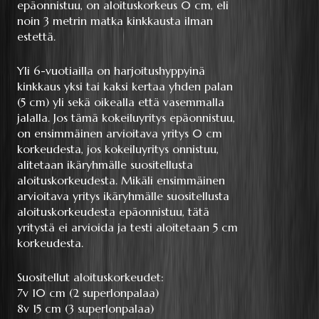
epäonnistuu, on aloituskorkeus 0 cm, eli
noin 3 metrin matka kinkkausta ilman
estettä.
Yli 6-vuotiailla on harjoitushyppyinä
kinkkaus yksi tai kaksi kertaa yhden palan
(5 cm) yli sekä oikealla että vasemmalla
jalalla. Jos tämä kokeiluyritys epäonnistuu,
on ensimmäinen arvioitava yritys 0 cm
korkeudesta, jos kokeiluyritys onnistuu,
alitetaan ikäryhmälle suositellusta
aloituskorkeudesta. Mikäli ensimmäinen
arvioitava yritys ikäryhmälle suositellusta
aloituskorkeudesta epäonnistuu, tätä
yritystä ei arvioida ja testi aloitetaan 5 cm
korkeudesta.
Suositellut aloituskorkeudet:
7v 10 cm (2 superlonpalaa)
8v 15 cm (3 superlonpalaa)