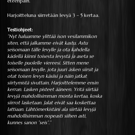
eteenpäin.
Harjoitteluna siirretään levyä 3 – 5 kertaa.
Testiohjeet:
”Nyt haluamme ylittää ison vesilammikon
siten, että jalkamme eivät kastu. Astu
seisomaan tälle levylle ja ota kahdella
kädellä kiinni toisesta levystä ja aseta se
toiselle puolelle viereesi. Sitten mene
seisomaan levylle, jota juuri äsken siirsit ja
otat toisen levyn käsiisi ja näin jatkat
siirtymistä sivuttain. Harjoittelemme ensin
kerran. Lasken pisteet ääneen. Yritä siirtää
levyjä mahdollisimman monta kertaa, koska
siirrot lasketaan. Jalat eivät saa koskettaa
lattiaan. Lähtömerkistäni ala siirtää levyjä
mahdollisimman nopeasti siihen asti,
kunnes sanon ”seis”.”