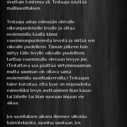
sivuttain toistensa yli. Testaaja näyttää
mallisuorituksen.
Testaaja astuu edessään olevalle
oikeanpuoleiselle levylle ja ottaa
molemmilla käsillä kiinni
vasemmanpuoleisesta levystä ja siirtää sen
oikealle puolelleen. Tämän jälkeen hän
siirtyy tälle levylle oikealle puolelleen,
tarttuu vasemmalla olevaan levyyn jne.
(Testattava saa päättää siirtymissuunnan,
mutta suunnan on oltava sama
molemmilla suorituskerroilla.) Testaajan
tulee korostaa, että kyse on nopeudesta,
esimerkiksi levyn asettaminen liian kauas
tai lähelle tai liian suoraan linjaan vie
aikaa.
Jos suorituksen aikana ilmenee ulkoisia
häiriötekijöitä, suoritus uusitaan. Jos