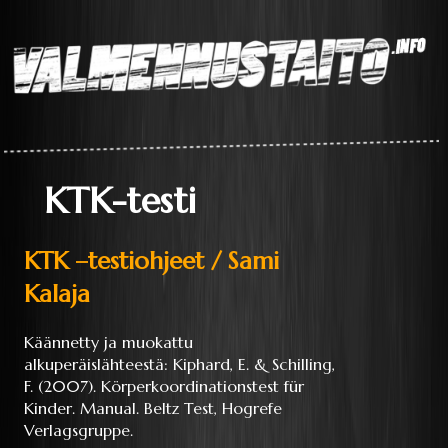
Laaja teoriapaketti
oppimisesta sekä
liikkumisen
perustaitojen
Valmennustaito.info
videokirjasto
KTK-testi
KTK –testiohjeet / Sami
Kalaja
Käännetty ja muokattu
alkuperäislähteestä: Kiphard, E. & Schilling,
F. (2007). Körperkoordinationstest für
Kinder. Manual. Beltz Test, Hogrefe
Verlagsgruppe.