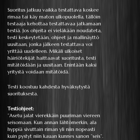
Suoritus jatkuu vaikka testattava koskee
rimaa tai käy maton ulkopuolella, tällöin
testaaja kehottaa testattavaa jatkamaan
testiä. Jos ohjeita ei vieläkään noudateta,
testi keskeytetään, ohjeet ja mallinäyttö
uusitaan, jonka jälkeen testattava voi
yrittää uudelleen. Mikäli ulkoiset
häiriötekijät haittaavat suoritusta, testi
mitätöidään ja uusitaan. Enintään kaksi
yritystä voidaan mitätöidä.
Testi koostuu kahdesta hyväksytystä
suorituksesta.
Testiohjeet:
”Asetu jalat vierekkäin puuriman viereen
seisomaan. Kun annan lähtömerkin, ala
hyppiä sivuttain riman yli niin nopeasti
kuin pystyt niin kauan kunnes sanon ”seis”.