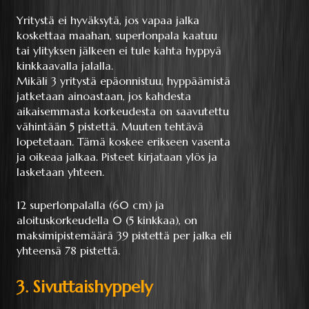
Yritystä ei hyväksytä, jos vapaa jalka
koskettaa maahan, superlonpala kaatuu
tai ylityksen jälkeen ei tule kahta hyppyä
kinkkaavalla jalalla.
Mikäli 3 yritystä epäonnistuu, hyppäämistä
jatketaan ainoastaan, jos kahdesta
aikaisemmasta korkeudesta on saavutettu
vähintään 5 pistettä. Muuten tehtävä
lopetetaan. Tämä koskee erikseen vasenta
ja oikeaa jalkaa. Pisteet kirjataan ylös ja
lasketaan yhteen.
12 superlonpalalla (60 cm) ja
aloituskorkeudella 0 (5 kinkkaa), on
maksimipistemäärä 39 pistettä per jalka eli
yhteensä 78 pistettä.
3. Sivuttaishyppely