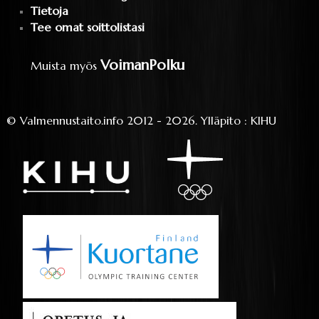
Tietoja
Tee omat soittolistasi
VoimanPolku
Muista myös
©
Valmennustaito.info
2012 - 2026.
Ylläpito
:
KIHU