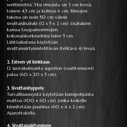
senttimetriä. Yksi rimoista on 3 cm leveä,
toinen 4,5 cm ja kolmas 6 cm. Rimojen
tukena on noin 50 cm välein
sivuttaislisätuki (12 x 5 x 2 cm). Lisätukien
kanssa tasapainorimojen
kokonaiskorkeudeksi tulee 5 cm.
Lähtöalustana käytetään
sivuttaissiirtymistehtävän (tehtävä 4) levyä.
2. Esteen yli kinkkaus
12 suorakulmaista superlon (vaahtomuovi)
palaa (60 x 20 x 5 cm).
3. Sivuttaishyppely
Turvallisuussyistä käytetään kumipohjaista
mattoa (100 x 60 cm), jonka keskelle
kiinnitetään puurima (60 x 4 x 2 cm).
Ajanottokello.
4. Sivuttaissiirtyminen