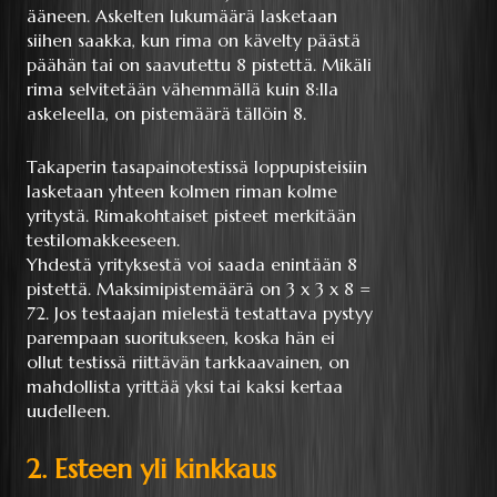
ääneen. Askelten lukumäärä lasketaan
siihen saakka, kun rima on kävelty päästä
päähän tai on saavutettu 8 pistettä. Mikäli
rima selvitetään vähemmällä kuin 8:lla
askeleella, on pistemäärä tällöin 8.
Takaperin tasapainotestissä loppupisteisiin
lasketaan yhteen kolmen riman kolme
yritystä. Rimakohtaiset pisteet merkitään
testilomakkeeseen.
Yhdestä yrityksestä voi saada enintään 8
pistettä. Maksimipistemäärä on 3 x 3 x 8 =
72. Jos testaajan mielestä testattava pystyy
parempaan suoritukseen, koska hän ei
ollut testissä riittävän tarkkaavainen, on
mahdollista yrittää yksi tai kaksi kertaa
uudelleen.
2. Esteen yli kinkkaus