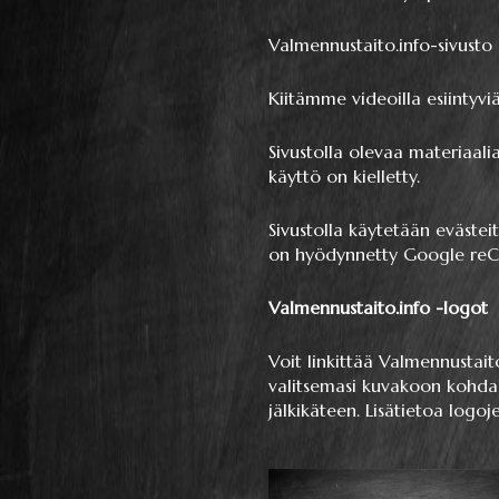
Valmennustaito.info-sivusto o
Kiitämme videoilla esiintyviä
Sivustolla olevaa materiaali
käyttö on kielletty.
Sivustolla käytetään evästei
on hyödynnetty Google reC
Valmennustaito.info -logot
Voit linkittää Valmennustait
valitsemasi kuvakoon kohdal
jälkikäteen. Lisätietoa logo