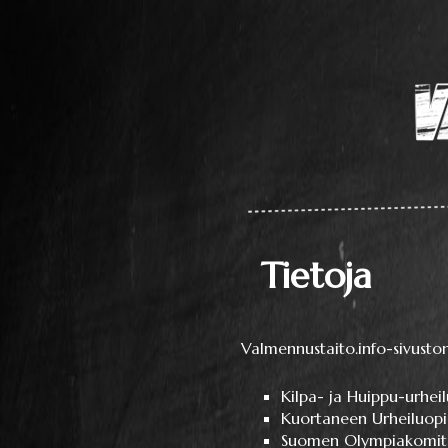
Laaja teoriapaketti oppimisesta s
Valmennustaito
Tietoja
Valmennustaito.info-sivusto
Kilpa- ja Huippu-urhei
Kuortaneen Urheiluopi
Suomen Olympiakomit