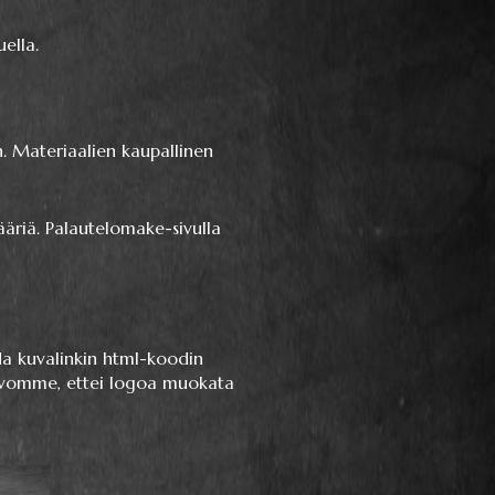
ella.
n. Materiaalien kaupallinen
ääriä. Palautelomake-sivulla
ida kuvalinkin html-koodin
oivomme, ettei logoa muokata