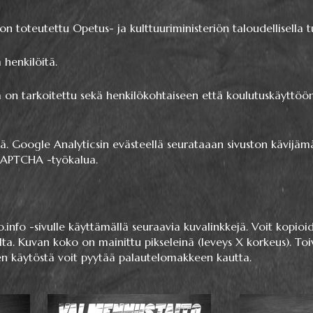
n toteutettu Opetus- ja kulttuuriministeriön taloudellisella tu
 henkilöitä.
a on tarkoitettu sekä henkilökohtaiseen että koulutuskäyttöö
tä. Google Analyticsin evästeellä seurataaan sivuston kävijäm
APTCHA -työkalua.
o.info -sivulle käyttämällä seuraavia kuvalinkkejä. Voit kopio
ta. Kuvan koko on mainittu pikseleinä (leveys X korkeus). T
jen käytöstä voit pyytää palautelomakkeen kautta.