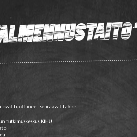
ekä liikkumisen perustaitojen videokirjasto
.info
n ovat tuottaneet seuraavat tahot:
lun tutkimuskeskus KIHU
sto
ea