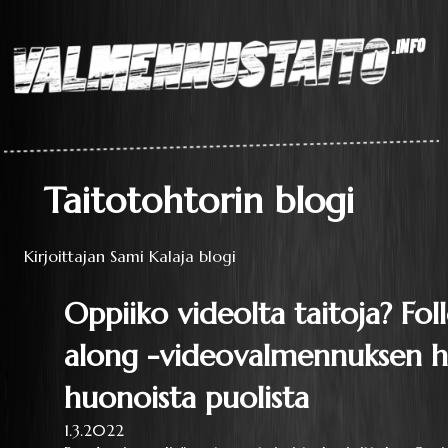
Laaja teoriapaketti
oppimisesta sekä
liikkumisen
perustaitojen
Valmennustaito.info
videokirjasto
Taitotohtorin blogi
Kirjoittajan Sami Kalaja blogi
Oppiiko videolta taitoja? Fol
along -videovalmennuksen hy
huonoista puolista
1.3.2022