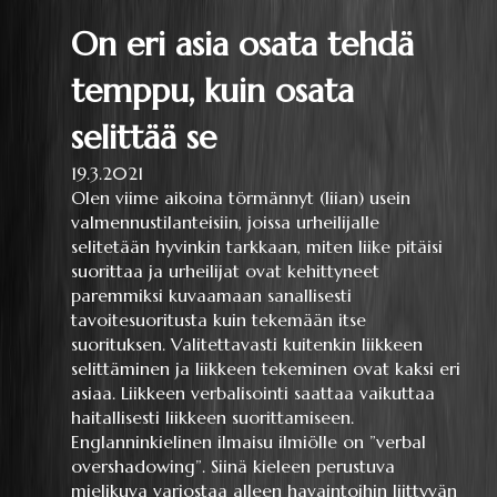
On eri asia osata tehdä
temppu, kuin osata
selittää se
19.3.2021
Olen viime aikoina törmännyt (liian) usein
valmennustilanteisiin, joissa urheilijalle
selitetään hyvinkin tarkkaan, miten liike pitäisi
suorittaa ja urheilijat ovat kehittyneet
paremmiksi kuvaamaan sanallisesti
tavoitesuoritusta kuin tekemään itse
suorituksen. Valitettavasti kuitenkin liikkeen
selittäminen ja liikkeen tekeminen ovat kaksi eri
asiaa. Liikkeen verbalisointi saattaa vaikuttaa
haitallisesti liikkeen suorittamiseen.
Englanninkielinen ilmaisu ilmiölle on ”verbal
overshadowing”. Siinä kieleen perustuva
mielikuva varjostaa alleen havaintoihin liittyvän