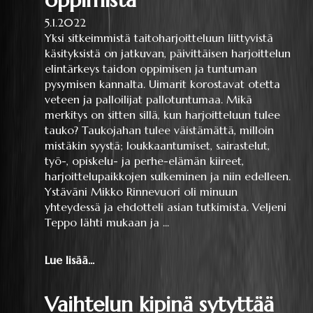
5.1.2022
Yksi sitkeimmistä taitoharjoitteluun liittyvistä
käsityksistä on jatkuvan, päivittäisen harjoittelun
elintärkeys taidon oppimisen ja tuntuman
pysymisen kannalta. Uimarit korostavat otetta
veteen ja palloilijat pallotuntumaa. Mikä
merkitys on sitten sillä, kun harjoitteluun tulee
tauko? Taukojahan tulee väistämättä, milloin
mistäkin syystä; loukkaantumiset, sairastelut,
työ-, opiskelu- ja perhe-elämän kiireet,
harjoittelupaikkojen sulkeminen ja niin edelleen.
Ystäväni Mikko Rinnevuori oli minuun
yhteydessä ja ehdotteli asian tutkimista. Veljeni
Teppo lähti mukaan ja ...
Lue lisää...
Vaihtelun kipinä sytyttää