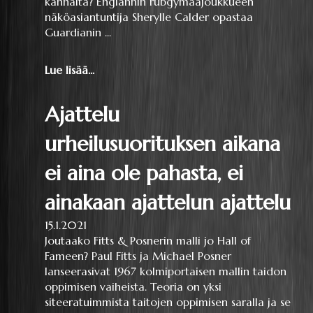
kannalta? Englannin rubgymaajoukkueen
näköasiantuntija Sherylle Calder opastaa
Guardianin ...
Lue lisää...
Ajattelu
urheilusuorituksen aikana
ei aina ole pahasta, ei
ainakaan ajattelun ajattelu
15.1.2021
Joutaako Fitts & Posnerin malli jo Hall of
Fameen? Paul Fitts ja Michael Posner
lanseerasivat 1967 kolmiportaisen mallin taidon
oppimisen vaiheista. Teoria on yksi
siteeratuimmista taitojen oppimisen saralla ja se