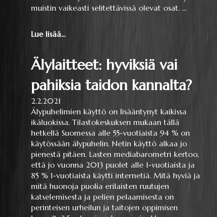
muistin vaikeasti selitettävissä olevat osat. ...
Lue lisää...
Älylaitteet: hyviksiä vai
pahiksia taidon kannalta?
2.2.2021
Älypuhelimien käyttö on lisääntynyt kaikissa
ikäluokissa. Tilastokeskuksen mukaan tällä
hetkellä Suomessa alle 55-vuotiaista 94 % on
käytössään älypuhelin. Netin käyttö alkaa jo
pienestä pitäen. Lasten mediabarometri kertoo,
että jo vuonna 2013 puolet alle 1-vuotiaista ja
85 % 1-vuotiaista käytti internetiä. Mitä hyviä ja
mitä huonoja puolia erilaisten ruutujen
katselemisesta ja pelien pelaamisesta on
perinteisen urheilun ja taitojen oppimisen