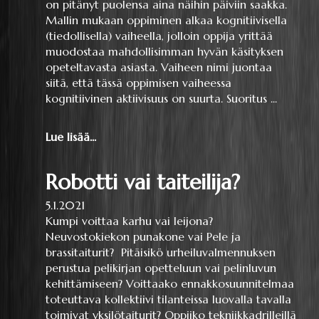
on pitänyt puolensa aina näihin päiviin saakka.
Mallin mukaan oppiminen alkaa kognitiivisella
(tiedollisella) vaiheella, jolloin oppija yrittää
muodostaa mahdollisimman hyvän käsityksen
opeteltavasta asiasta. Vaiheen nimi juontaa
siitä, että tässä oppimisen vaiheessa
kognitiivinen aktiivisuus on suurta. Suoritus ...
Lue lisää...
Robotti vai taiteilija?
5.1.2021
Kumpi voittaa karhu vai leijona?
Neuvostokiekon punakone vai Pele ja
brassitaiturit? Pitäisikö urheiluvalmennuksen
perustua pelikirjan opetteluun vai pelinluvun
kehittämiseen? Voittaako ennakkosuunnitelmaa
toteuttava kollektiivi tilanteissa luovalla tavalla
toimivat yksilötaiturit? Oppiiko tekniikkadrilleillä