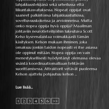
lahjakkuustekijänä sekä urheilussa että
liikuntakasvatuksessa. Nopeat oppijat ovat
saaneet palkintonsa lahjakkuustutkissa,
soveltuvuuskokeissa ja arvioinneissa. Mutta
onko nopea oppija hyvä oppija? Maailman
johtaviin neurotieteilijöihin lukeutuva Scott
Kelso kyseenalaistaa voimakkaasti tämän
käsityksen. Kelson mukaan ihminen, joka
omaksuu jonkin taidon nopeasti ei itse asiassa
ole oppinut mitään. Nopea oppija on vain
menestyksellisesti hyödyntänyt olemassa olevaa
sisäistä koordinaatiomalliaan tehtävän
suorittamisessa. Attraktorit vetävät puoleensa
Kelson ajattelu pohjautuu kehon ...
Lue lisää...
1
2
3
4
5
6
>>