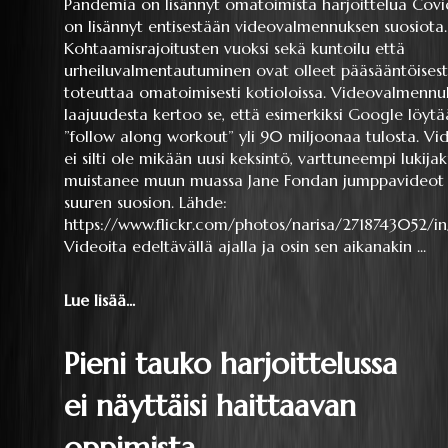
Pandemia on lisännyt omatoimista harjoittelua Co
on lisännyt entisestään videovalmennuksen suosiota.
Kohtaamisrajoitusten vuoksi sekä kuntoilu että
urheiluvalmentautuminen ovat olleet pääsääntöisest
toteuttaa omatoimisesti kotioloissa. Videovalmennu
laajuudesta kertoo se, että esimerkiksi Google löytä
”follow along workout” yli 90 miljoonaa tulosta. V
ei silti ole mikään uusi keksintö, varttuneempi lukija
muistanee muun muassa Jane Fondan jumppavideot j
suuren suosion. Lähde:
https://www.flickr.com/photos/narisa/2718743052/i
Videoita edeltävällä ajalla ja osin sen aikanakin ...
Lue lisää...
Pieni tauko harjoittelussa
ei näyttäisi haittaavan
oppimista