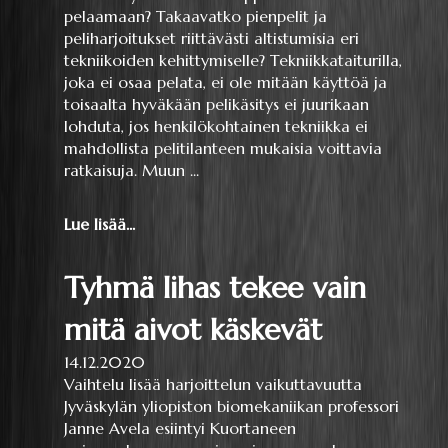
pelaamaan? Takaavatko pienpelit ja
peliharjoitukset riittävästi altistumisia eri
tekniikoiden kehittymiselle? Tekniikkataiturilla,
joka ei osaa pelata, ei ole mitään käyttöä ja
toisaalta hyväkään pelikäsitys ei juurikaan
lohduta, jos henkilökohtainen tekniikka ei
mahdollista pelitilanteen mukaisia voittavia
ratkaisuja. Muun ...
Lue lisää...
Tyhmä lihas tekee vain
mitä aivot käskevät
14.12.2020
Vaihtelu lisää harjoittelun vaikuttavuutta
Jyväskylän yliopiston biomekaniikan professori
Janne Avela esiintyi Kuortaneen