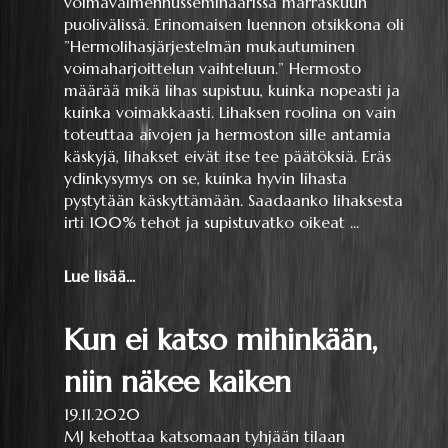
voimavalmennusseminaarissa marraskuun
puolivälissä. Erinomaisen luennon otsikkona oli
”Hermolihasjärjestelmän mukautuminen
voimaharjoittelun vaihteluun.” Hermosto
määrää mikä lihas supistuu, kuinka nopeasti ja
kuinka voimakkaasti. Lihaksen roolina on vain
toteuttaa aivojen ja hermoston sille antamia
käskyjä, lihakset eivät itse tee päätöksiä. Eräs
ydinkysymys on se, kuinka hyvin lihasta
pystytään käskyttämään. Saadaanko lihaksesta
irti 100% tehot ja supistuvatko oikeat ...
Lue lisää...
Kun ei katso mihinkään,
niin näkee kaiken
19.11.2020
MJ kehottaa katsomaan tyhjään tilaan