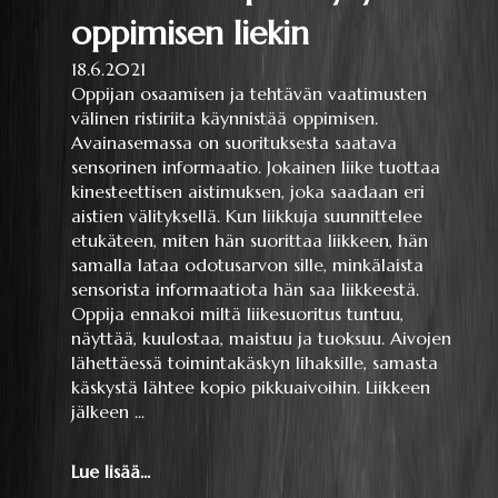
oppimisen liekin
18.6.2021
Oppijan osaamisen ja tehtävän vaatimusten
välinen ristiriita käynnistää oppimisen.
Avainasemassa on suorituksesta saatava
sensorinen informaatio. Jokainen liike tuottaa
kinesteettisen aistimuksen, joka saadaan eri
aistien välityksellä. Kun liikkuja suunnittelee
etukäteen, miten hän suorittaa liikkeen, hän
samalla lataa odotusarvon sille, minkälaista
sensorista informaatiota hän saa liikkeestä.
Oppija ennakoi miltä liikesuoritus tuntuu,
näyttää, kuulostaa, maistuu ja tuoksuu. Aivojen
lähettäessä toimintakäskyn lihaksille, samasta
käskystä lähtee kopio pikkuaivoihin. Liikkeen
jälkeen ...
Lue lisää...