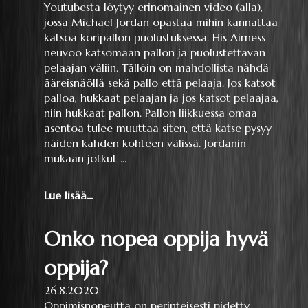
Youtubesta löytyy erinomainen video (alla),
jossa Michael Jordan opastaa mihin kannattaa
katsoa koripallon puolustuksessa. His Airness
neuvoo katsomaan pallon ja puolustettavan
pelaajan väliin. Tällöin on mahdollista nähdä
ääreisnäöllä sekä pallo että pelaaja. Jos katsot
palloa, hukkaat pelaajan ja jos katsot pelaajaa,
niin hukkaat pallon. Pallon liikkuessa omaa
asentoa tulee muuttaa siten, että katse pysyy
näiden kahden kohteen välissä. Jordanin
mukaan jotkut ...
Lue lisää...
Onko nopea oppija hyvä
oppija?
26.8.2020
Oppimisnopeutta on perinteisesti pidetty