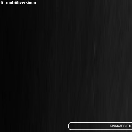
📱 mobiiliversioon