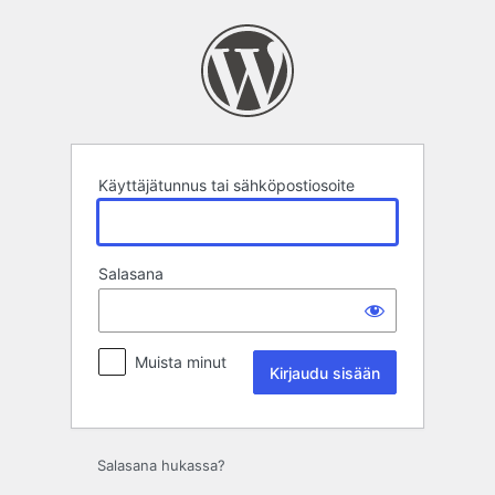
Kirjaudu
sisään
Käyttäjätunnus tai sähköpostiosoite
Salasana
Muista minut
Salasana hukassa?